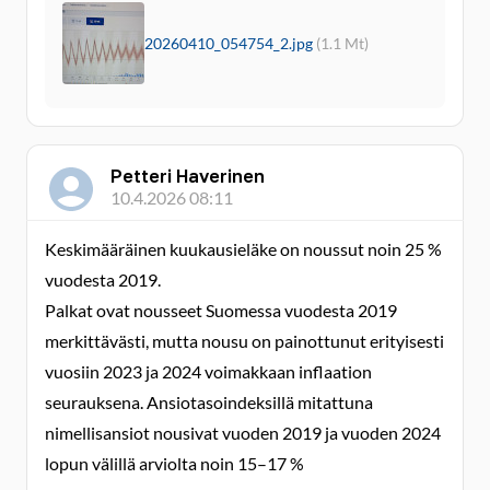
20260410_054754_2.jpg
(1.1 Mt)
Petteri Haverinen
10.4.2026 08:11
Keskimääräinen kuukausieläke on noussut noin 25 %
vuodesta 2019.
Palkat ovat nousseet Suomessa vuodesta 2019
merkittävästi, mutta nousu on painottunut erityisesti
vuosiin 2023 ja 2024 voimakkaan inflaation
seurauksena. Ansiotasoindeksillä mitattuna
nimellisansiot nousivat vuoden 2019 ja vuoden 2024
lopun välillä arviolta noin 15–17 %