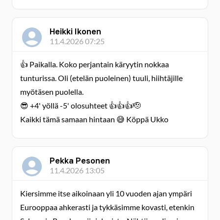
Heikki Ikonen
11.4.2026 07:25
👍 Paikalla. Koko perjantain käryytin nokkaa
tunturissa. Oli (etelän puoleinen) tuuli, hiihtäjille
myötäsen puolella.
😎 +4' yöllä -5' olosuhteet 👍👍👍🫡
Kaikki tämä samaan hintaan 😅 Köppä Ukko
Pekka Pesonen
11.4.2026 13:05
Kiersimme itse aikoinaan yli 10 vuoden ajan ympäri
Eurooppaa ahkerasti ja tykkäsimme kovasti, etenkin