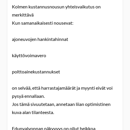
Kolmen kustannusnousun yhteisvaikutus on
merkittävä
Kun samanaikaisesti nousevat:
ajoneuvojen hankintahinnat
käyttövoimavero
polttoainekustannukset
on selvää, että harrastajamäärät ja myynti eivät voi
pysyä ennallaan.
Jos tämä sivuutetaan, annetaan liian optimistinen
kuva alan tilanteesta.
Edunvalvonnan näkyvyys on ollut heikkoa