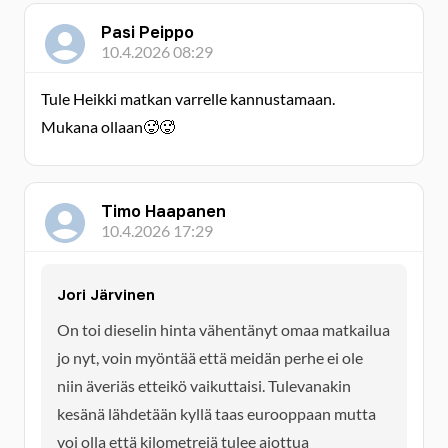
Pasi Peippo
10.4.2026 08:29
Tule Heikki matkan varrelle kannustamaan.
Mukana ollaan🥵🥵
Timo Haapanen
10.4.2026 17:29
Jori Järvinen
On toi dieselin hinta vähentänyt omaa matkailua
jo nyt, voin myöntää että meidän perhe ei ole
niin äveriäs etteikö vaikuttaisi. Tulevanakin
kesänä lähdetään kyllä taas eurooppaan mutta
voi olla että kilometrejä tulee aiottua