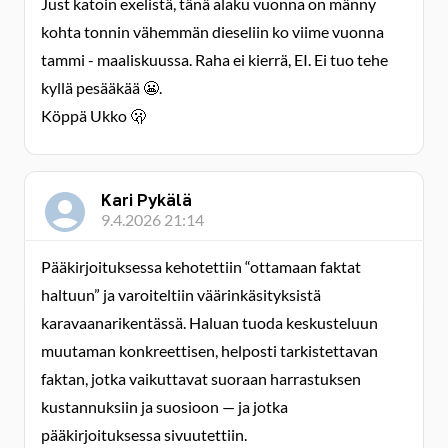
Just katoin exelistä, tänä alaku vuonna on männy
kohta tonnin vähemmän dieseliin ko viime vuonna
tammi - maaliskuussa. Raha ei kierrä, EI. Ei tuo tehe
kyllä pesääkää 😬.
Köppä Ukko 🫢
Kari Pykälä
9.4.2026 21:14
Pääkirjoituksessa kehotettiin “ottamaan faktat
haltuun” ja varoiteltiin väärinkäsityksistä
karavaanarikentässä. Haluan tuoda keskusteluun
muutaman konkreettisen, helposti tarkistettavan
faktan, jotka vaikuttavat suoraan harrastuksen
kustannuksiin ja suosioon — ja jotka
pääkirjoituksessa sivuutettiin.