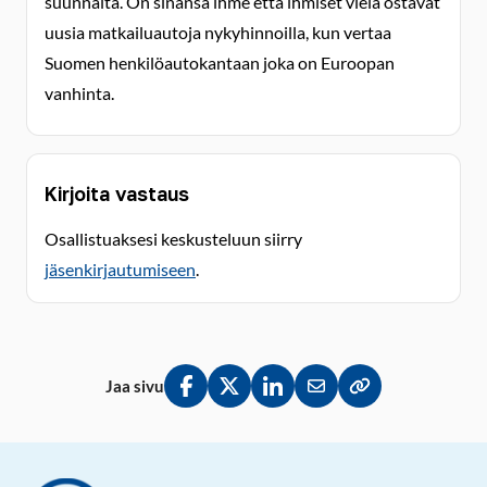
suunnalta. On sinänsä ihme että ihmiset vielä ostavat
uusia matkailuautoja nykyhinnoilla, kun vertaa
Suomen henkilöautokantaan joka on Euroopan
vanhinta.
Kirjoita vastaus
Osallistuaksesi keskusteluun siirry
jäsenkirjautumiseen
.
Jaa sivu
Jaa Facebookissa
Jaa Twitterissä
Jaa LinkedInissä
Jaa sähköpostitse
Kopioi linkki lei