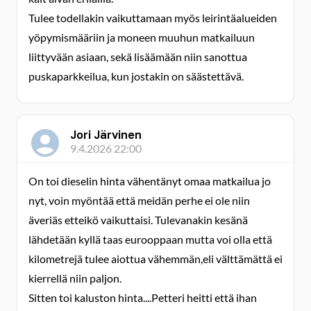
Tulee todellakin vaikuttamaan myös leirintäalueiden
yöpymismääriin ja moneen muuhun matkailuun
liittyvään asiaan, sekä lisäämään niin sanottua
puskaparkkeilua, kun jostakin on säästettävä.
Jori Järvinen
9.4.2026 22:00
On toi dieselin hinta vähentänyt omaa matkailua jo
nyt, voin myöntää että meidän perhe ei ole niin
äveriäs etteikö vaikuttaisi. Tulevanakin kesänä
lähdetään kyllä taas eurooppaan mutta voi olla että
kilometrejä tulee aiottua vähemmän,eli välttämättä ei
kierrellä niin paljon.
Sitten toi kaluston hinta....Petteri heitti että ihan