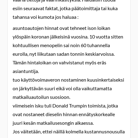
esiin seuraavat faktat, jotka päätoimittaja tai kuka
tahansa voi kumota jos haluaa :
asuntoautojen hinnat ovat tehneet ison loikan
ylöspäin koronan jälkeisinä vuosina. 10 vuotta sitten
kohtuullisen menopelin sai noin 60 tuhannella
eurolla, nyt liikutaan sadan tonnin keskiarvoissa.
Tämän hintaloikan on vahvistanut myös eräs
asiantuntija.
tuo käyttövoimaveron nostaminen kuusinkertaiseksi
on järkyttävän suuri eikä voi olla vaikuttamatta
matkailuautoilun suosioon.
viimeisein isku tuli Donald Trumpin toimista, jotka
ovat nostaneet dieselin hinnan ennätyskorkealle
juuri kesän matkailusesongin alkaessa.
Jos väitetään, ettei näillä kolmella kustannusnousulla