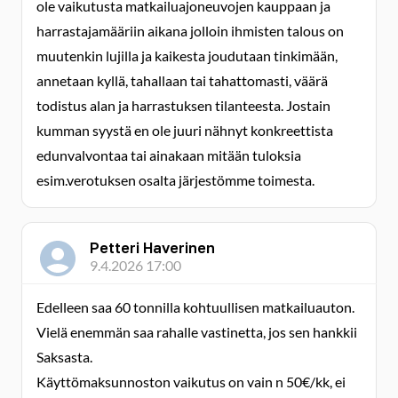
ole vaikutusta matkailuajoneuvojen kauppaan ja
harrastajamääriin aikana jolloin ihmisten talous on
muutenkin lujilla ja kaikesta joudutaan tinkimään,
annetaan kyllä, tahallaan tai tahattomasti, väärä
todistus alan ja harrastuksen tilanteesta. Jostain
kumman syystä en ole juuri nähnyt konkreettista
edunvalvontaa tai ainakaan mitään tuloksia
esim.verotuksen osalta järjestömme toimesta.
Petteri Haverinen
9.4.2026 17:00
Edelleen saa 60 tonnilla kohtuullisen matkailuauton.
Vielä enemmän saa rahalle vastinetta, jos sen hankkii
Saksasta.
Käyttömaksunnoston vaikutus on vain n 50€/kk, ei