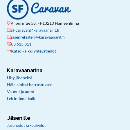
Viipurintie 58, FI-13210 Hämeenlinna
sf-caravan@karavaanarit.fi
jasenrekisteri@karavaanarit.fi
03 615 311
Katso kaikki yhteystiedot
Karavaanarina
Liity jäseneksi
Näin aloitat harrastuksen
Vaunut ja autot
Leirintämatkailu
Jäsenille
Jäsenedut ja -palvelut