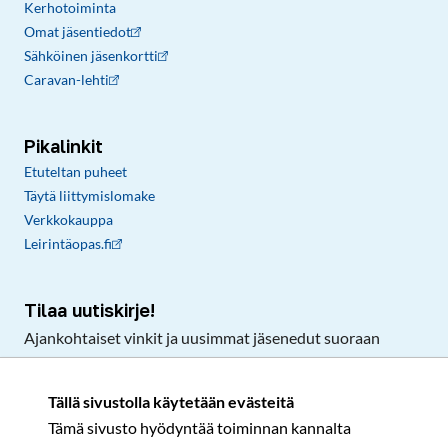
Kerhotoiminta
Omat jäsentiedot
Sähköinen jäsenkortti
Caravan-lehti
Pikalinkit
Etuteltan puheet
Täytä liittymislomake
Verkkokauppa
Leirintäopas.fi
Tilaa uutiskirje!
Ajankohtaiset vinkit ja uusimmat jäsenedut suoraan
sähköpostiisi.
Tällä sivustolla käytetään evästeitä
Tämä sivusto hyödyntää toiminnan kannalta
Tilaa