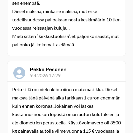
sen enempää.
Diesel maksaa, minkä se maksaa, mut ei se
todellisuudessa paljoakaan nosta keskimäärin 10 tkm
vuodessa reissaajan kuluja…
Mieti sitten ”kiikkustuolissa”, et paljonko säästit, mut
paljonko jäi kokematta elämää…
Pekka Pesonen
9.4.2026 17:29
Petterillä on mielenkiintoiinen matematiikka. Diesel
maksaa tänä päivänä aika tarkkaan 1 euron enemmän
kuin ennen koronaa. Jokainen voi laskea
kustannusnousun löpöstä oman auton kulutuksen ja
ajokilometrien perusteella. Käyttövoimavero oli 3500
kg painavalla autolla viime vuonna 115 € vuodessa ja