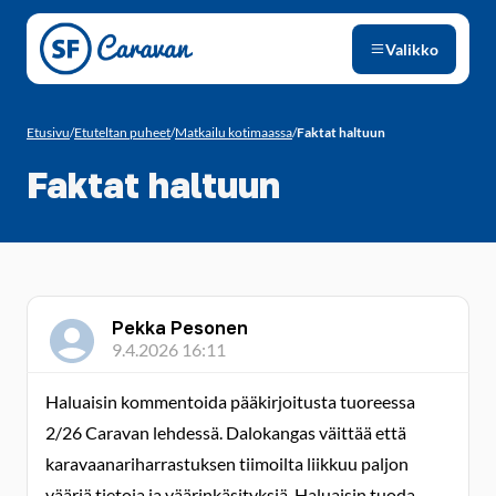
Siirry sivun sisältöön
Valikko
Etusivu
/
Etuteltan puheet
/
Matkailu kotimaassa
/
Faktat haltuun
Faktat haltuun
Pekka Pesonen
9.4.2026 16:11
Haluaisin kommentoida pääkirjoitusta tuoreessa
2/26 Caravan lehdessä. Dalokangas väittää että
karavaanariharrastuksen tiimoilta liikkuu paljon
vääriä tietoja ja väärinkäsityksiä. Haluaisin tuoda