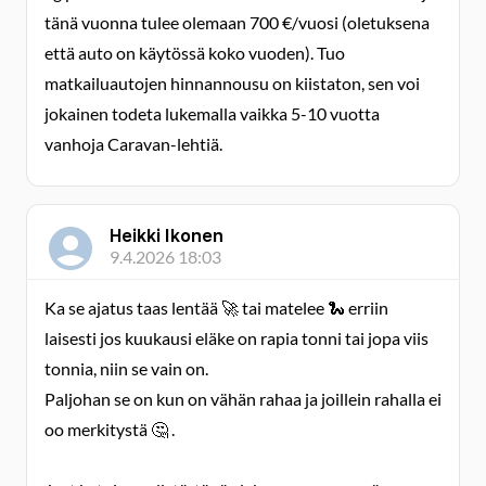
tänä vuonna tulee olemaan 700 €/vuosi (oletuksena
että auto on käytössä koko vuoden). Tuo
matkailuautojen hinnannousu on kiistaton, sen voi
jokainen todeta lukemalla vaikka 5-10 vuotta
vanhoja Caravan-lehtiä.
Heikki Ikonen
9.4.2026 18:03
Ka se ajatus taas lentää 🚀 tai matelee 🐍 erriin
laisesti jos kuukausi eläke on rapia tonni tai jopa viis
tonnia, niin se vain on.
Paljohan se on kun on vähän rahaa ja joillein rahalla ei
oo merkitystä 🤔 .