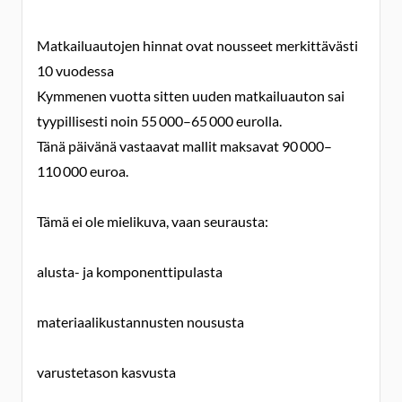
Matkailuautojen hinnat ovat nousseet merkittävästi
10 vuodessa
Kymmenen vuotta sitten uuden matkailuauton sai
tyypillisesti noin 55 000–65 000 eurolla.
Tänä päivänä vastaavat mallit maksavat 90 000–
110 000 euroa.
Tämä ei ole mielikuva, vaan seurausta:
alusta- ja komponenttipulasta
materiaalikustannusten noususta
varustetason kasvusta