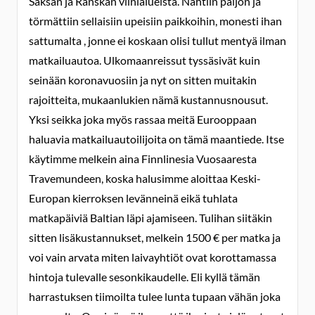
Saksan ja Ranskan viinialueista. Nähtiin paljon ja
törmättiin sellaisiin upeisiin paikkoihin, monesti ihan
sattumalta , jonne ei koskaan olisi tullut mentyä ilman
matkailuautoa. Ulkomaanreissut tyssäsivät kuin
seinään koronavuosiin ja nyt on sitten muitakin
rajoitteita, mukaanlukien nämä kustannusnousut.
Yksi seikka joka myös rassaa meitä Eurooppaan
haluavia matkailuautoilijoita on tämä maantiede. Itse
käytimme melkein aina Finnlinesia Vuosaaresta
Travemundeen, koska halusimme aloittaa Keski-
Europan kierroksen levänneinä eikä tuhlata
matkapäiviä Baltian läpi ajamiseen. Tulihan siitäkin
sitten lisäkustannukset, melkein 1500 € per matka ja
voi vain arvata miten laivayhtiöt ovat korottamassa
hintoja tulevalle sesonkikaudelle. Eli kyllä tämän
harrastuksen tiimoilta tulee lunta tupaan vähän joka