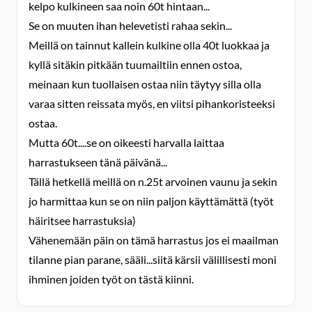
kelpo kulkineen saa noin 60t hintaan...
Se on muuten ihan helevetisti rahaa sekin...
Meillä on tainnut kallein kulkine olla 40t luokkaa ja
kyllä sitäkin pitkään tuumailtiin ennen ostoa,
meinaan kun tuollaisen ostaa niin täytyy silla olla
varaa sitten reissata myös, en viitsi pihankoristeeksi
ostaa.
Mutta 60t....se on oikeesti harvalla laittaa
harrastukseen tänä päivänä...
Tällä hetkellä meillä on n.25t arvoinen vaunu ja sekin
jo harmittaa kun se on niin paljon käyttämättä (työt
häiritsee harrastuksia)
Vähenemään päin on tämä harrastus jos ei maailman
tilanne pian parane, sääli...siitä kärsii välillisesti moni
ihminen joiden työt on tästä kiinni.