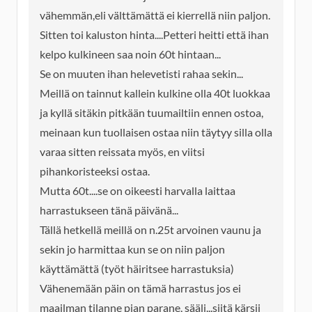
vähemmän,eli välttämättä ei kierrellä niin paljon.
Sitten toi kaluston hinta....Petteri heitti että ihan
kelpo kulkineen saa noin 60t hintaan...
Se on muuten ihan helevetisti rahaa sekin...
Meillä on tainnut kallein kulkine olla 40t luokkaa
ja kyllä sitäkin pitkään tuumailtiin ennen ostoa,
meinaan kun tuollaisen ostaa niin täytyy silla olla
varaa sitten reissata myös, en viitsi
pihankoristeeksi ostaa.
Mutta 60t....se on oikeesti harvalla laittaa
harrastukseen tänä päivänä...
Tällä hetkellä meillä on n.25t arvoinen vaunu ja
sekin jo harmittaa kun se on niin paljon
käyttämättä (työt häiritsee harrastuksia)
Vähenemään päin on tämä harrastus jos ei
maailman tilanne pian parane, sääli...siitä kärsii