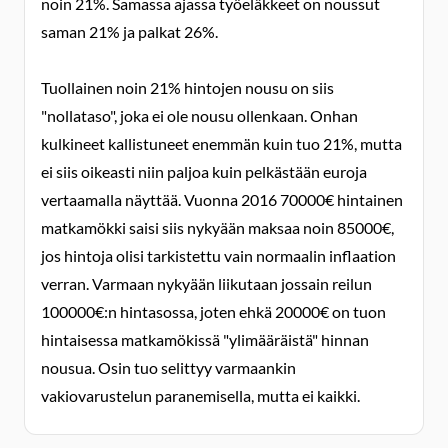
noin 21%. Samassa ajassa työeläkkeet on noussut
saman 21% ja palkat 26%.
Tuollainen noin 21% hintojen nousu on siis
"nollataso", joka ei ole nousu ollenkaan. Onhan
kulkineet kallistuneet enemmän kuin tuo 21%, mutta
ei siis oikeasti niin paljoa kuin pelkästään euroja
vertaamalla näyttää. Vuonna 2016 70000€ hintainen
matkamökki saisi siis nykyään maksaa noin 85000€,
jos hintoja olisi tarkistettu vain normaalin inflaation
verran. Varmaan nykyään liikutaan jossain reilun
100000€:n hintasossa, joten ehkä 20000€ on tuon
hintaisessa matkamökissä "ylimääräistä" hinnan
nousua. Osin tuo selittyy varmaankin
vakiovarustelun paranemisella, mutta ei kaikki.