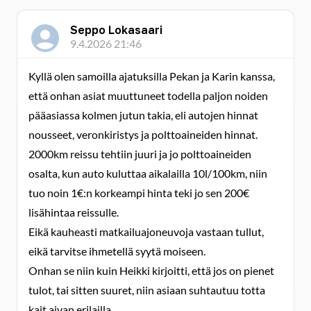
Seppo Lokasaari
9.4.2026 21:46
Kyllä olen samoilla ajatuksilla Pekan ja Karin kanssa,
että onhan asiat muuttuneet todella paljon noiden
pääasiassa kolmen jutun takia, eli autojen hinnat
nousseet, veronkiristys ja polttoaineiden hinnat.
2000km reissu tehtiin juuri ja jo polttoaineiden
osalta, kun auto kuluttaa aikalailla 10l/100km, niin
tuo noin 1€:n korkeampi hinta teki jo sen 200€
lisähintaa reissulle.
Eikä kauheasti matkailuajoneuvoja vastaan tullut,
eikä tarvitse ihmetellä syytä moiseen.
Onhan se niin kuin Heikki kirjoitti, että jos on pienet
tulot, tai sitten suuret, niin asiaan suhtautuu totta
kait aivan erilailla.