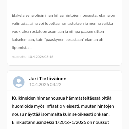
Eläkeläisenä olisin ihan hiljaa hintojen noususta.. elämä on
valintoja…aina voi lopettaa harrastuksen ja mennä vaikka
vuokrakerrostaloon asumaan ja niinpä pääsee sitten
katselemaan, kuin ”pääskynen pesästään” elämän ohi
lipumista…
muokattu: 10.4.2026 08:16
Jari Tietäväinen
10.4.2026 08:22
Kulkineiden hinnannousua hämmästeltäessä pitää
huomioida myös inflaatio yleisesti, muuten hintojen
nousu näyttää isommalta kuin se oikeasti onkaan.
Elinkustannusindeksi 1/2016-1/2026 on noussut