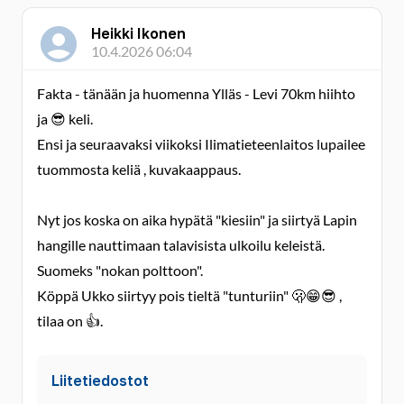
Heikki Ikonen
10.4.2026 06:04
Fakta - tänään ja huomenna Ylläs - Levi 70km hiihto
ja 😎 keli.
Ensi ja seuraavaksi viikoksi Ilimatieteenlaitos lupailee
tuommosta keliä , kuvakaappaus.
Nyt jos koska on aika hypätä "kiesiin" ja siirtyä Lapin
hangille nauttimaan talavisista ulkoilu keleistä.
Suomeks "nokan polttoon".
Köppä Ukko siirtyy pois tieltä "tunturiin" 🫢😁😎 ,
tilaa on 👍.
Liitetiedostot