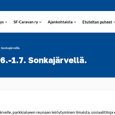
ys
SF-Caravan ry
Ajankohtaista
Etuteltan puheet
Sonkajärvellä.
.-1.7. Sonkajärvellä.
le, parkkialueen reunaan leiriytyminen ilmaista, sosiaalitiloja ei