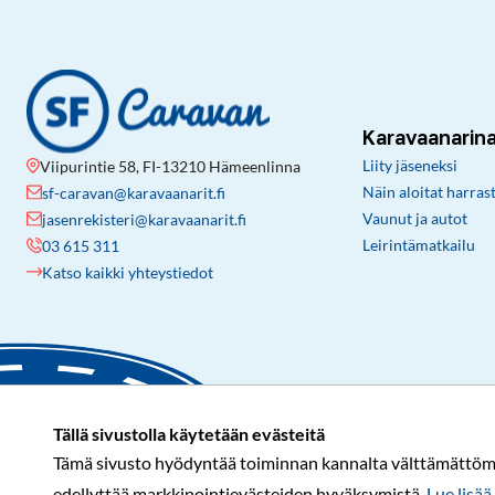
Karavaanarin
Liity jäseneksi
Viipurintie 58, FI-13210 Hämeenlinna
Näin aloitat harras
sf-caravan@karavaanarit.fi
Vaunut ja autot
jasenrekisteri@karavaanarit.fi
Leirintämatkailu
03 615 311
Katso kaikki yhteystiedot
Tällä sivustolla käytetään evästeitä
Tämä sivusto hyödyntää toiminnan kannalta välttämättömiä 
edellyttää markkinointievästeiden hyväksymistä.
Lue lisää 