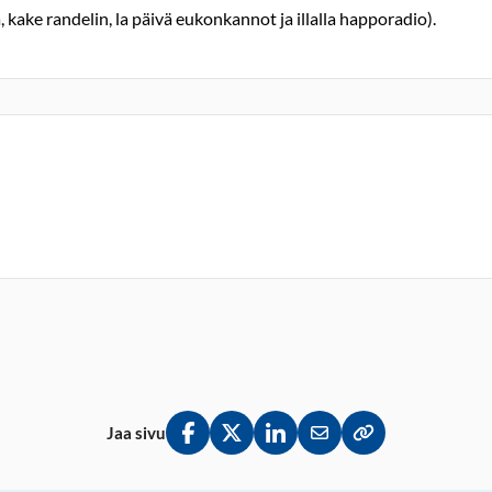
kake randelin, la päivä eukonkannot ja illalla happoradio).
Jaa sivu
Jaa Facebookissa
Jaa Twitterissä
Jaa LinkedInissä
Jaa sähköpostitse
Kopioi linkki lei