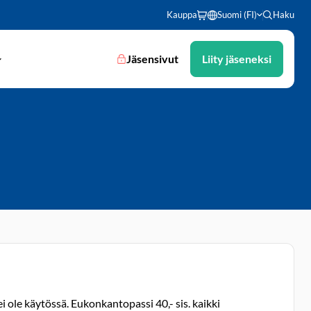
Kauppa
Suomi (FI)
Haku
Jäsensivut
Liity jäseneksi
 ole käytössä. Eukonkantopassi 40,- sis. kaikki