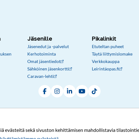
a
Jäsenille
Pikalinkit
Jäsenedut ja -palvelut
Etuteltan puheet
tuksen
Kerhotoiminta
Täytä liittymislomake
Omat jäsentiedot
Verkkokauppa
Sähköinen jäsenkortti
Leirintäopas.fi
Caravan-lehti
Facebook
Instagram
LinkedIn
YouTube
TikTok
Rekisteri- ja tietosuojaseloste
Sopimusehdot
© Karavaanarit 2026
evästeitä sekä sivuston kehittämisen mahdollistavia tilastointiev
käyttämistämme evästeistä.​​​​​​