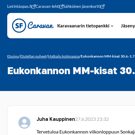
Siirry sivun sisältöön
Leirintäopas.fi
Caravan-lehti
Sähköinen jäsenkortti
Karavaanarin tietopankki
Jäseny
Etusivu
/
Etuteltan puheet
/
Matkailu kotimaassa
/
Eukonkannon MM-kisat 30.6.-1.7. 
Eukonkannon MM-kisat 30.6
Juha Kauppinen
27.6.2023 23:32
Tervetuloa Eukonkannon viikonloppuun Sonkajärvel