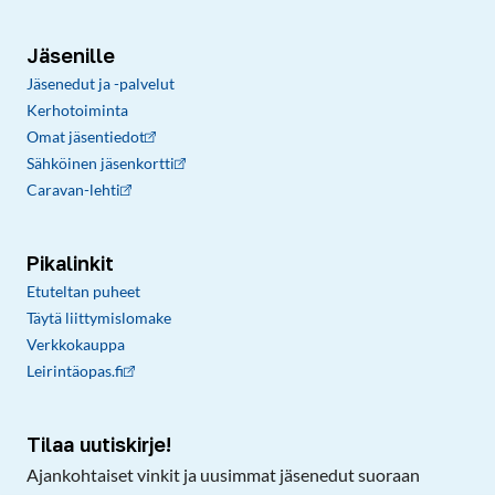
Jäsenille
Jäsenedut ja -palvelut
Kerhotoiminta
Omat jäsentiedot
Sähköinen jäsenkortti
Caravan-lehti
Pikalinkit
Etuteltan puheet
Täytä liittymislomake
Verkkokauppa
Leirintäopas.fi
Tilaa uutiskirje!
Ajankohtaiset vinkit ja uusimmat jäsenedut suoraan