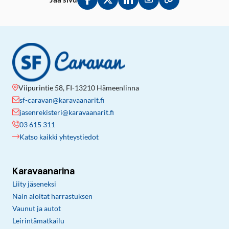
Jaa Facebookissa
Jaa Twitterissä
Jaa LinkedInissä
Jaa sähköpostitse
Kopioi linkki lei
Viipurintie 58, FI-13210 Hämeenlinna
sf-caravan@karavaanarit.fi
jasenrekisteri@karavaanarit.fi
03 615 311
Katso kaikki yhteystiedot
Karavaanarina
Liity jäseneksi
Näin aloitat harrastuksen
Vaunut ja autot
Leirintämatkailu