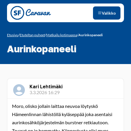
Siirry sivun sisältöön
Valikko
Etusivu
/
Etuteltan puheet
/
Matkailu kotimaassa
/
Aurinkopaneeli
Aurinkopaneeli
Kari Lehtimäki
3.3.2026 16:29
Moro, olisko jollain laittaa neuvoa löytyskö
Hämeenlinnan lähistöllä kyläseppää joka asentaisi
aurinkosähköjärjestelmän burstner retkiautoon.
Tavarat on jo hommattu. Kiinnostusta olisi myos