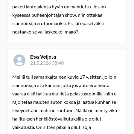
pakettiautojakin ja hyvin on mahduttu. Jos on
kyseessä puheenjohtajan show, niin ottakaa
isännöitsijä erotuomariksi. Ps. jäi epäselväksi
nostaako se vai laskeeko imago?
Esa Veijola
21.5.2026 08:40
Meillä tuli samankaltainen kuvio 17 v. sitten, jolloin
isännöitsijä otti kannan jotta jos auto ei aiheuta
vaaraa eikä haittaa muille ja pelastustoimille , niin ei
rajoitetaa muuten auton kokoa ja laatua kunhan se
leveydeltään mahtuu ruutuun. Näillä on menty eikä
hallituksen henkilöstövaikutuksilla ole ollut
vaikutusta. On sitten pihalla ollut isoja