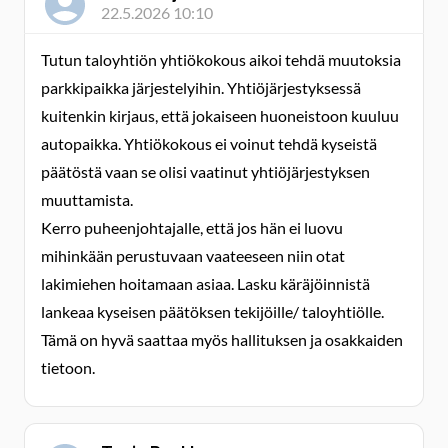
22.5.2026 10:10
Tutun taloyhtiön yhtiökokous aikoi tehdä muutoksia
parkkipaikka järjestelyihin. Yhtiöjärjestyksessä
kuitenkin kirjaus, että jokaiseen huoneistoon kuuluu
autopaikka. Yhtiökokous ei voinut tehdä kyseistä
päätöstä vaan se olisi vaatinut yhtiöjärjestyksen
muuttamista.
Kerro puheenjohtajalle, että jos hän ei luovu
mihinkään perustuvaan vaateeseen niin otat
lakimiehen hoitamaan asiaa. Lasku käräjöinnistä
lankeaa kyseisen päätöksen tekijöille/ taloyhtiölle.
Tämä on hyvä saattaa myös hallituksen ja osakkaiden
tietoon.