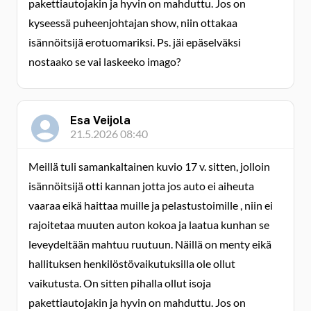
pakettiautojakin ja hyvin on mahduttu. Jos on
kyseessä puheenjohtajan show, niin ottakaa
isännöitsijä erotuomariksi. Ps. jäi epäselväksi
nostaako se vai laskeeko imago?
Esa Veijola
21.5.2026 08:40
Meillä tuli samankaltainen kuvio 17 v. sitten, jolloin
isännöitsijä otti kannan jotta jos auto ei aiheuta
vaaraa eikä haittaa muille ja pelastustoimille , niin ei
rajoitetaa muuten auton kokoa ja laatua kunhan se
leveydeltään mahtuu ruutuun. Näillä on menty eikä
hallituksen henkilöstövaikutuksilla ole ollut
vaikutusta. On sitten pihalla ollut isoja
pakettiautojakin ja hyvin on mahduttu. Jos on