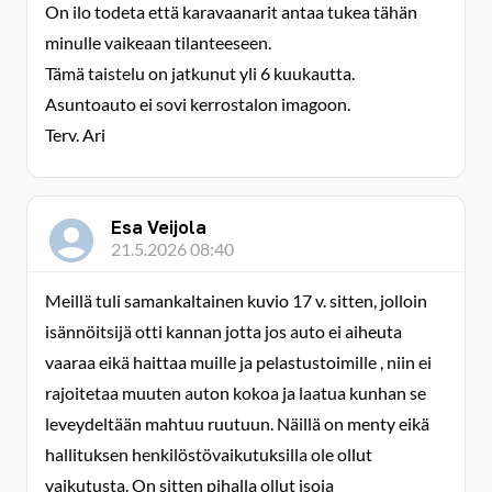
On ilo todeta että karavaanarit antaa tukea tähän
minulle vaikeaan tilanteeseen.
Tämä taistelu on jatkunut yli 6 kuukautta.
Asuntoauto ei sovi kerrostalon imagoon.
Terv. Ari
Esa Veijola
21.5.2026 08:40
Meillä tuli samankaltainen kuvio 17 v. sitten, jolloin
isännöitsijä otti kannan jotta jos auto ei aiheuta
vaaraa eikä haittaa muille ja pelastustoimille , niin ei
rajoitetaa muuten auton kokoa ja laatua kunhan se
leveydeltään mahtuu ruutuun. Näillä on menty eikä
hallituksen henkilöstövaikutuksilla ole ollut
vaikutusta. On sitten pihalla ollut isoja