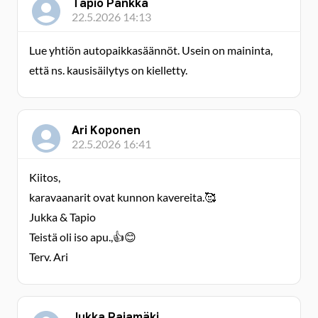
Tapio Pankka
22.5.2026 14:13
Lue yhtiön autopaikkasäännöt. Usein on maininta,
että ns. kausisäilytys on kielletty.
Ari Koponen
22.5.2026 16:41
Kiitos,
karavaanarit ovat kunnon kavereita.🥰
Jukka & Tapio
Teistä oli iso apu.,👍😊
Terv. Ari
Jukka Rajamäki