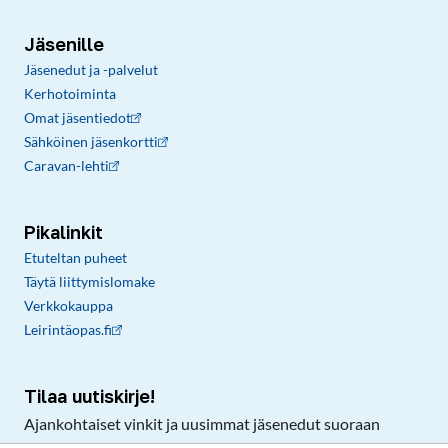
Jäsenille
Jäsenedut ja -palvelut
Kerhotoiminta
Omat jäsentiedot
Sähköinen jäsenkortti
Caravan-lehti
Pikalinkit
Etuteltan puheet
Täytä liittymislomake
Verkkokauppa
Leirintäopas.fi
Tilaa uutiskirje!
Ajankohtaiset vinkit ja uusimmat jäsenedut suoraan