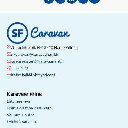
Jaa Facebookissa
Jaa Twitterissä
Jaa LinkedInissä
Jaa sähköpostitse
Kopioi linkki lei
Viipurintie 58, FI-13210 Hämeenlinna
sf-caravan@karavaanarit.fi
jasenrekisteri@karavaanarit.fi
03 615 311
Katso kaikki yhteystiedot
Karavaanarina
Liity jäseneksi
Näin aloitat harrastuksen
Vaunut ja autot
Leirintämatkailu