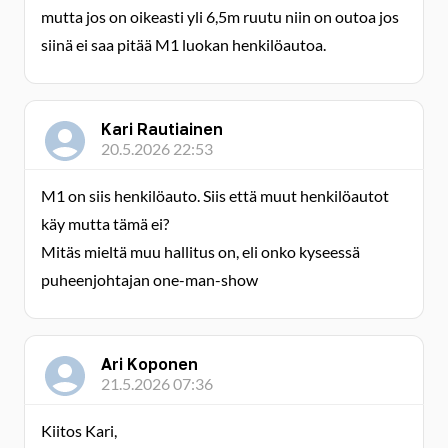
mutta jos on oikeasti yli 6,5m ruutu niin on outoa jos
siinä ei saa pitää M1 luokan henkilöautoa.
Kari Rautiainen
20.5.2026 22:53
M1 on siis henkilöauto. Siis että muut henkilöautot
käy mutta tämä ei?
Mitäs mieltä muu hallitus on, eli onko kyseessä
puheenjohtajan one-man-show
Ari Koponen
21.5.2026 07:36
Kiitos Kari,