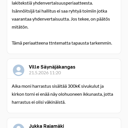
lakitekstiä yhdenvertaisuusperiaatteesta.
Isännöitsijä tai hallitus ei saa ryhtyä toimiin jotka
vaarantaa yhdenvertaisuutta. Jos tekee, on päätös
mitätön.
Tämä periaatteena ttntematta tapausta tarkemmin.
Ville Säynäjäkangas
21.5.2026 11:20
Aika moni harrastus sisältää 300k€ sivukulut ja
kirkon torni ei enää näy olohuoneen ikkunasta, jotta
harrastus ei olisi väkinäistä.
Jukka Rajamäki