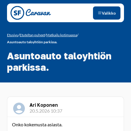
Siirry sivun sisältöön
Valikko
Etusivu
/
Etuteltan puheet
/
Matkailu kotimaassa
/
Asuntoauto taloyhtiön parkissa.
Asuntoauto taloyhtiön
parkissa.
Ari Koponen
20.5.2026 10:37
Onko kokemusta asiasta.