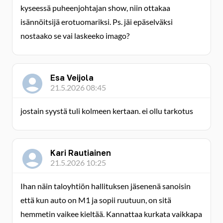
kyseessä puheenjohtajan show, niin ottakaa
isännöitsijä erotuomariksi. Ps. jäi epäselväksi
nostaako se vai laskeeko imago?
Esa Veijola
21.5.2026 08:45
jostain syystä tuli kolmeen kertaan. ei ollu tarkotus
Kari Rautiainen
21.5.2026 10:25
Ihan näin taloyhtiön hallituksen jäsenenä sanoisin
että kun auto on M1 ja sopii ruutuun, on sitä
hemmetin vaikee kieltää. Kannattaa kurkata vaikkapa