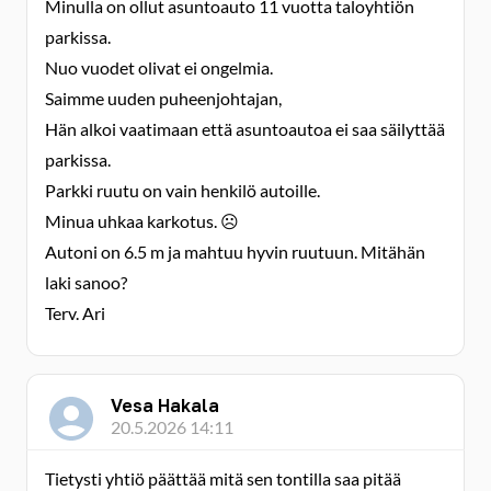
Minulla on ollut asuntoauto 11 vuotta taloyhtiön
parkissa.
Nuo vuodet olivat ei ongelmia.
Saimme uuden puheenjohtajan,
Hän alkoi vaatimaan että asuntoautoa ei saa säilyttää
parkissa.
Parkki ruutu on vain henkilö autoille.
Minua uhkaa karkotus. ☹️
Autoni on 6.5 m ja mahtuu hyvin ruutuun. Mitähän
laki sanoo?
Terv. Ari
Vesa Hakala
20.5.2026 14:11
Tietysti yhtiö päättää mitä sen tontilla saa pitää