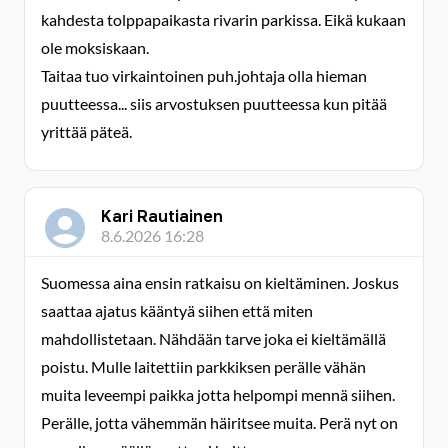
kahdesta tolppapaikasta rivarin parkissa. Eikä kukaan
ole moksiskaan.
Taitaa tuo virkaintoinen puh.johtaja olla hieman
puutteessa... siis arvostuksen puutteessa kun pitää
yrittää päteä.
Kari Rautiainen
8.6.2026 16:28
Suomessa aina ensin ratkaisu on kieltäminen. Joskus
saattaa ajatus kääntyä siihen että miten
mahdollistetaan. Nähdään tarve joka ei kieltämällä
poistu. Mulle laitettiin parkkiksen perälle vähän
muita leveempi paikka jotta helpompi mennä siihen.
Perälle, jotta vähemmän häiritsee muita. Perä nyt on