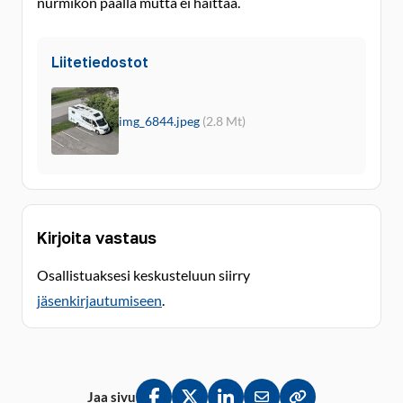
nurmikon päällä mutta ei haittaa.
Liitetiedostot
img_6844.jpeg
(2.8 Mt)
Kirjoita vastaus
Osallistuaksesi keskusteluun siirry
jäsenkirjautumiseen
.
Jaa sivu