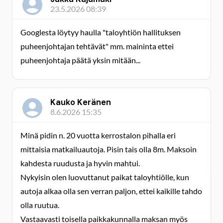
23.5.2026 08:39
Googlesta löytyy haulla "taloyhtiön hallituksen
puheenjohtajan tehtävät" mm. maininta ettei
puheenjohtaja päätä yksin mitään...
Kauko Keränen
8.6.2026 15:35
Minä pidin n. 20 vuotta kerrostalon pihalla eri
mittaisia matkailuautoja. Pisin tais olla 8m. Maksoin
kahdesta ruudusta ja hyvin mahtui.
Nykyisin olen luovuttanut paikat taloyhtiölle, kun
autoja alkaa olla sen verran paljon, ettei kaikille tahdo
olla ruutua.
Vastaavasti toisella paikkakunnalla maksan myös