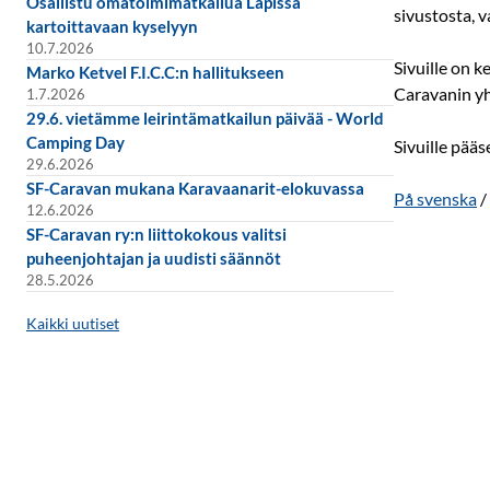
Osallistu omatoimimatkailua Lapissa
sivustosta, v
kartoittavaan kyselyyn
10.7.2026
Sivuille on k
Marko Ketvel F.I.C.C:n hallitukseen
Caravanin yht
1.7.2026
29.6. vietämme leirintämatkailun päivää - World
Camping Day
Sivuille pääs
29.6.2026
SF-Caravan mukana Karavaanarit-elokuvassa
På svenska
/
12.6.2026
SF-Caravan ry:n liittokokous valitsi
puheenjohtajan ja uudisti säännöt
28.5.2026
Kaikki uutiset