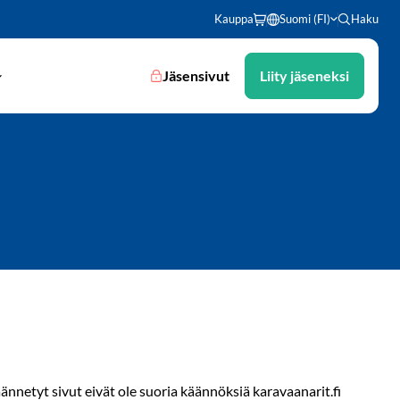
Kauppa
Suomi (FI)
Haku
Jäsensivut
Liity jäseneksi
Käännetyt sivut eivät ole suoria käännöksiä karavaanarit.fi