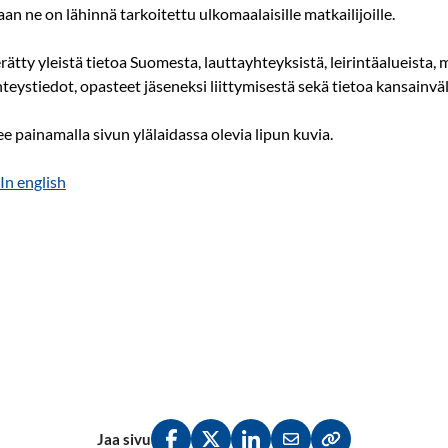
aan ne on lähinnä tarkoitettu ulkomaalaisille matkailijoille.
erätty yleistä tietoa Suomesta, lauttayhteyksistä, leirintäalueista,
eystiedot, opasteet jäseneksi liittymisestä sekä tietoa kansainväl
ee painamalla sivun ylälaidassa olevia lipun kuvia.
In english
Jaa sivu