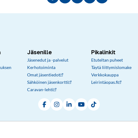
Jaa Facebookissa
Jaa Twitterissä
Jaa LinkedInissä
Jaa sähköpostitse
Kopioi linkki lei
a
Jäsenille
Pikalinkit
Jäsenedut ja -palvelut
Etuteltan puheet
tuksen
Kerhotoiminta
Täytä liittymislomake
Omat jäsentiedot
Verkkokauppa
Sähköinen jäsenkortti
Leirintäopas.fi
Caravan-lehti
Facebook
Instagram
LinkedIn
YouTube
TikTok
Rekisteri- ja tietosuojaseloste
Sopimusehdot