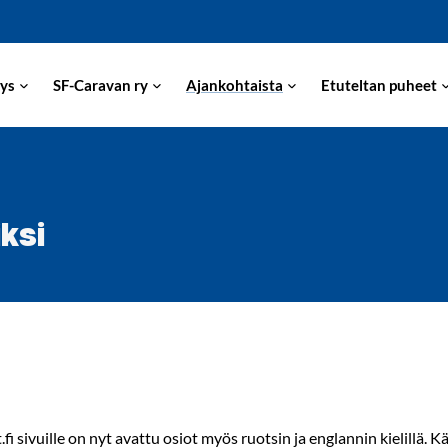
ys
SF-Caravan ry
Ajankohtaista
Etuteltan puheet
ksi
fi sivuille on nyt avattu osiot myös ruotsin ja englannin kielillä. 