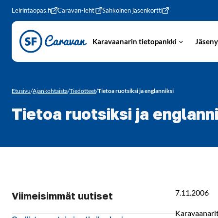
Siirry sivun sisältöön
Leirintäopas.fi
Caravan-lehti
Sähköinen jäsenkortti
Karavaanarin tietopankki
Jäseny
Etusivu
/
Ajankohtaista
/
Tiedotteet
/
Tietoa ruotsiksi ja englanniksi
Tietoa ruotsiksi ja englanni
7.11.2006
Viimeisimmät uutiset
Karavaanarit.