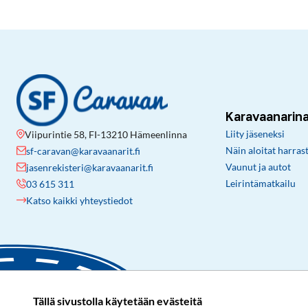
Karavaanarin
Liity jäseneksi
Viipurintie 58, FI-13210 Hämeenlinna
Näin aloitat harras
sf-caravan@karavaanarit.fi
Vaunut ja autot
jasenrekisteri@karavaanarit.fi
Leirintämatkailu
03 615 311
Katso kaikki yhteystiedot
Tällä sivustolla käytetään evästeitä