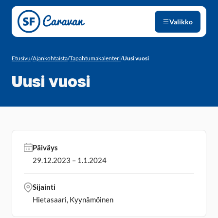
Siirry sivun sisältöön
Valikko
Etusivu
/
Ajankohtaista
/
Tapahtumakalenteri
/
Uusi vuosi
Uusi vuosi
Päiväys
29.12.2023 – 1.1.2024
Sijainti
Hietasaari, Kyynämöinen