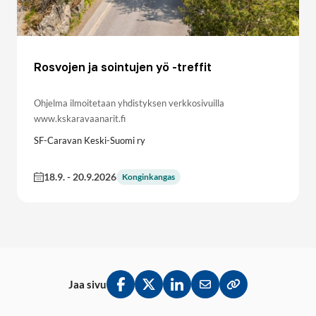
Rosvojen ja sointujen yö -treffit
Ohjelma ilmoitetaan yhdistyksen verkkosivuilla
www.kskaravaanarit.fi
SF-Caravan Keski-Suomi ry
18.9.
-
20.9.2026
Konginkangas
Jaa sivu
Jaa Facebookissa
Jaa Twitterissä
Jaa LinkedInissä
Jaa sähköpostitse
Kopioi linkki lei