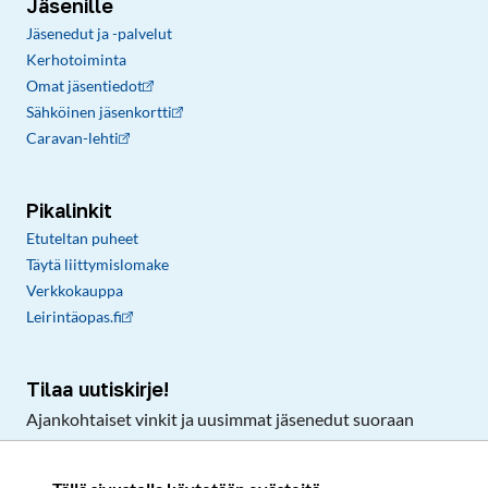
Jäsenille
Jäsenedut ja -palvelut
Kerhotoiminta
Omat jäsentiedot
Sähköinen jäsenkortti
Caravan-lehti
Pikalinkit
Etuteltan puheet
Täytä liittymislomake
Verkkokauppa
Leirintäopas.fi
Tilaa uutiskirje!
Ajankohtaiset vinkit ja uusimmat jäsenedut suoraan
sähköpostiisi.