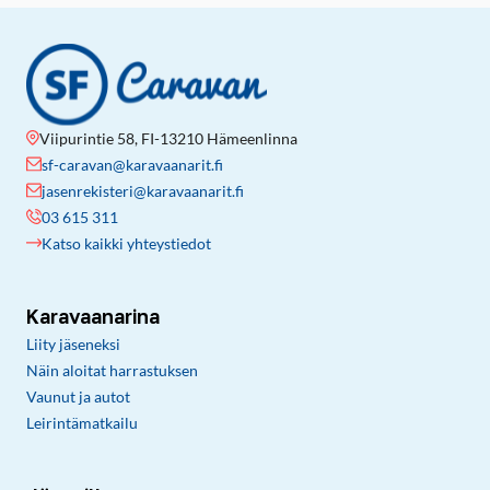
Viipurintie 58, FI-13210 Hämeenlinna
sf-caravan@karavaanarit.fi
jasenrekisteri@karavaanarit.fi
03 615 311
Katso kaikki yhteystiedot
Karavaanarina
Liity jäseneksi
Näin aloitat harrastuksen
Vaunut ja autot
Leirintämatkailu