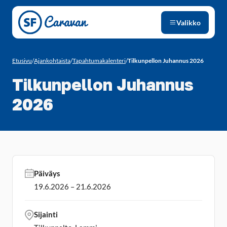
Siirry sivun sisältöön
Valikko
Etusivu
/
Ajankohtaista
/
Tapahtumakalenteri
/
Tilkunpellon Juhannus 2026
Tilkunpellon Juhannus
2026
Päiväys
19.6.2026 – 21.6.2026
Sijainti