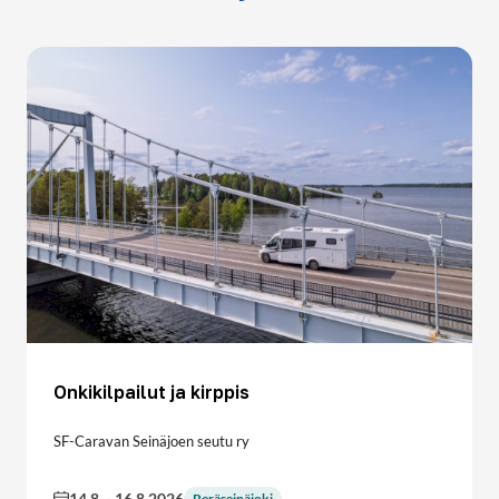
Onkikilpailut ja kirppis
SF-Caravan Seinäjoen seutu ry
14.8.
-
16.8.2026
Peräseinäjoki