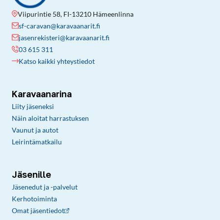
Viipurintie 58, FI-13210 Hämeenlinna
sf-caravan@karavaanarit.fi
jasenrekisteri@karavaanarit.fi
03 615 311
Katso kaikki yhteystiedot
Karavaanarina
Liity jäseneksi
Näin aloitat harrastuksen
Vaunut ja autot
Leirintämatkailu
Jäsenille
Jäsenedut ja -palvelut
Kerhotoiminta
Omat jäsentiedot