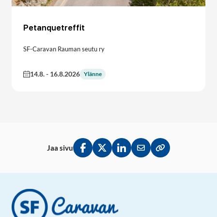
Petanquetreffit
SF-Caravan Rauman seutu ry
14.8.
-
16.8.2026
Ylänne
Jaa sivu
Jaa Facebookissa
Jaa Twitterissä
Jaa LinkedInissä
Jaa sähköpostitse
Kopioi linkki lei