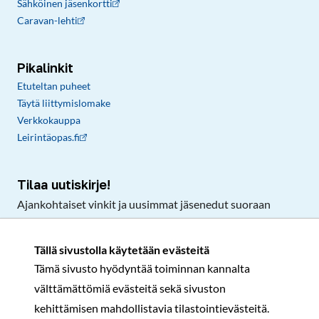
Sähköinen jäsenkortti
Caravan-lehti
Pikalinkit
Etuteltan puheet
Täytä liittymislomake
Verkkokauppa
Leirintäopas.fi
Tilaa uutiskirje!
Ajankohtaiset vinkit ja uusimmat jäsenedut suoraan
sähköpostiisi.
Tällä sivustolla käytetään evästeitä
Tämä sivusto hyödyntää toiminnan kannalta
Tilaa
välttämättömiä evästeitä sekä sivuston
Facebook
Instagram
LinkedIn
YouTube
TikTok
kehittämisen mahdollistavia tilastointievästeitä.