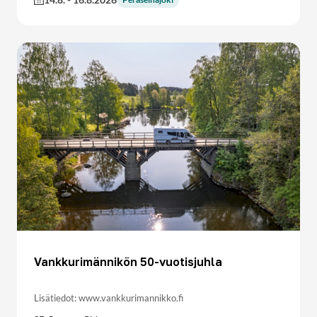
Vankkurimännikön 50-vuotisjuhla
Lisätiedot: www.vankkurimannikko.fi