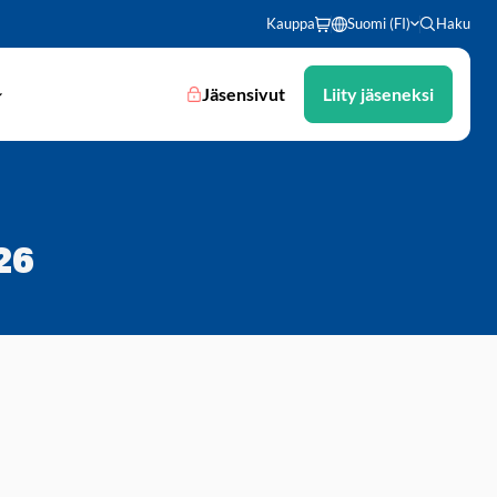
Kauppa
Suomi (FI)
Haku
Jäsensivut
Liity jäseneksi
26