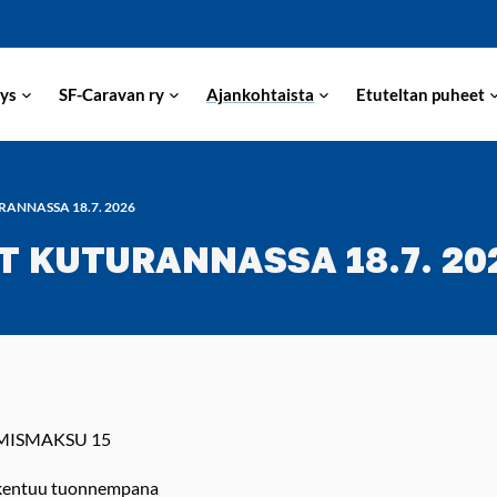
ys
SF-Caravan ry
Ajankohtaista
Etuteltan puheet
ANNASSA 18.7. 2026
 KUTURANNASSA 18.7. 20
MISMAKSU 15
kentuu tuonnempana