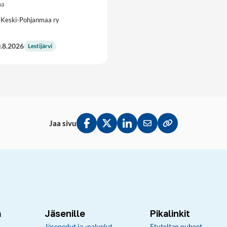
na
 Keski-Pohjanmaa ry
.8.2026
Lestijärvi
Jaa sivu
Jaa Facebookissa
Jaa Twitterissä
Jaa LinkedInissä
Jaa sähköpostitse
Kopioi linkki lei
a
Jäsenille
Pikalinkit
Jäsenedut ja -palvelut
Etuteltan puheet