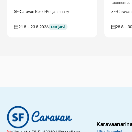
tuonnempa
SF-Caravan Keski-Pohjanmaa ry
SF-Caravan
21.8.
-
23.8.2026
28.8.
-
30
Lestijärvi
Karavaanarin
Liity jäseneksi
Viipurintie 58, FI-13210 Hämeenlinna