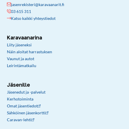
jasenrekisteri@karavaanarit.fi
03 615 311
Katso kaikki yhteystiedot
Karavaanarina
Liity jäseneksi
Näin aloitat harrastuksen
Vaunut ja autot
Leirintämatkailu
Jäsenille
Jäsenedut ja -palvelut
Kerhotoiminta
Omat jäsentiedot
Sähköinen jäsenkortti
Caravan-lehti