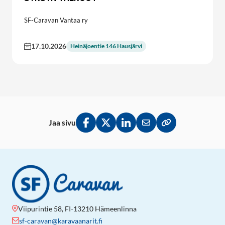
SF-Caravan Vantaa ry
17.10.2026
Heinäjoentie 146 Hausjärvi
Jaa sivu
Jaa Facebookissa
Jaa Twitterissä
Jaa LinkedInissä
Jaa sähköpostitse
Kopioi linkki lei
Viipurintie 58, FI-13210 Hämeenlinna
sf-caravan@karavaanarit.fi