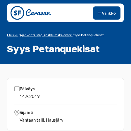
Siirry sivun sisältöön
Valikko
Etusivu
/
Ajankohtaista
/
Tapahtumakalenteri
/
Syys Petanquekisat
Syys Petanquekisat
Päiväys
14.9.2019
Sijainti
Vantaan talli, Hausjärvi