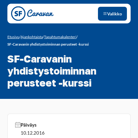
Siirry sivun sisältöön
Valikko
Etusivu
/
Ajankohtaista
/
Tapahtumakalenteri
/
SF-Caravanin yhdistystoiminnan perusteet -kurssi
SF-Caravanin
yhdistystoiminnan
perusteet -kurssi
Päiväys
10.12.2016