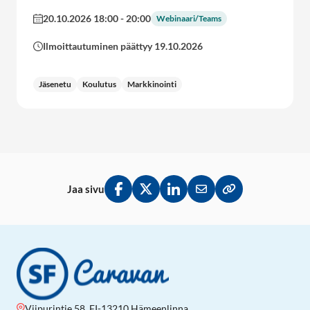
20.10.2026 18:00
-
20:00
Webinaari/Teams
Ilmoittautuminen päättyy 19.10.2026
Jäsenetu
Koulutus
Markkinointi
Jaa sivu
Jaa Facebookissa
Jaa Twitterissä
Jaa LinkedInissä
Jaa sähköpostitse
Kopioi linkki lei
Viipurintie 58, FI-13210 Hämeenlinna