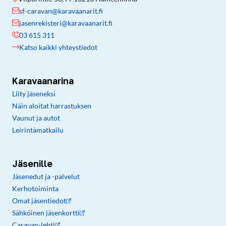
sf-caravan@karavaanarit.fi
jasenrekisteri@karavaanarit.fi
03 615 311
Katso kaikki yhteystiedot
Karavaanarina
Liity jäseneksi
Näin aloitat harrastuksen
Vaunut ja autot
Leirintämatkailu
Jäsenille
Jäsenedut ja -palvelut
Kerhotoiminta
Omat jäsentiedot
Sähköinen jäsenkortti
Caravan-lehti