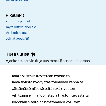
Pikalinkit
Etuteltan puheet
Täytä liittymislomake
Verkkokauppa
Leirintäopas.fi
Tilaa uutiskirje!
Ajankohtaiset vinkit ja uusimmat jäsenedut suoraan
sähköpostiisi.
Tällä sivustolla käytetään evästeitä
Tämä sivusto hyödyntää toiminnan kannalta
Tilaa
välttämättömiä evästeitä sekä sivuston
Facebook
Instagram
LinkedIn
YouTube
TikTok
kehittämisen mahdollistavia tilastointievästeitä.
Joidenkin sisältöjen näyttäminen voi lisäksi