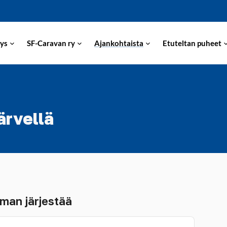
ys
SF-Caravan ry
Ajankohtaista
Etuteltan puheet
ärvellä
man järjestää