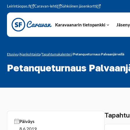
Siirry sivun sisältöön
Leirintäopas.fi
Caravan-lehti
Sähköinen jäsenkortti
Karavaanarin tietopankki
Jäseny
Etusivu
/
Ajankohtaista
/
Tapahtumakalenteri
/
Petanqueturnaus Palvaanjärvellä
Petanqueturnaus Palvaanj
Tapahtu
Päiväys
8.6.2019