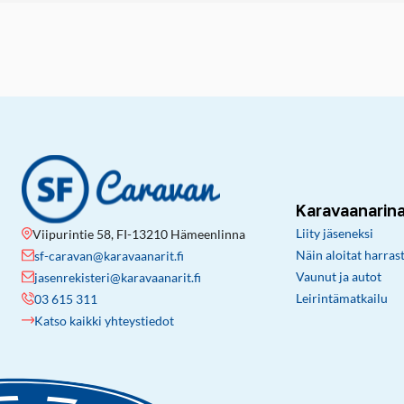
Karavaanarin
Liity jäseneksi
Viipurintie 58, FI-13210 Hämeenlinna
Näin aloitat harras
sf-caravan@karavaanarit.fi
Vaunut ja autot
jasenrekisteri@karavaanarit.fi
Leirintämatkailu
03 615 311
Katso kaikki yhteystiedot