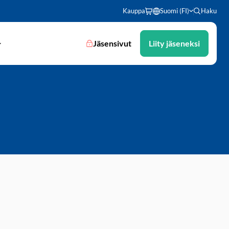
Kauppa
Suomi (FI)
Haku
Jäsensivut
Liity jäseneksi