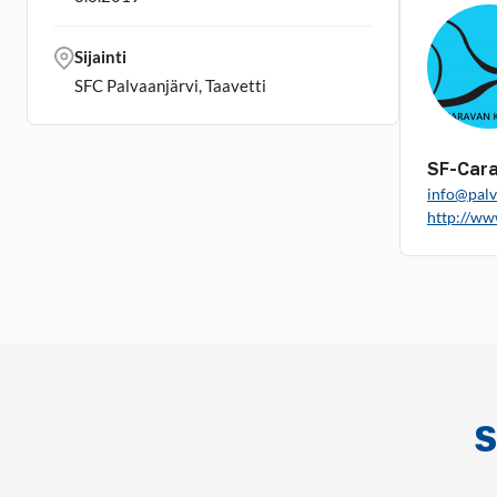
Sijainti
SFC Palvaanjärvi, Taavetti
SF-Cara
info@palv
http://ww
S