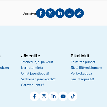
Jaa sivu
Jaa Facebookissa
Jaa Twitterissä
Jaa LinkedInissä
Jaa sähköpostitse
Kopioi linkki lei
a
Jäsenille
Pikalinkit
Jäsenedut ja -palvelut
Etuteltan puheet
tuksen
Kerhotoiminta
Täytä liittymislomake
Omat jäsentiedot
Verkkokauppa
Sähköinen jäsenkortti
Leirintäopas.fi
Caravan-lehti
Facebook
Instagram
LinkedIn
YouTube
TikTok