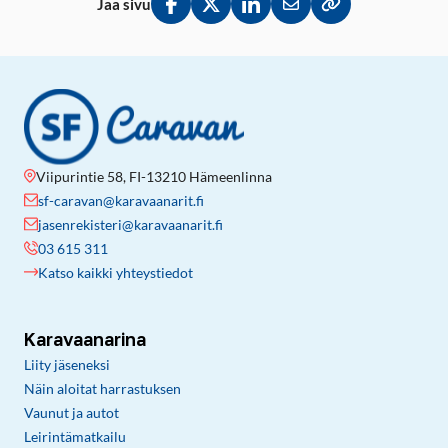
Jaa sivu
Jaa Facebookissa
Jaa Twitterissä
Jaa LinkedInissä
Jaa sähköpostitse
Kopioi linkki lei
Viipurintie 58, FI-13210 Hämeenlinna
sf-caravan@karavaanarit.fi
jasenrekisteri@karavaanarit.fi
03 615 311
Katso kaikki yhteystiedot
Karavaanarina
Liity jäseneksi
Näin aloitat harrastuksen
Vaunut ja autot
Leirintämatkailu