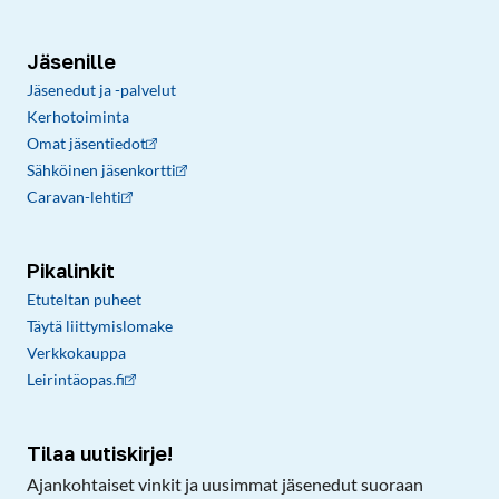
Jäsenille
Jäsenedut ja -palvelut
Kerhotoiminta
Omat jäsentiedot
Sähköinen jäsenkortti
Caravan-lehti
Pikalinkit
Etuteltan puheet
Täytä liittymislomake
Verkkokauppa
Leirintäopas.fi
Tilaa uutiskirje!
Ajankohtaiset vinkit ja uusimmat jäsenedut suoraan