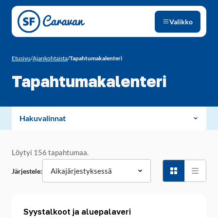
Siirry sivun sisältöön
Valikko
Etusivu
/
Ajankohtaista
/
Tapahtumakalenteri
Tapahtumakalenteri
Hakuvalinnat
Löytyi 156 tapahtumaa.
Järjestele:
Syystalkoot ja aluepalaveri