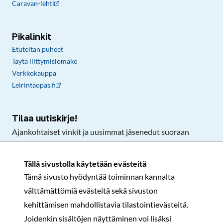
Caravan-lehti
Pikalinkit
Etuteltan puheet
Täytä liittymislomake
Verkkokauppa
Leirintäopas.fi
Tilaa uutiskirje!
Ajankohtaiset vinkit ja uusimmat jäsenedut suoraan
sähköpostiisi.
Tällä sivustolla käytetään evästeitä
Tämä sivusto hyödyntää toiminnan kannalta
Tilaa
välttämättömiä evästeitä sekä sivuston
Facebook
Instagram
LinkedIn
YouTube
TikTok
kehittämisen mahdollistavia tilastointievästeitä.
Joidenkin sisältöjen näyttäminen voi lisäksi