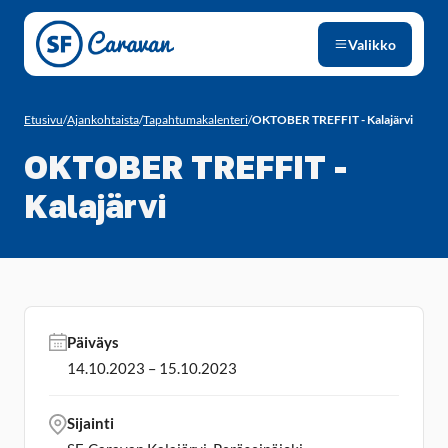
Siirry sivun sisältöön
Valikko
Etusivu
/
Ajankohtaista
/
Tapahtumakalenteri
/
OKTOBER TREFFIT - Kalajärvi
OKTOBER TREFFIT -
Kalajärvi
Päiväys
14.10.2023 – 15.10.2023
Sijainti