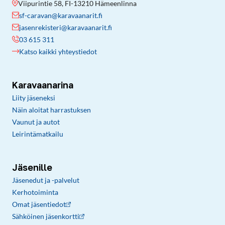
Viipurintie 58, FI-13210 Hämeenlinna
sf-caravan@karavaanarit.fi
jasenrekisteri@karavaanarit.fi
03 615 311
Katso kaikki yhteystiedot
Karavaanarina
Liity jäseneksi
Näin aloitat harrastuksen
Vaunut ja autot
Leirintämatkailu
Jäsenille
Jäsenedut ja -palvelut
Kerhotoiminta
Omat jäsentiedot
Sähköinen jäsenkortti