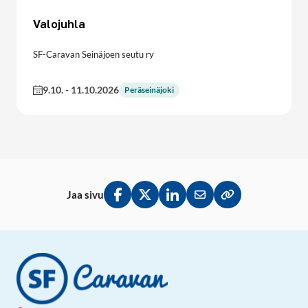
Valojuhla
SF-Caravan Seinäjoen seutu ry
9.10.
-
11.10.2026
Peräseinäjoki
Jaa sivu
Jaa Facebookissa
Jaa Twitterissä
Jaa LinkedInissä
Jaa sähköpostitse
Kopioi linkki lei