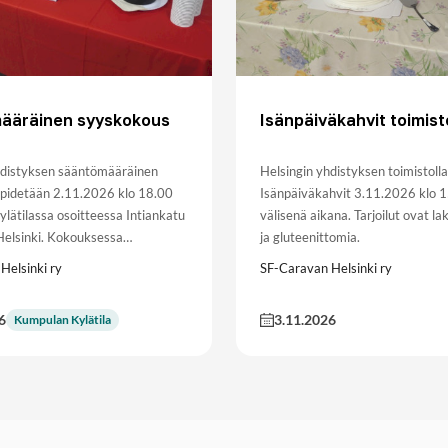
ääräinen syyskokous
Isänpäiväkahvit toimist
hdistyksen sääntömääräinen
Helsingin yhdistyksen toimistolla
pidetään 2.11.2026 klo 18.00
Isänpäiväkahvit 3.11.2026 klo 
lätilassa osoitteessa Intiankatu
välisenä aikana. Tarjoilut ovat l
elsinki. Kokouksessa…
ja gluteenittomia.
Helsinki ry
SF-Caravan Helsinki ry
6
3.11.2026
Kumpulan Kylätila