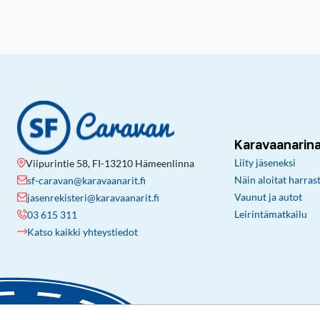
Karavaanarin
Liity jäseneksi
Viipurintie 58, FI-13210 Hämeenlinna
Näin aloitat harras
sf-caravan@karavaanarit.fi
Vaunut ja autot
jasenrekisteri@karavaanarit.fi
Leirintämatkailu
03 615 311
Katso kaikki yhteystiedot