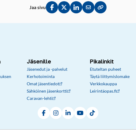
Jaa sivu
Jaa Facebookissa
Jaa Twitterissä
Jaa LinkedInissä
Jaa sähköpostitse
Kopioi linkki lei
a
Jäsenille
Pikalinkit
Jäsenedut ja -palvelut
Etuteltan puheet
tuksen
Kerhotoiminta
Täytä liittymislomake
Omat jäsentiedot
Verkkokauppa
Sähköinen jäsenkortti
Leirintäopas.fi
Caravan-lehti
Facebook
Instagram
LinkedIn
YouTube
TikTok
Rekisteri- ja tietosuojaseloste
Sopimusehdot