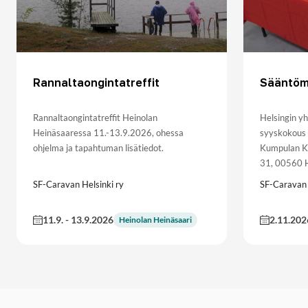
Rannaltaongintatreffit
Sääntöm
Rannaltaongintatreffit Heinolan
Helsingin y
Heinäsaaressa 11.-13.9.2026, ohessa
syyskokous 
ohjelma ja tapahtuman lisätiedot.
Kumpulan Ky
31, 00560 H
SF-Caravan Helsinki ry
SF-Caravan 
11.9.
-
13.9.2026
2.11.202
Heinolan Heinäsaari