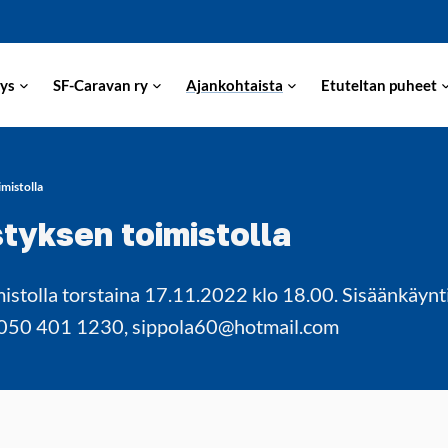
ys
SF-Caravan ry
Ajankohtaista
Etuteltan puheet
mistolla
tyksen toimistolla
stolla torstaina 17.11.2022 klo 18.00. Sisäänkäynti
puh 050 401 1230, sippola60@hotmail.com