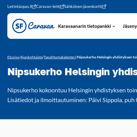
Siirry sivun sisältöön
Leirintäopas.fi
Caravan-lehti
Sähköinen jäsenkortti
Karavaanarin tietopankki
Jäseny
Etusivu
/
Ajankohtaista
/
Tapahtumakalenteri
/
Nipsukerho Helsingin yhdistyksen toi
Nipsukerho Helsingin yhdis
Nipsukerho kokoontuu Helsingin yhdistyksen toimi
Lisätiedot ja ilmoittautuminen: Päivi Sippola, 