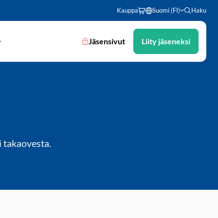
Kauppa
Suomi (FI)
Haku
Jäsensivut
Liity jäseneksi
 takaovesta.