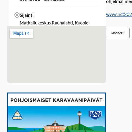
ohjelmalline
www.nct2021
Sijainti
Matkailukeskus Rauhalahti, Kuopio
Jäsenetu