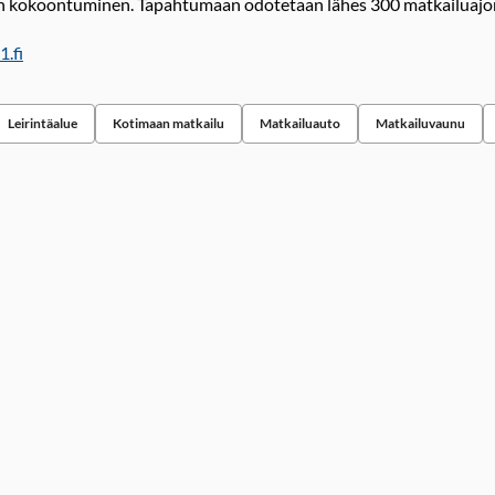
n kokoontuminen. Tapahtumaan odotetaan lähes 300 matkailuajon
.fi
Leirintäalue
Kotimaan matkailu
Matkailuauto
Matkailuvaunu