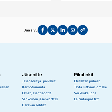
Jaa sivu
Jaa Facebookissa
Jaa Twitterissä
Jaa LinkedInissä
Jaa sähköpostitse
Kopioi linkki lei
a
Jäsenille
Pikalinkit
Jäsenedut ja -palvelut
Etuteltan puheet
tuksen
Kerhotoiminta
Täytä liittymislomake
Omat jäsentiedot
Verkkokauppa
Sähköinen jäsenkortti
Leirintäopas.fi
Caravan-lehti