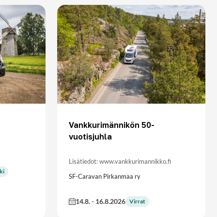
Vankkurimännikön 50-
vuotisjuhla
Lisätiedot: www.vankkurimannikko.fi
ki
SF-Caravan Pirkanmaa ry
14.8.
-
16.8.2026
Virrat