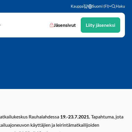
Kauppa
Suomi (FI)
Haku
Jäsensivut
Liity jäseneksi
Matkailukeskus Rauhalahdessa
19.-23.7.2021.
Tapahtuma, jota
iluajoneuvon käyttäjien ja leirintämatkailijoiden