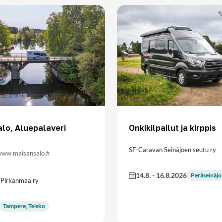
lo, Aluepalaveri
Onkikilpailut ja kirppis
SF-Caravan Seinäjoen seutu ry
 www.maisansalo.fi
14.8.
-
16.8.2026
Peräseinäjo
 Pirkanmaa ry
Tampere, Teisko