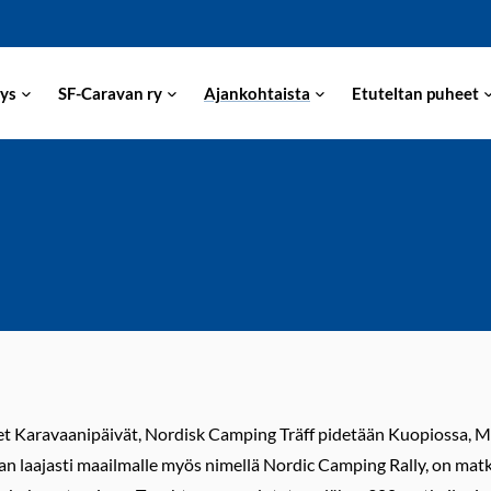
ys
SF-Caravan ry
Ajankohtaista
Etuteltan puheet
t Karavaanipäivät, Nordisk Camping Träff pidetään Kuopiossa, 
n laajasti maailmalle myös nimellä Nordic Camping Rally, on matka