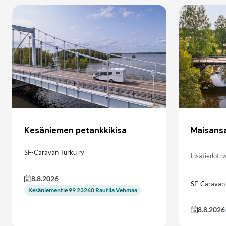
Kesäniemen petankkikisa
Maisansa
SF-Caravan Turku ry
Lisätiedot:
8.8.2026
SF-Caravan
Kesäniementie 99 23260 Rautila Vehmaa
8.8.2026