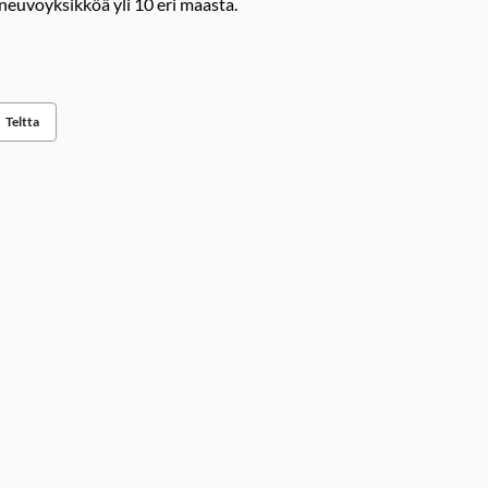
euvoyksikköä yli 10 eri maasta.
Teltta