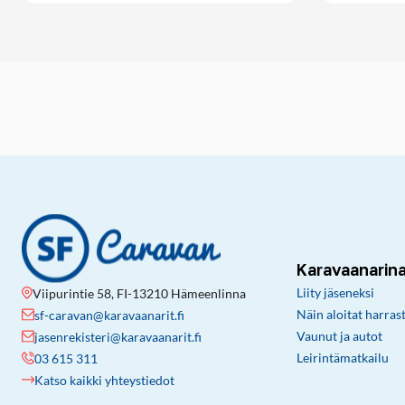
Karavaanarin
Liity jäseneksi
Viipurintie 58, FI-13210 Hämeenlinna
Näin aloitat harras
sf-caravan@karavaanarit.fi
Vaunut ja autot
jasenrekisteri@karavaanarit.fi
Leirintämatkailu
03 615 311
Katso kaikki yhteystiedot