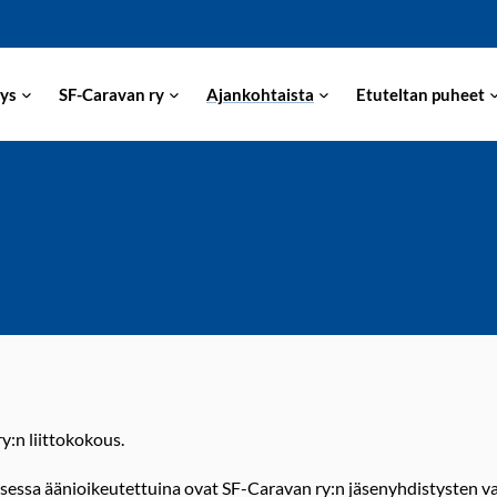
ys
SF-Caravan ry
Ajankohtaista
Etuteltan puheet
y:n liittokokous.
sessa äänioikeutettuina ovat SF-Caravan ry:n jäsenyhdistysten v