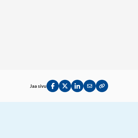
Jaa sivu
Jaa Facebookissa
Jaa Twitterissä
Jaa LinkedInissä
Jaa sähköpostitse
Kopioi linkki lei