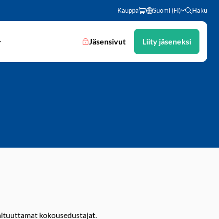
Kauppa
Suomi (FI)
Haku
Jäsensivut
Liity jäseneksi
altuuttamat kokousedustajat.