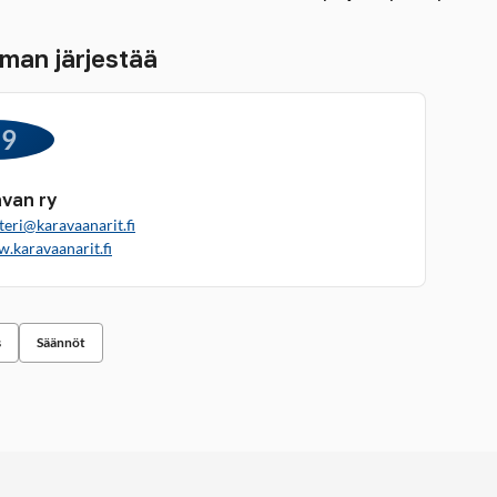
man järjestää
99
van ry
teri@karavaanarit.fi
w.karavaanarit.fi
s
Säännöt