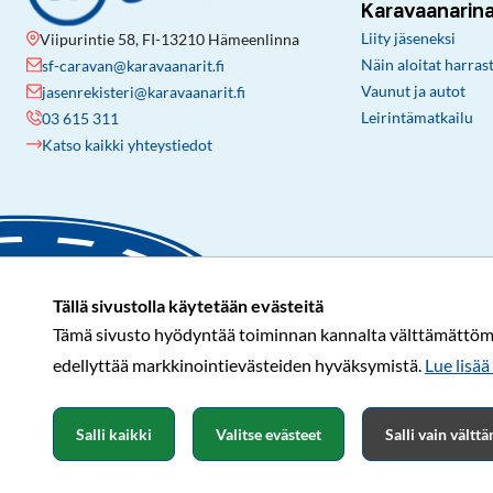
Karavaanarin
Liity jäseneksi
Viipurintie 58, FI-13210 Hämeenlinna
Näin aloitat harras
sf-caravan@karavaanarit.fi
Vaunut ja autot
jasenrekisteri@karavaanarit.fi
Leirintämatkailu
03 615 311
Katso kaikki yhteystiedot
Tällä sivustolla käytetään evästeitä
Tämä sivusto hyödyntää toiminnan kannalta välttämättömiä 
edellyttää markkinointievästeiden hyväksymistä.
Lue lisää 
Salli kaikki
Valitse evästeet
Salli vain vält