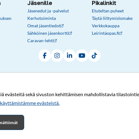
a
Jäsenille
Pikalinkit
Jäsenedut ja -palvelut
Etuteltan puheet
tuksen
Kerhotoiminta
Täytä liittymislomake
Omat jäsentiedot
Verkkokauppa
Sähköinen jäsenkortti
Leirintäopas.fi
Caravan-lehti
Facebook
Instagram
LinkedIn
YouTube
TikTok
Rekisteri- ja tietosuojaseloste
Sopimusehdot
© Karavaanarit 2026
evästeitä sekä sivuston kehittämisen mahdollistavia tilastointiev
käyttämistämme evästeistä.​​​​​​
tämättömät