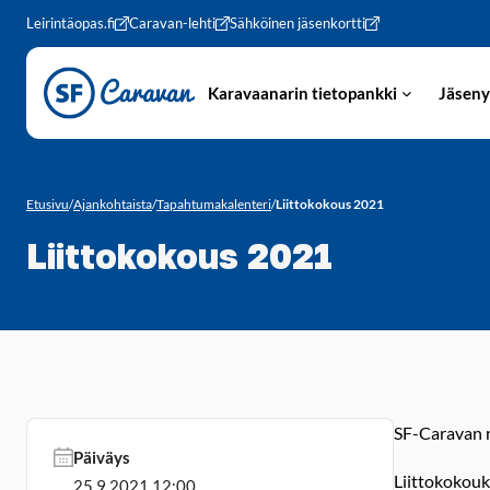
Siirry sivun sisältöön
Leirintäopas.fi
Caravan-lehti
Sähköinen jäsenkortti
Karavaanarin tietopankki
Jäseny
Etusivu
/
Ajankohtaista
/
Tapahtumakalenteri
/
Liittokokous 2021
Liittokokous 2021
SF-Caravan r
Päiväys
Liittokokouk
25.9.2021 12:00