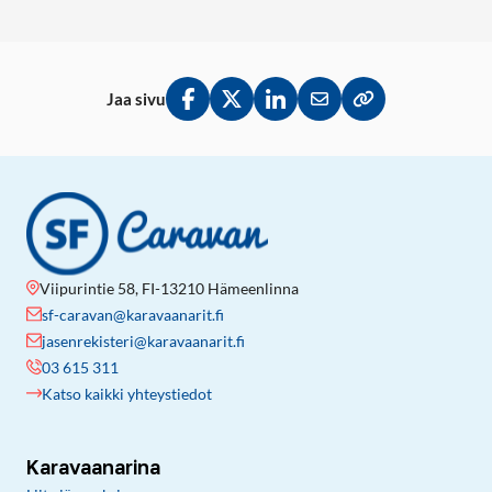
Jaa sivu
Jaa Facebookissa
Jaa Twitterissä
Jaa LinkedInissä
Jaa sähköpostitse
Kopioi linkki lei
Viipurintie 58, FI-13210 Hämeenlinna
sf-caravan@karavaanarit.fi
jasenrekisteri@karavaanarit.fi
03 615 311
Katso kaikki yhteystiedot
Karavaanarina