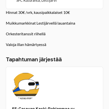
SFC Kuturanta, Lestijärvi
Hinnat 30€ /vrk, kausipaikkalaiset 10€
Muikkumarkkinat Lestijärvellä lauantaina
Orkesteritanssit riihellä
Valoja illan hämärtyessä
Tapahtuman järjestää
SF-Caravan Keski-Pohjanmaa ry