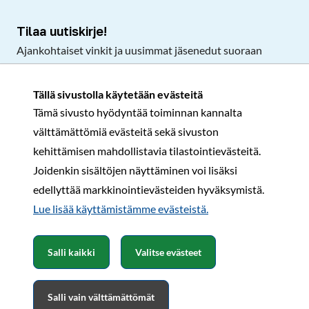
Tilaa uutiskirje!
Ajankohtaiset vinkit ja uusimmat jäsenedut suoraan
sähköpostiisi.
Tällä sivustolla käytetään evästeitä
Tämä sivusto hyödyntää toiminnan kannalta
Tilaa
välttämättömiä evästeitä sekä sivuston
Facebook
Instagram
LinkedIn
YouTube
TikTok
kehittämisen mahdollistavia tilastointievästeitä.
Joidenkin sisältöjen näyttäminen voi lisäksi
edellyttää markkinointievästeiden hyväksymistä.
Rekisteri- ja tietosuojaseloste
Sopimusehdot
Lue lisää käyttämistämme evästeistä.​​​​​​
© Karavaanarit 2026
Salli kaikki
Valitse evästeet
Salli vain välttämättömät