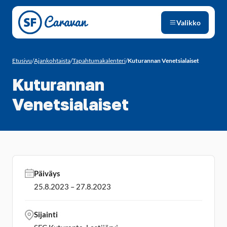
Siirry sivun sisältöön
Valikko
Etusivu
/
Ajankohtaista
/
Tapahtumakalenteri
/
Kuturannan Venetsialaiset
Kuturannan
Venetsialaiset
Päiväys
25.8.2023 – 27.8.2023
Sijainti