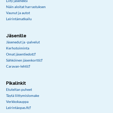
Liity jäseneksi
Näin aloitat harrastuksen
Vaunut ja autot
Leirintämatkailu
Jäsenille
Jäsenedut ja -palvelut
Kerhotoiminta
Omat jäsentiedot
Sähköinen jäsenkortti
Caravan-lehti
Pikalinkit
Etuteltan puheet
Täytä liittymislomake
Verkkokauppa
Leirintäopas.fi