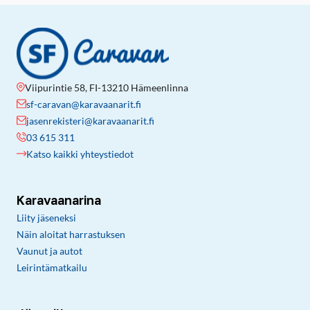
Viipurintie 58, FI-13210 Hämeenlinna
sf-caravan@karavaanarit.fi
jasenrekisteri@karavaanarit.fi
03 615 311
Katso kaikki yhteystiedot
Karavaanarina
Liity jäseneksi
Näin aloitat harrastuksen
Vaunut ja autot
Leirintämatkailu