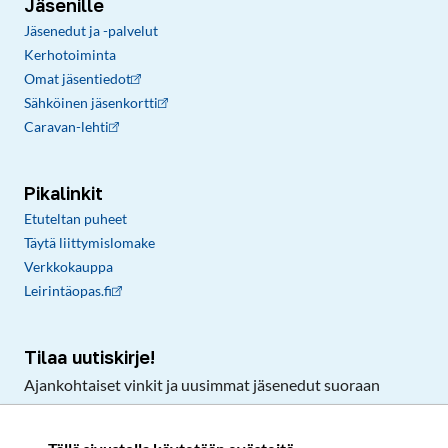
Jäsenille
Jäsenedut ja -palvelut
Kerhotoiminta
Omat jäsentiedot
Sähköinen jäsenkortti
Caravan-lehti
Pikalinkit
Etuteltan puheet
Täytä liittymislomake
Verkkokauppa
Leirintäopas.fi
Tilaa uutiskirje!
Ajankohtaiset vinkit ja uusimmat jäsenedut suoraan
sähköpostiisi.