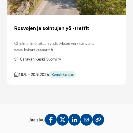
Rosvojen ja sointujen yö -treffit
Ohjelma ilmoitetaan yhdistyksen verkkosivuilla
www.kskaravaanarit.fi
SF-Caravan Keski-Suomi ry
18.9.
-
20.9.2026
Konginkangas
Jaa sivu
Jaa Facebookissa
Jaa Twitterissä
Jaa LinkedInissä
Jaa sähköpostitse
Kopioi linkki lei