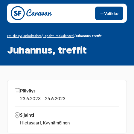
Siirry sivun sisältöön
Valikko
Etusivu
/
Ajankohtaista
/
Tapahtumakalenteri
/
Juhannus, treffit
Juhannus, treffit
Päiväys
23.6.2023 – 25.6.2023
Sijainti
Hietasaari, Kyynämöinen