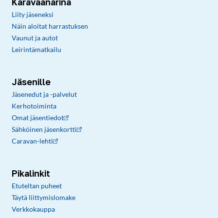
Karavaanarina
Liity jäseneksi
Näin aloitat harrastuksen
Vaunut ja autot
Leirintämatkailu
Jäsenille
Jäsenedut ja -palvelut
Kerhotoiminta
Omat jäsentiedot
Sähköinen jäsenkortti
Caravan-lehti
Pikalinkit
Etuteltan puheet
Täytä liittymislomake
Verkkokauppa