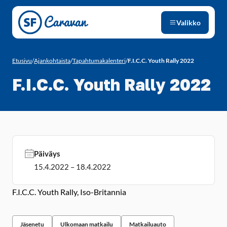
Siirry sivun sisältöön
Valikko
Etusivu
/
Ajankohtaista
/
Tapahtumakalenteri
/
F.I.C.C. Youth Rally 2022
F.I.C.C. Youth Rally 2022
Päiväys
15.4.2022 – 18.4.2022
F.I.C.C. Youth Rally, Iso-Britannia
Jäsenetu
Ulkomaan matkailu
Matkailuauto