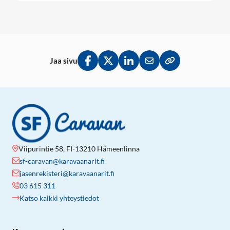
Jaa sivu
Jaa Facebookissa
Jaa Twitterissä
Jaa LinkedInissä
Jaa sähköpostitse
Kopioi linkki lei
Viipurintie 58, FI-13210 Hämeenlinna
sf-caravan@karavaanarit.fi
jasenrekisteri@karavaanarit.fi
03 615 311
Katso kaikki yhteystiedot