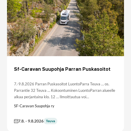
Sf-Caravan Suupohja Parran Puskasoitot
7.-9.8.2026 Parran Puskasoitot LuontoParra Teuva … os.
Parrantie 32 Teuva … Kokoontuminen LuontoParran alueelle
alkaa perjantaina klo. 12 … Ilmoittautua voi…
SF-Caravan Suupohja ry
7.8.
-
9.8.2026
Teuva