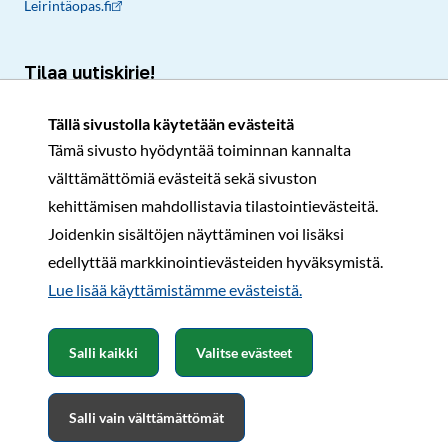
Leirintäopas.fi
Tilaa uutiskirje!
Ajankohtaiset vinkit ja uusimmat jäsenedut suoraan
Tällä sivustolla käytetään evästeitä
sähköpostiisi.
Tämä sivusto hyödyntää toiminnan kannalta
välttämättömiä evästeitä sekä sivuston
Tilaa
kehittämisen mahdollistavia tilastointievästeitä.
Joidenkin sisältöjen näyttäminen voi lisäksi
edellyttää markkinointievästeiden hyväksymistä.
Rekisteri- ja tietosuojaseloste
Sopimusehdot
Lue lisää käyttämistämme evästeistä.​​​​​​
© Karavaanarit 2026
Salli kaikki
Valitse evästeet
Salli vain välttämättömät