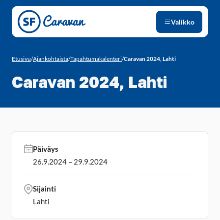
Siirry sivun sisältöön
Valikko
Etusivu
/
Ajankohtaista
/
Tapahtumakalenteri
/
Caravan 2024, Lahti
Caravan 2024, Lahti
Päiväys
26.9.2024 – 29.9.2024
Sijainti
Lahti