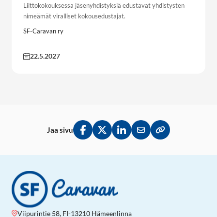
Liittokokouksessa jäsenyhdistyksiä edustavat yhdistysten
nimeämät viralliset kokousedustajat.
SF-Caravan ry
22.5.2027
Jaa sivu
Jaa Facebookissa
Jaa Twitterissä
Jaa LinkedInissä
Jaa sähköpostitse
Kopioi linkki lei
Viipurintie 58, FI-13210 Hämeenlinna