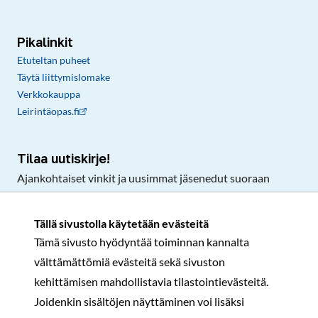
Pikalinkit
Etuteltan puheet
Täytä liittymislomake
Verkkokauppa
Leirintäopas.fi
Tilaa uutiskirje!
Ajankohtaiset vinkit ja uusimmat jäsenedut suoraan
sähköpostiisi.
Tällä sivustolla käytetään evästeitä
Tämä sivusto hyödyntää toiminnan kannalta
Tilaa
välttämättömiä evästeitä sekä sivuston
Facebook
Instagram
LinkedIn
YouTube
TikTok
kehittämisen mahdollistavia tilastointievästeitä.
Joidenkin sisältöjen näyttäminen voi lisäksi