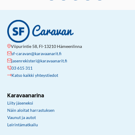
Viipurintie 58, FI-13210 Hämeenlinna
sf-caravan@karavaanarit.fi
jasenrekisteri@karavaanarit.fi
03 615 311
Katso kaikki yhteystiedot
Karavaanarina
Liity jäseneksi
Näin aloitat harrastuksen
Vaunut ja autot
Leirintämatkailu