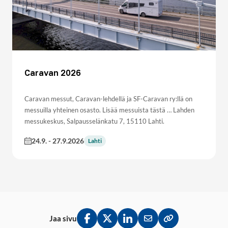
Caravan 2026
Caravan messut, Caravan-lehdellä ja SF-Caravan ry:llä on
messuilla yhteinen osasto. Lisää messuista tästä … Lahden
messukeskus, Salpausselänkatu 7, 15110 Lahti.
24.9.
-
27.9.2026
Lahti
Jaa sivu
Jaa Facebookissa
Jaa Twitterissä
Jaa LinkedInissä
Jaa sähköpostitse
Kopioi linkki lei