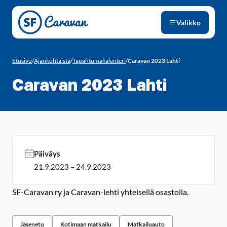
Siirry sivun sisältöön
Valikko
Etusivu
/
Ajankohtaista
/
Tapahtumakalenteri
/
Caravan 2023 Lahti
Caravan 2023 Lahti
Päiväys
21.9.2023 – 24.9.2023
SF-Caravan ry ja Caravan-lehti yhteisellä osastolla.
Jäsenetu
Kotimaan matkailu
Matkailuauto