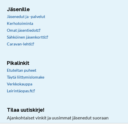
Jäsenille
Jäsenedut ja -palvelut
Kerhotoiminta
Omat jäsentiedot
Sähköinen jäsenkortti
Caravan-lehti
Pikalinkit
Etuteltan puheet
Täytä liittymislomake
Verkkokauppa
Leirintäopas.fi
Tilaa uutiskirje!
Ajankohtaiset vinkit ja uusimmat jäsenedut suoraan
sähköpostiisi.