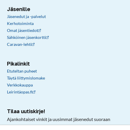
Jäsenille
Jäsenedut ja -palvelut
Kerhotoiminta
Omat jäsentiedot
Sähköinen jäsenkortti
Caravan-lehti
Pikalinkit
Etuteltan puheet
Täytä liittymislomake
Verkkokauppa
Leirintäopas.fi
Tilaa uutiskirje!
Ajankohtaiset vinkit ja uusimmat jäsenedut suoraan
sähköpostiisi.