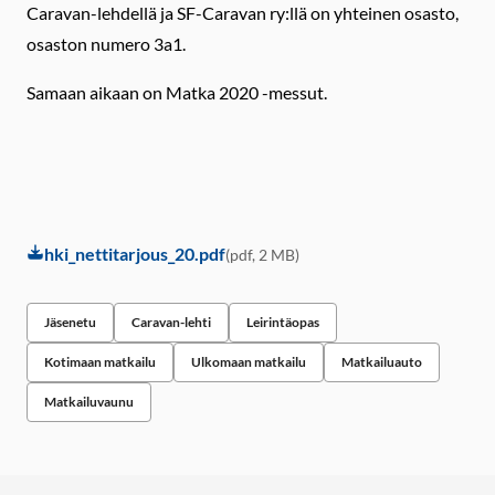
Caravan-lehdellä ja SF-Caravan ry:llä on yhteinen osasto,
osaston numero 3a1.
Samaan aikaan on Matka 2020 -messut.
hki_nettitarjous_20.pdf
(pdf, 2 MB)
Jäsenetu
Caravan-lehti
Leirintäopas
Kotimaan matkailu
Ulkomaan matkailu
Matkailuauto
Matkailuvaunu