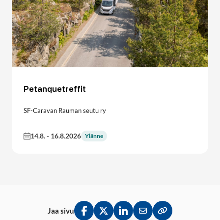
Petanquetreffit
SF-Caravan Rauman seutu ry
14.8.
-
16.8.2026
Ylänne
Jaa sivu
Jaa Facebookissa
Jaa Twitterissä
Jaa LinkedInissä
Jaa sähköpostitse
Kopioi linkki lei