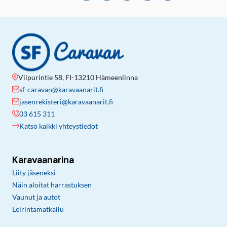
Viipurintie 58, FI-13210 Hämeenlinna
sf-caravan@karavaanarit.fi
jasenrekisteri@karavaanarit.fi
03 615 311
Katso kaikki yhteystiedot
Karavaanarina
Liity jäseneksi
Näin aloitat harrastuksen
Vaunut ja autot
Leirintämatkailu