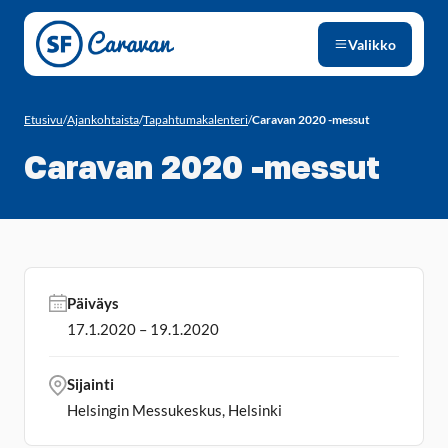
Siirry sivun sisältöön
Valikko
Etusivu
/
Ajankohtaista
/
Tapahtumakalenteri
/
Caravan 2020 -messut
Caravan 2020 -messut
Päiväys
17.1.2020 – 19.1.2020
Sijainti
Helsingin Messukeskus, Helsinki