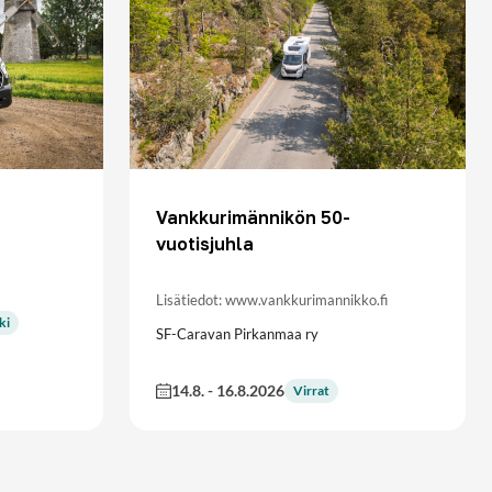
Vankkurimännikön 50-
vuotisjuhla
Lisätiedot: www.vankkurimannikko.fi
ki
SF-Caravan Pirkanmaa ry
14.8.
-
16.8.2026
Virrat