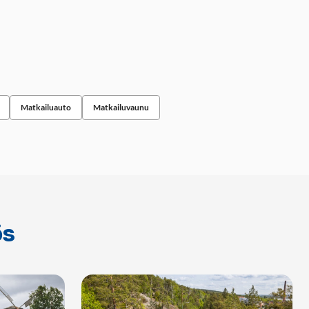
Matkailuauto
Matkailuvaunu
ös