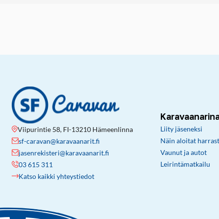
Karavaanarin
Liity jäseneksi
Viipurintie 58, FI-13210 Hämeenlinna
Näin aloitat harras
sf-caravan@karavaanarit.fi
Vaunut ja autot
jasenrekisteri@karavaanarit.fi
Leirintämatkailu
03 615 311
Katso kaikki yhteystiedot