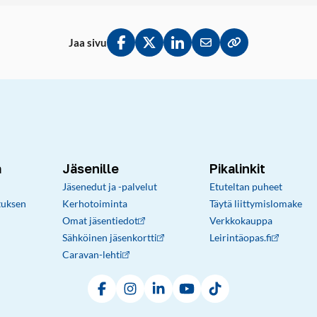
Jaa sivu
Jaa Facebookissa
Jaa Twitterissä
Jaa LinkedInissä
Jaa sähköpostitse
Kopioi linkki lei
a
Jäsenille
Pikalinkit
Jäsenedut ja -palvelut
Etuteltan puheet
tuksen
Kerhotoiminta
Täytä liittymislomake
Omat jäsentiedot
Verkkokauppa
Sähköinen jäsenkortti
Leirintäopas.fi
Caravan-lehti
Facebook
Instagram
LinkedIn
YouTube
TikTok