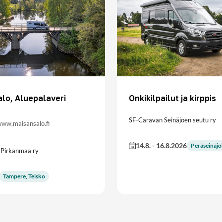
lo, Aluepalaveri
Onkikilpailut ja kirppis
SF-Caravan Seinäjoen seutu ry
 www.maisansalo.fi
14.8.
-
16.8.2026
Peräseinäjo
 Pirkanmaa ry
Tampere, Teisko