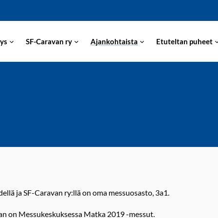
ys
SF-Caravan ry
Ajankohtaista
Etuteltan puheet
ellä ja SF-Caravan ry:llä on oma messuosasto, 3a1.
an on Messukeskuksessa Matka 2019 -messut.