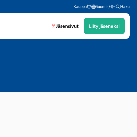
Kauppa
Suomi (FI)
Haku
Jäsensivut
Liity jäseneksi