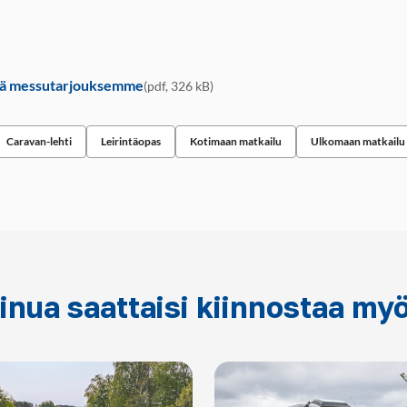
tä messutarjouksemme
(pdf, 326 kB)
Caravan-lehti
Leirintäopas
Kotimaan matkailu
Ulkomaan matkailu
inua saattaisi kiinnostaa my