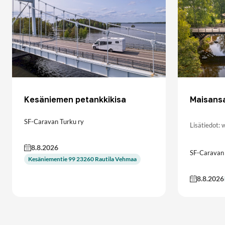
Kesäniemen petankkikisa
Maisansa
SF-Caravan Turku ry
Lisätiedot:
8.8.2026
SF-Caravan
Kesäniementie 99 23260 Rautila Vehmaa
8.8.2026