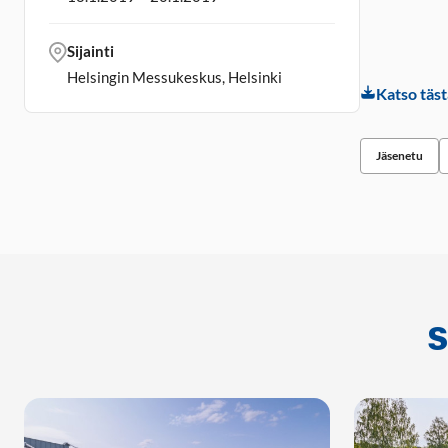
Sijainti
Helsingin Messukeskus, Helsinki
Katso täs
Jäsenetu
S