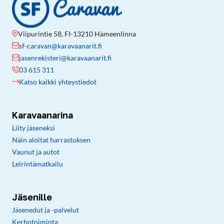
Viipurintie 58, FI-13210 Hämeenlinna
sf-caravan@karavaanarit.fi
jasenrekisteri@karavaanarit.fi
03 615 311
Katso kaikki yhteystiedot
Karavaanarina
Liity jäseneksi
Näin aloitat harrastuksen
Vaunut ja autot
Leirintämatkailu
Jäsenille
Jäsenedut ja -palvelut
Kerhotoiminta