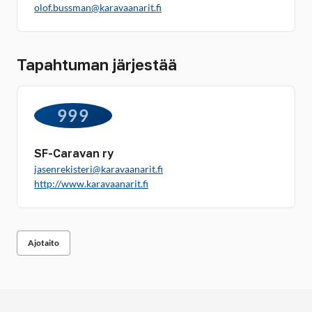
olof.bussman@karavaanarit.fi
Tapahtuman järjestää
999
SF-Caravan ry
jasenrekisteri@karavaanarit.fi
http://www.karavaanarit.fi
Ajotaito