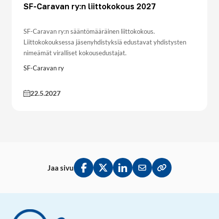
SF-Caravan ry:n liittokokous 2027
SF-Caravan ry:n sääntömääräinen liittokokous.
Liittokokouksessa jäsenyhdistyksiä edustavat yhdistysten
nimeämät viralliset kokousedustajat.
SF-Caravan ry
22.5.2027
Jaa sivu
Jaa Facebookissa
Jaa Twitterissä
Jaa LinkedInissä
Jaa sähköpostitse
Kopioi linkki lei