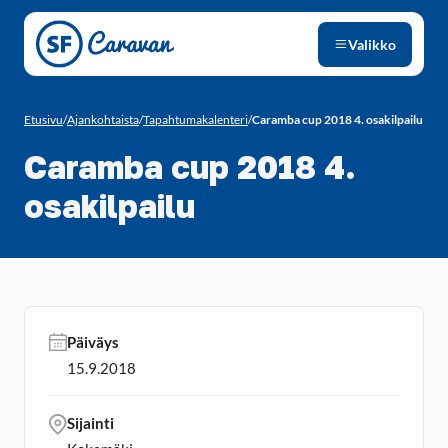
Siirry sivun sisältöön
Valikko
Etusivu
/
Ajankohtaista
/
Tapahtumakalenteri
/
Caramba cup 2018 4. osakilpailu
Caramba cup 2018 4.
osakilpailu
Päiväys
15.9.2018
Sijainti