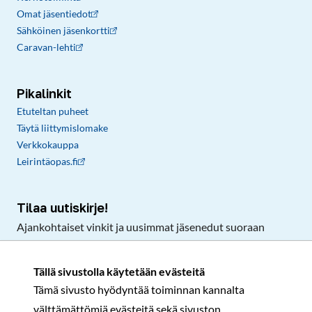
Omat jäsentiedot
Sähköinen jäsenkortti
Caravan-lehti
Pikalinkit
Etuteltan puheet
Täytä liittymislomake
Verkkokauppa
Leirintäopas.fi
Tilaa uutiskirje!
Ajankohtaiset vinkit ja uusimmat jäsenedut suoraan
sähköpostiisi.
Tällä sivustolla käytetään evästeitä
Tämä sivusto hyödyntää toiminnan kannalta
Tilaa
välttämättömiä evästeitä sekä sivuston