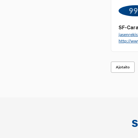
9
SF-Cara
jasenrekis
http://ww
Ajotaito
S