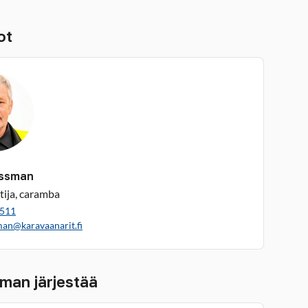
ot
ussman
tija, caramba
1511
man@karavaanarit.fi
man järjestää