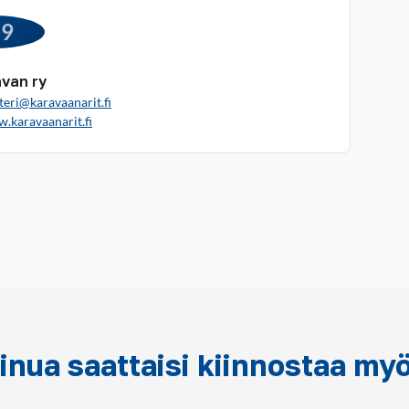
99
van ry
teri@karavaanarit.fi
w.karavaanarit.fi
inua saattaisi kiinnostaa my