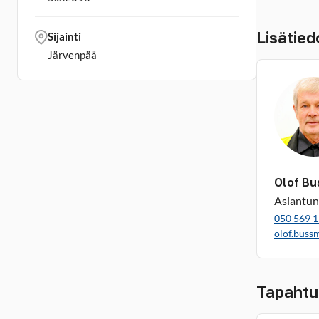
Lisätied
Sijainti
Järvenpää
Olof B
Asiantun
050 569 
olof.buss
Tapahtu