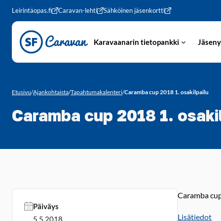
Siirry sivun sisältöön
Leirintäopas.fi
Caravan-lehti
Sähköinen jäsenkortti
Karavaanarin tietopankki
Jäseny
Etusivu
/
Ajankohtaista
/
Tapahtumakalenteri
/
Caramba cup 2018 1. osakilpailu
Caramba cup 2018 1. osaki
Caramba cupi
Päiväys
Lisätiedot
5.5.2018