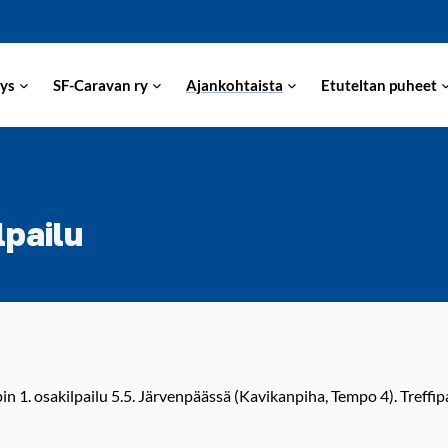
ys
SF-Caravan ry
Ajankohtaista
Etuteltan puheet
lpailu
n 1. osakilpailu 5.5. Järvenpäässä (Kavikanpiha, Tempo 4). Treffi