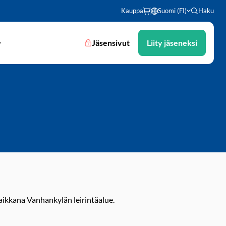
Kauppa
Suomi (FI)
Haku
Jäsensivut
Liity jäseneksi
paikkana Vanhankylän leirintäalue.