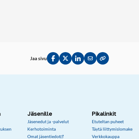
Jaa sivu
Jaa Facebookissa
Jaa Twitterissä
Jaa LinkedInissä
Jaa sähköpostitse
Kopioi linkki lei
a
Jäsenille
Pikalinkit
Jäsenedut ja -palvelut
Etuteltan puheet
tuksen
Kerhotoiminta
Täytä liittymislomake
Omat jäsentiedot
Verkkokauppa