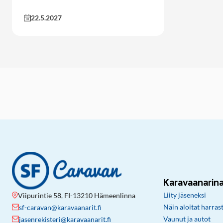
22.5.2027
Karavaanarin
Liity jäseneksi
Viipurintie 58, FI-13210 Hämeenlinna
Näin aloitat harras
sf-caravan@karavaanarit.fi
Vaunut ja autot
jasenrekisteri@karavaanarit.fi