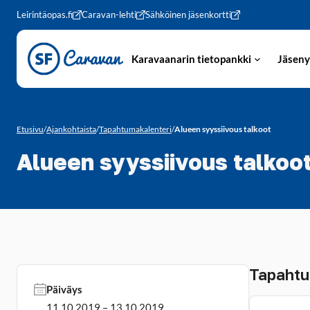
Siirry sivun sisältöön
Leirintäopas.fi
Caravan-lehti
Sähköinen jäsenkortti
Karavaanarin tietopankki
Jäseny
Etusivu
/
Ajankohtaista
/
Tapahtumakalenteri
/
Alueen syyssiivous talkoot
Alueen syyssiivous talkoo
Tapahtu
Päiväys
11.10.2019 – 13.10.2019