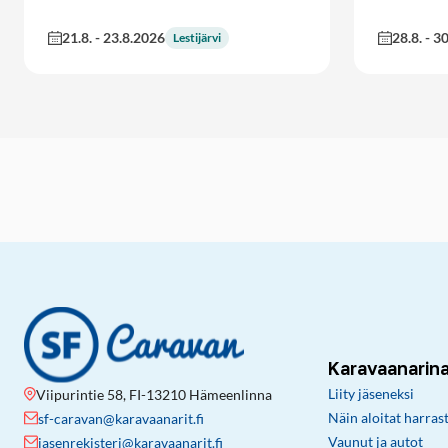
21.8.
-
23.8.2026
28.8.
-
30
Lestijärvi
Karavaanarin
Liity jäseneksi
Viipurintie 58, FI-13210 Hämeenlinna
Näin aloitat harras
sf-caravan@karavaanarit.fi
Vaunut ja autot
jasenrekisteri@karavaanarit.fi