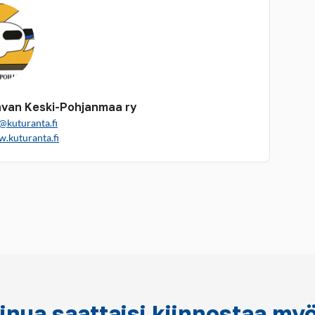
van Keski-Pohjanmaa ry
@kuturanta.fi
w.kuturanta.fi
inua saattaisi kiinnostaa my