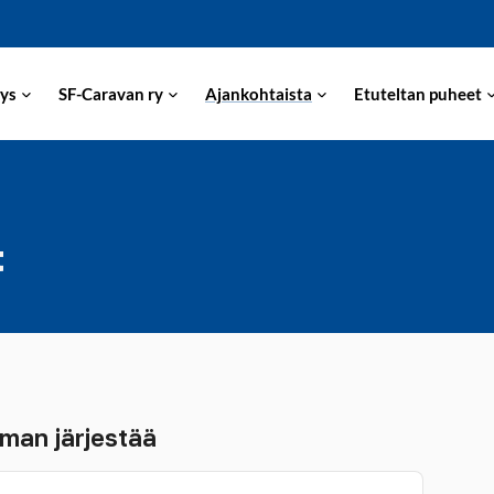
ys
SF-Caravan ry
Ajankohtaista
Etuteltan puheet
t
man järjestää