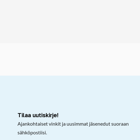
kepöydälle
Tilaa uutiskirje!
Ajankohtaiset vinkit ja uusimmat jäsenedut suoraan
sähköpostiisi.