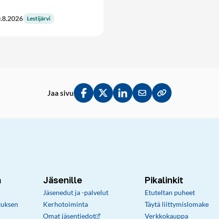
.8.2026
Lestijärvi
Jaa sivu
Jaa Facebookissa
Jaa Twitterissä
Jaa LinkedInissä
Jaa sähköpostitse
Kopioi linkki lei
a
Jäsenille
Pikalinkit
Jäsenedut ja -palvelut
Etuteltan puheet
tuksen
Kerhotoiminta
Täytä liittymislomake
Omat jäsentiedot
Verkkokauppa