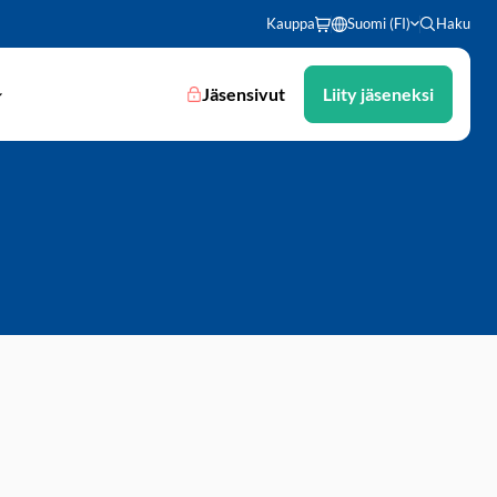
Kauppa
Suomi (FI)
Haku
Jäsensivut
Liity jäseneksi