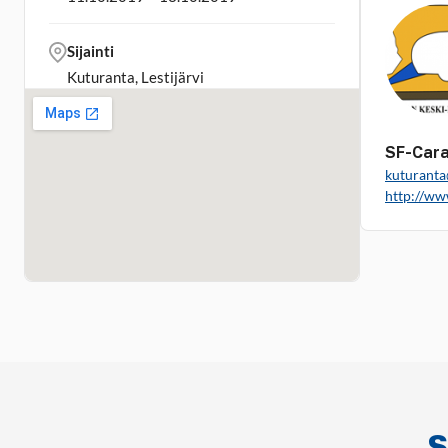
Sijainti
Kuturanta, Lestijärvi
SF-Cara
kuturanta
http://ww
S