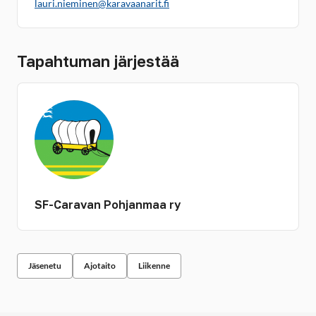
lauri.nieminen@karavaanarit.fi
Tapahtuman järjestää
SF-Caravan Pohjanmaa ry
Jäsenetu
Ajotaito
Liikenne