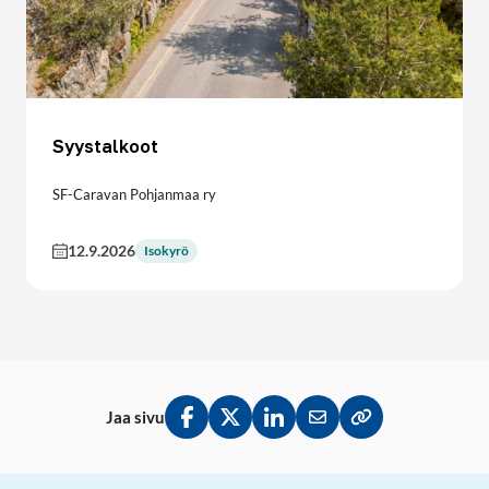
Syystalkoot
SF-Caravan Pohjanmaa ry
12.9.2026
Isokyrö
Jaa sivu
Jaa Facebookissa
Jaa Twitterissä
Jaa LinkedInissä
Jaa sähköpostitse
Kopioi linkki lei