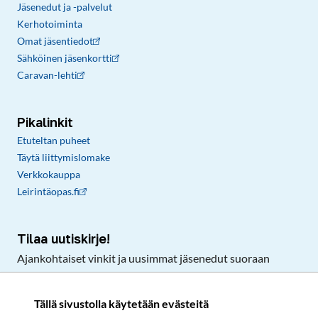
Jäsenedut ja -palvelut
Kerhotoiminta
Omat jäsentiedot
Sähköinen jäsenkortti
Caravan-lehti
Pikalinkit
Etuteltan puheet
Täytä liittymislomake
Verkkokauppa
Leirintäopas.fi
Tilaa uutiskirje!
Ajankohtaiset vinkit ja uusimmat jäsenedut suoraan
sähköpostiisi.
Tällä sivustolla käytetään evästeitä