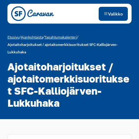
Siirry sivun sisältöön
Valikko
Etusivu
/
Ajankohtaista
/
Tapahtumakalenteri
/
Ajotaitoharjoitukset / ajotaitomerkkisuoritukset SFC-Kalliojärven-
Lukkuhaka
Ajotaitoharjoitukset /
ajotaitomerkkisuoritukse
t SFC-Kalliojärven-
Lukkuhaka