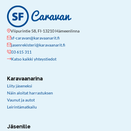
Viipurintie 58, FI-13210 Hämeenlinna
sf-caravan@karavaanarit.fi
jasenrekisteri@karavaanarit.fi
03 615 311
Katso kaikki yhteystiedot
Karavaanarina
Liity jäseneksi
Näin aloitat harrastuksen
Vaunut ja autot
Leirintämatkailu
Jäsenille