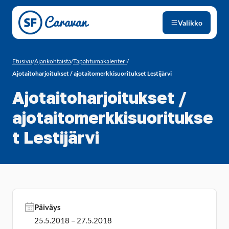
Siirry sivun sisältöön
Valikko
Etusivu
/
Ajankohtaista
/
Tapahtumakalenteri
/
Ajotaitoharjoitukset / ajotaitomerkkisuoritukset Lestijärvi
Ajotaitoharjoitukset /
ajotaitomerkkisuoritukse
t Lestijärvi
Päiväys
25.5.2018 – 27.5.2018