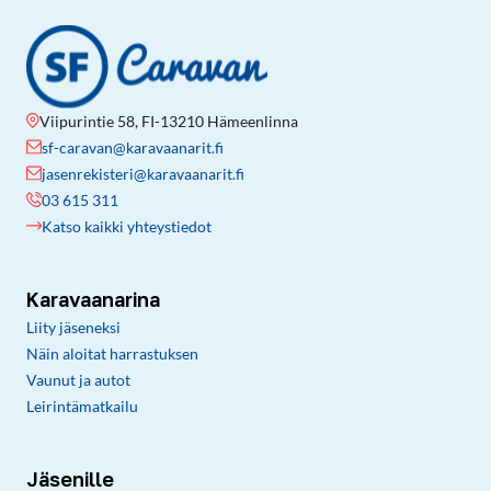
Viipurintie 58, FI-13210 Hämeenlinna
sf-caravan@karavaanarit.fi
jasenrekisteri@karavaanarit.fi
03 615 311
Katso kaikki yhteystiedot
Karavaanarina
Liity jäseneksi
Näin aloitat harrastuksen
Vaunut ja autot
Leirintämatkailu
Jäsenille