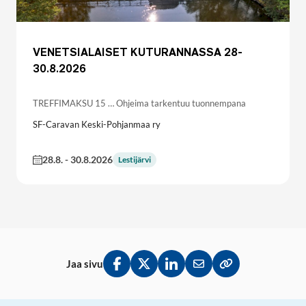
VENETSIALAISET KUTURANNASSA 28-
30.8.2026
TREFFIMAKSU 15 … Ohjeima tarkentuu tuonnempana
SF-Caravan Keski-Pohjanmaa ry
28.8.
-
30.8.2026
Lestijärvi
Jaa sivu
Jaa Facebookissa
Jaa Twitterissä
Jaa LinkedInissä
Jaa sähköpostitse
Kopioi linkki lei