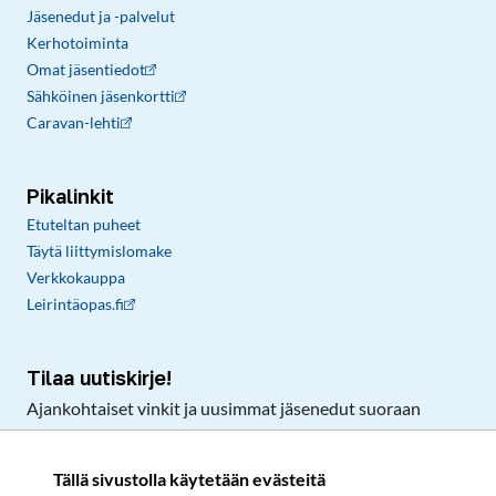
Jäsenedut ja -palvelut
Kerhotoiminta
Omat jäsentiedot
Sähköinen jäsenkortti
Caravan-lehti
Pikalinkit
Etuteltan puheet
Täytä liittymislomake
Verkkokauppa
Leirintäopas.fi
Tilaa uutiskirje!
Ajankohtaiset vinkit ja uusimmat jäsenedut suoraan
sähköpostiisi.
Tällä sivustolla käytetään evästeitä