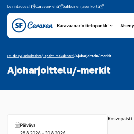
Siirry sivun sisältöön
Leirintäopas.fi
Caravan-lehti
Sähköinen jäsenkortti
Karavaanarin tietopankki
Jäseny
Etusivu
/
Ajankohtaista
/
Tapahtumakalenteri
/
Ajoharjoittelu/-merkit
Ajoharjoittelu/-merkit
Rosvopaisti
Päiväys
28.8.2026 – 30.8.2026