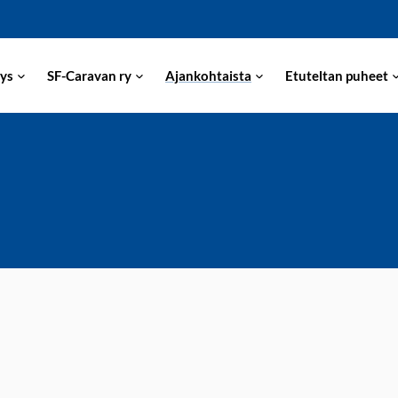
ys
SF-Caravan ry
Ajankohtaista
Etuteltan puheet