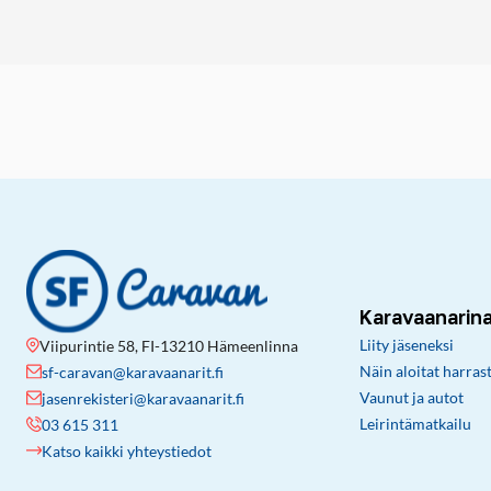
Karavaanarin
Liity jäseneksi
Viipurintie 58, FI-13210 Hämeenlinna
Näin aloitat harras
sf-caravan@karavaanarit.fi
Vaunut ja autot
jasenrekisteri@karavaanarit.fi
Leirintämatkailu
03 615 311
Katso kaikki yhteystiedot