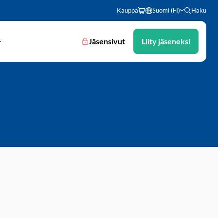
Kauppa
Suomi (FI)
Haku
Jäsensivut
Liity jäseneksi