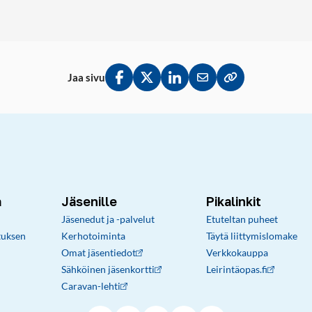
Jaa sivu
Jaa Facebookissa
Jaa Twitterissä
Jaa LinkedInissä
Jaa sähköpostitse
Kopioi linkki lei
a
Jäsenille
Pikalinkit
Jäsenedut ja -palvelut
Etuteltan puheet
tuksen
Kerhotoiminta
Täytä liittymislomake
Omat jäsentiedot
Verkkokauppa
Sähköinen jäsenkortti
Leirintäopas.fi
Caravan-lehti