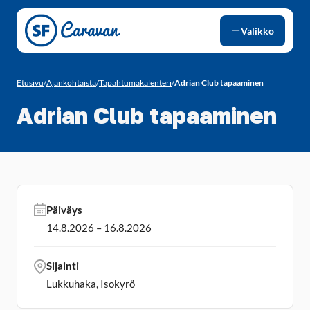
Siirry sivun sisältöön
Valikko
Etusivu
/
Ajankohtaista
/
Tapahtumakalenteri
/
Adrian Club tapaaminen
Adrian Club tapaaminen
Päiväys
14.8.2026 – 16.8.2026
Sijainti
Lukkuhaka, Isokyrö