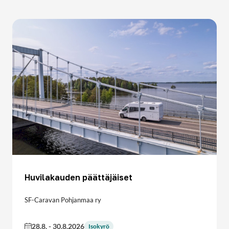
Huvilakauden päättäjäiset
SF-Caravan Pohjanmaa ry
28.8.
-
30.8.2026
Isokyrö