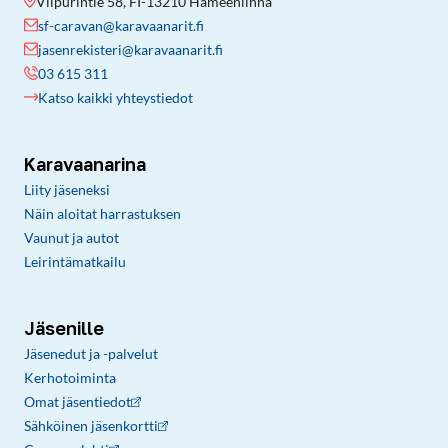
Viipurintie 58, FI-13210 Hämeenlinna
sf-caravan@karavaanarit.fi
jasenrekisteri@karavaanarit.fi
03 615 311
Katso kaikki yhteystiedot
Karavaanarina
Liity jäseneksi
Näin aloitat harrastuksen
Vaunut ja autot
Leirintämatkailu
Jäsenille
Jäsenedut ja -palvelut
Kerhotoiminta
Omat jäsentiedot
Sähköinen jäsenkortti