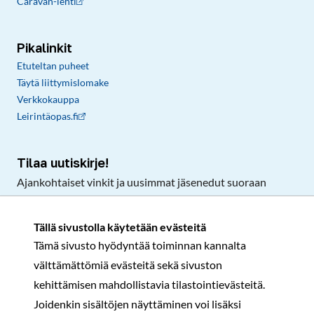
Caravan-lehti
Pikalinkit
Etuteltan puheet
Täytä liittymislomake
Verkkokauppa
Leirintäopas.fi
Tilaa uutiskirje!
Ajankohtaiset vinkit ja uusimmat jäsenedut suoraan
sähköpostiisi.
Tällä sivustolla käytetään evästeitä
Tämä sivusto hyödyntää toiminnan kannalta
Tilaa
välttämättömiä evästeitä sekä sivuston
Facebook
Instagram
LinkedIn
YouTube
TikTok
kehittämisen mahdollistavia tilastointievästeitä.
Joidenkin sisältöjen näyttäminen voi lisäksi