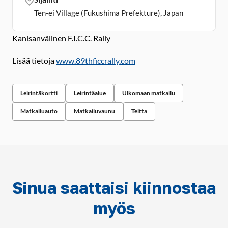
Ten-ei Village (Fukushima Prefekture), Japan
Kanisanvälinen F.I.C.C. Rally
Lisää tietoja
www.89thficcrally.com
Leirintäkortti
Leirintäalue
Ulkomaan matkailu
Matkailuauto
Matkailuvaunu
Teltta
Sinua saattaisi kiinnostaa
myös