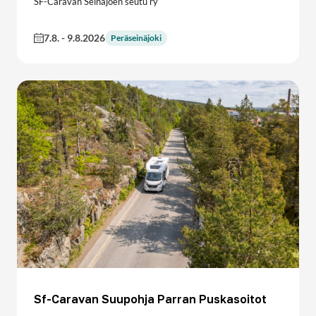
SF-Caravan Seinäjoen seutu ry
7.8.
-
9.8.2026
Peräseinäjoki
Sf-Caravan Suupohja Parran Puskasoitot