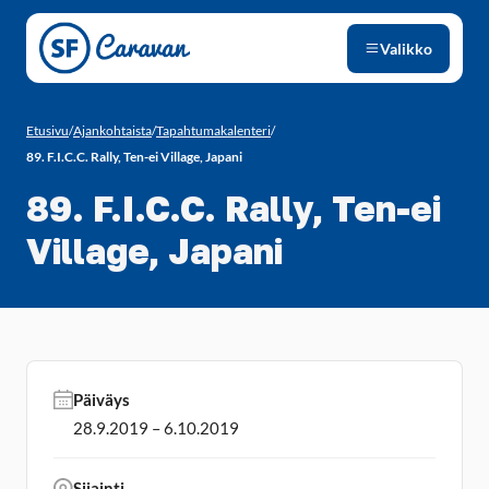
Siirry sivun sisältöön
Valikko
Etusivu
/
Ajankohtaista
/
Tapahtumakalenteri
/
89. F.I.C.C. Rally, Ten-ei Village, Japani
89. F.I.C.C. Rally, Ten-ei
Village, Japani
Päiväys
28.9.2019 – 6.10.2019
Sijainti