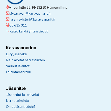
Viipurintie 58, FI-13210 Hämeenlinna
sf-caravan@karavaanarit.fi
jasenrekisteri@karavaanarit.fi
03 615 311
Katso kaikki yhteystiedot
Karavaanarina
Liity jäseneksi
Näin aloitat harrastuksen
Vaunut ja autot
Leirintämatkailu
Jäsenille
Jäsenedut ja -palvelut
Kerhotoiminta
Omat jäsentiedot