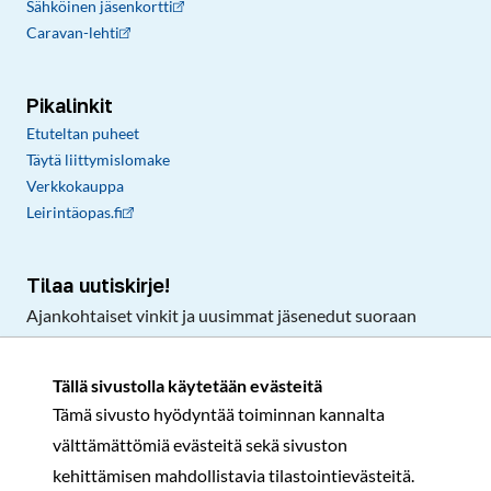
Sähköinen jäsenkortti
Caravan-lehti
Pikalinkit
Etuteltan puheet
Täytä liittymislomake
Verkkokauppa
Leirintäopas.fi
Tilaa uutiskirje!
Ajankohtaiset vinkit ja uusimmat jäsenedut suoraan
sähköpostiisi.
Tällä sivustolla käytetään evästeitä
Tämä sivusto hyödyntää toiminnan kannalta
Tilaa
välttämättömiä evästeitä sekä sivuston
Facebook
Instagram
LinkedIn
YouTube
TikTok
kehittämisen mahdollistavia tilastointievästeitä.