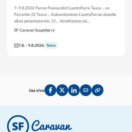
7.-9.8.2026 Parran Puskasoitot LuontoParra Teuva … os.
Parrantie 32 Teuva … Kokoontuminen LuontoParran alueelle
alkaa perjantaina klo. 12 … Ilmoittautua voi…
SF-Caravan Suupohja ry
7.8.
-
9.8.2026
Teuva
Jaa sivu
Jaa Facebookissa
Jaa Twitterissä
Jaa LinkedInissä
Jaa sähköpostitse
Kopioi linkki lei