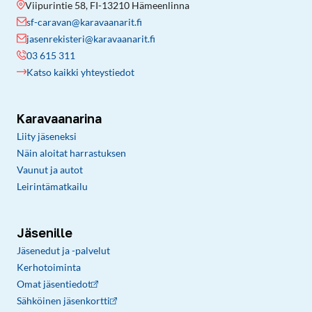
Viipurintie 58, FI-13210 Hämeenlinna
sf-caravan@karavaanarit.fi
jasenrekisteri@karavaanarit.fi
03 615 311
Katso kaikki yhteystiedot
Karavaanarina
Liity jäseneksi
Näin aloitat harrastuksen
Vaunut ja autot
Leirintämatkailu
Jäsenille
Jäsenedut ja -palvelut
Kerhotoiminta
Omat jäsentiedot
Sähköinen jäsenkortti