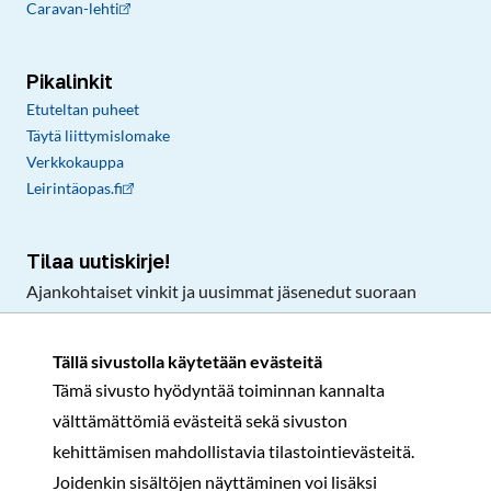
Caravan-lehti
Pikalinkit
Etuteltan puheet
Täytä liittymislomake
Verkkokauppa
Leirintäopas.fi
Tilaa uutiskirje!
Ajankohtaiset vinkit ja uusimmat jäsenedut suoraan
sähköpostiisi.
Tällä sivustolla käytetään evästeitä
Tämä sivusto hyödyntää toiminnan kannalta
Tilaa
välttämättömiä evästeitä sekä sivuston
Facebook
Instagram
LinkedIn
YouTube
TikTok
kehittämisen mahdollistavia tilastointievästeitä.
Joidenkin sisältöjen näyttäminen voi lisäksi