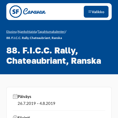
Siirry sivun sisältöön
Valikko
Etusivu
/
Ajankohtaista
/
Tapahtumakalenteri
/
88. F.I.C.C. Rally, Chateaubriant, Ranska
88. F.I.C.C. Rally,
Chateaubriant, Ranska
Päiväys
26.7.2019 – 4.8.2019
Sijainti