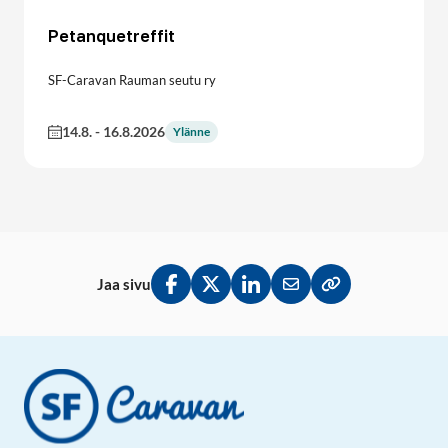
Petanquetreffit
SF-Caravan Rauman seutu ry
14.8.
-
16.8.2026
Ylänne
Jaa sivu
Jaa Facebookissa
Jaa Twitterissä
Jaa LinkedInissä
Jaa sähköpostitse
Kopioi linkki lei