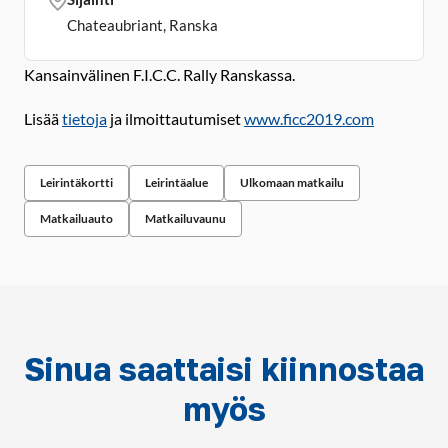
Chateaubriant, Ranska
Kansainvälinen F.I.C.C. Rally Ranskassa.
Lisää
tietoja
ja ilmoittautumiset
www.ficc2019.com
Leirintäkortti
Leirintäalue
Ulkomaan matkailu
Matkailuauto
Matkailuvaunu
Sinua saattaisi kiinnostaa
myös