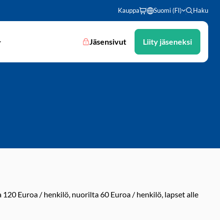
Kauppa
Suomi (FI)
Haku
Jäsensivut
Liity jäseneksi
0 Euroa / henkilö, nuorilta 60 Euroa / henkilö, lapset alle