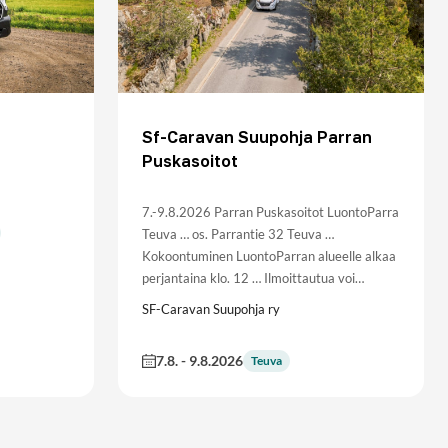
Sf-Caravan Suupohja Parran
Puskasoitot
7.-9.8.2026 Parran Puskasoitot LuontoParra
Teuva … os. Parrantie 32 Teuva …
Kokoontuminen LuontoParran alueelle alkaa
perjantaina klo. 12 … Ilmoittautua voi…
SF-Caravan Suupohja ry
7.8.
-
9.8.2026
Teuva