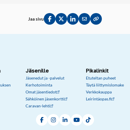
Jaa sivu
Jaa Facebookissa
Jaa Twitterissä
Jaa LinkedInissä
Jaa sähköpostitse
Kopioi linkki lei
a
Jäsenille
Pikalinkit
Jäsenedut ja -palvelut
Etuteltan puheet
tuksen
Kerhotoiminta
Täytä liittymislomake
Omat jäsentiedot
Verkkokauppa
Sähköinen jäsenkortti
Leirintäopas.fi
Caravan-lehti
Facebook
Instagram
LinkedIn
YouTube
TikTok