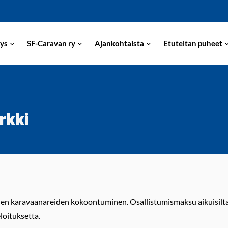
ys
SF-Caravan ry
Ajankohtaista
Etuteltan puheet
rkki
en karavaanareiden kokoontuminen. Osallistumismaksu aikuisilta 12
loituksetta.