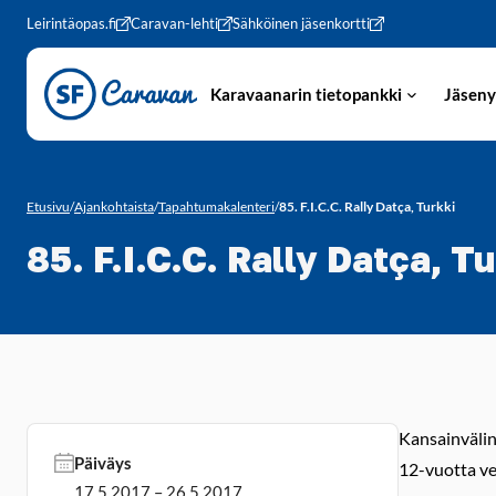
Siirry sivun sisältöön
Leirintäopas.fi
Caravan-lehti
Sähköinen jäsenkortti
Karavaanarin tietopankki
Jäseny
Etusivu
/
Ajankohtaista
/
Tapahtumakalenteri
/
85. F.I.C.C. Rally Datça, Turkki
85. F.I.C.C. Rally Datça, Tu
Kansainvälin
Päiväys
12-vuotta ve
17.5.2017 – 26.5.2017