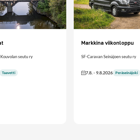
at
Markkina viikonloppu
Kouvolan seutu ry
SF-Caravan Seinäjoen seutu ry
7.8.
-
9.8.2026
Taavetti
Peräseinäjoki