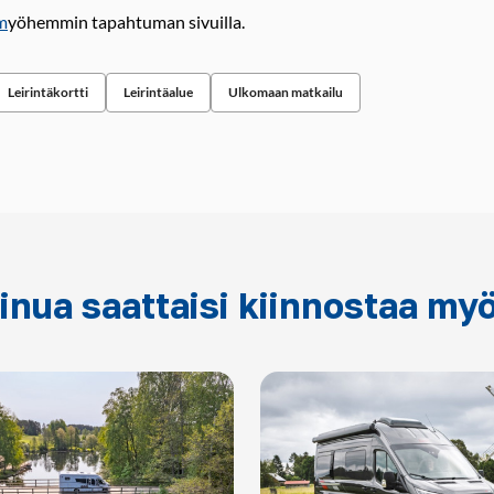
m
yöhemmin tapahtuman sivuilla.
Leirintäkortti
Leirintäalue
Ulkomaan matkailu
inua saattaisi kiinnostaa my