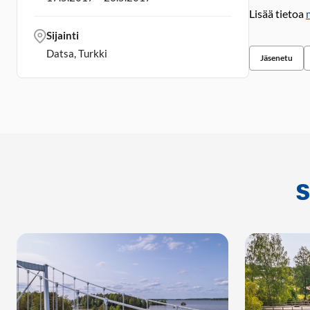
Lisää tietoa
Sijainti
Datsa, Turkki
Jäsenetu
S