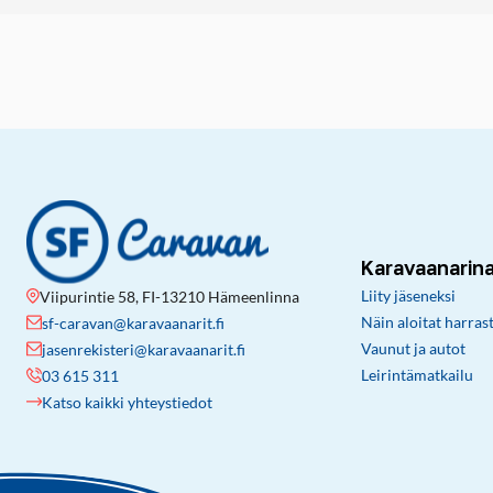
Karavaanarin
Liity jäseneksi
Viipurintie 58, FI-13210 Hämeenlinna
Näin aloitat harras
sf-caravan@karavaanarit.fi
Vaunut ja autot
jasenrekisteri@karavaanarit.fi
Leirintämatkailu
03 615 311
Katso kaikki yhteystiedot