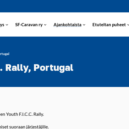
ys
SF-Caravan ry
Ajankohtaista
Etuteltan puheet
rtugal
 Rally, Portugal
n Youth F.I.C.C. Rally.
set suoraan järjestäjille.