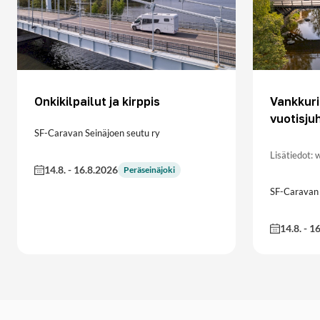
Onkikilpailut ja kirppis
Vankkur
vuotisju
SF-Caravan Seinäjoen seutu ry
Lisätiedot:
14.8.
-
16.8.2026
Peräseinäjoki
SF-Caravan
14.8.
-
16