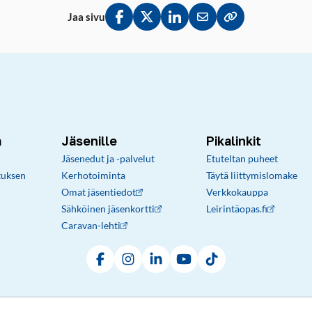
Jaa sivu
Jaa Facebookissa
Jaa Twitterissä
Jaa LinkedInissä
Jaa sähköpostitse
Kopioi linkki lei
a
Jäsenille
Pikalinkit
Jäsenedut ja -palvelut
Etuteltan puheet
tuksen
Kerhotoiminta
Täytä liittymislomake
Omat jäsentiedot
Verkkokauppa
Sähköinen jäsenkortti
Leirintäopas.fi
Caravan-lehti
Facebook
Instagram
LinkedIn
YouTube
TikTok
Rekisteri- ja tietosuojaseloste
Sopimusehdot