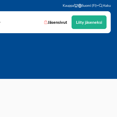
Kauppa
Suomi (FI)
Haku
Jäsensivut
Liity jäseneksi