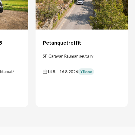
6
Petanquetreffit
SF-Caravan Rauman seutu ry
ahtumat/
14.8.
-
16.8.2026
Ylänne