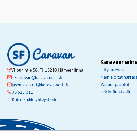
Karavaanarin
Liity jäseneksi
Viipurintie 58, FI-13210 Hämeenlinna
Näin aloitat harras
sf-caravan@karavaanarit.fi
Vaunut ja autot
jasenrekisteri@karavaanarit.fi
Leirintämatkailu
03 615 311
Katso kaikki yhteystiedot