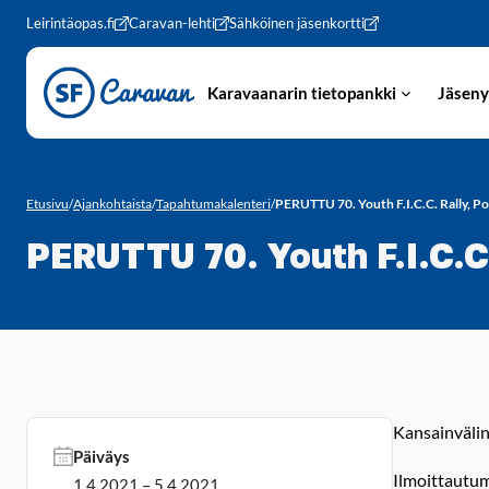
Siirry sivun sisältöön
Leirintäopas.fi
Caravan-lehti
Sähköinen jäsenkortti
Karavaanarin tietopankki
Jäseny
Etusivu
/
Ajankohtaista
/
Tapahtumakalenteri
/
PERUTTU 70. Youth F.I.C.C. Rally, Po
PERUTTU 70. Youth F.I.C.C.
Kansainväline
Päiväys
Ilmoittautumi
1.4.2021 – 5.4.2021