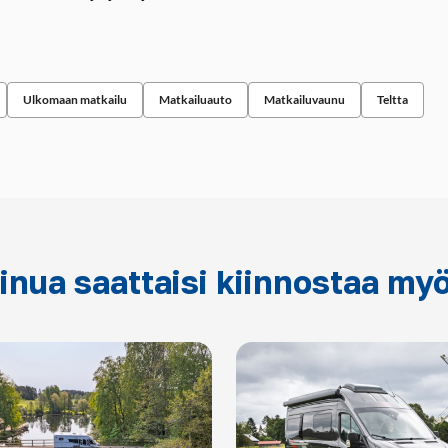
Ulkomaan matkailu
Matkailuauto
Matkailuvaunu
Teltta
inua saattaisi kiinnostaa my