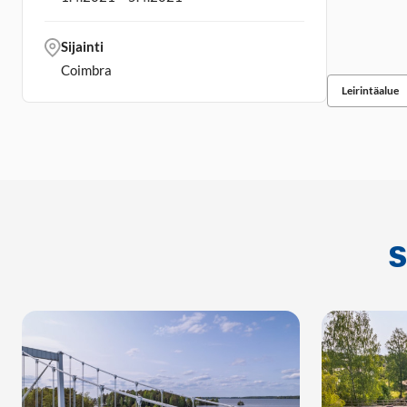
Sijainti
Coimbra
Leirintäalue
S