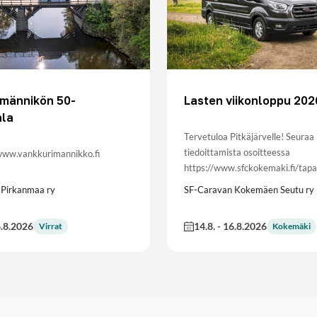
imännikön 50-
Lasten viikonloppu 202
hla
Tervetuloa Pitkäjärvelle! Seuraa
tiedoittamista osoitteessa
 www.vankkurimannikko.fi
https://www.sfckokemaki.fi/tap
 Pirkanmaa ry
SF-Caravan Kokemäen Seutu ry
.8.2026
14.8.
-
16.8.2026
Virrat
Kokemäki