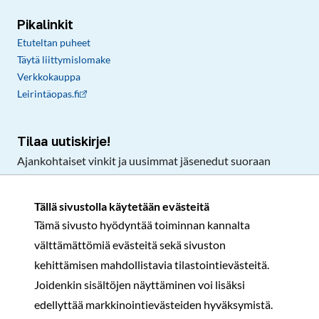
Pikalinkit
Etuteltan puheet
Täytä liittymislomake
Verkkokauppa
Leirintäopas.fi
Tilaa uutiskirje!
Ajankohtaiset vinkit ja uusimmat jäsenedut suoraan
sähköpostiisi.
Tällä sivustolla käytetään evästeitä
Tämä sivusto hyödyntää toiminnan kannalta
Tilaa
välttämättömiä evästeitä sekä sivuston
Facebook
Instagram
LinkedIn
YouTube
TikTok
kehittämisen mahdollistavia tilastointievästeitä.
Joidenkin sisältöjen näyttäminen voi lisäksi
edellyttää markkinointievästeiden hyväksymistä.
Rekisteri- ja tietosuojaseloste
Sopimusehdot