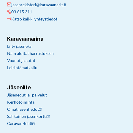
jasenrekisteri@karavaanarit.fi
03 615 311
Katso kaikki yhteystiedot
Karavaanarina
Liity jäseneksi
Näin aloitat harrastuksen
Vaunut ja autot
Leirintämatkailu
Jäsenille
Jäsenedut ja -palvelut
Kerhotoiminta
Omat jäsentiedot
Sähköinen jäsenkortti
Caravan-lehti