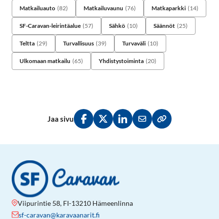
Matkailuauto
(82)
Matkailuvaunu
(76)
Matkaparkki
(14)
SF-Caravan-leirintäalue
(57)
Sähkö
(10)
Säännöt
(25)
Teltta
(29)
Turvallisuus
(39)
Turvaväli
(10)
Ulkomaan matkailu
(65)
Yhdistystoiminta
(20)
Jaa sivu
Jaa Facebookissa
Jaa Twitterissä
Jaa LinkedInissä
Jaa sähköpostitse
Kopioi linkki lei
Viipurintie 58, FI-13210 Hämeenlinna
sf-caravan@karavaanarit.fi