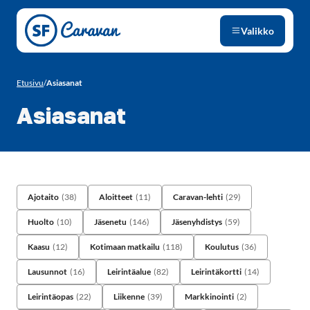
Siirry sivun sisältöön
Valikko
Etusivu
/
Asiasanat
Asiasanat
Ajotaito
(38)
Aloitteet
(11)
Caravan-lehti
(29)
Huolto
(10)
Jäsenetu
(146)
Jäsenyhdistys
(59)
Kaasu
(12)
Kotimaan matkailu
(118)
Koulutus
(36)
Lausunnot
(16)
Leirintäalue
(82)
Leirintäkortti
(14)
Leirintäopas
(22)
Liikenne
(39)
Markkinointi
(2)