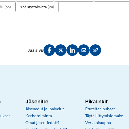
lu
(65)
Yhdistystoiminta
(20)
Jaa sivu
Jaa Facebookissa
Jaa Twitterissä
Jaa LinkedInissä
Jaa sähköpostitse
Kopioi linkki lei
a
Jäsenille
Pikalinkit
Jäsenedut ja -palvelut
Etuteltan puheet
tuksen
Kerhotoiminta
Täytä liittymislomake
Omat jäsentiedot
Verkkokauppa