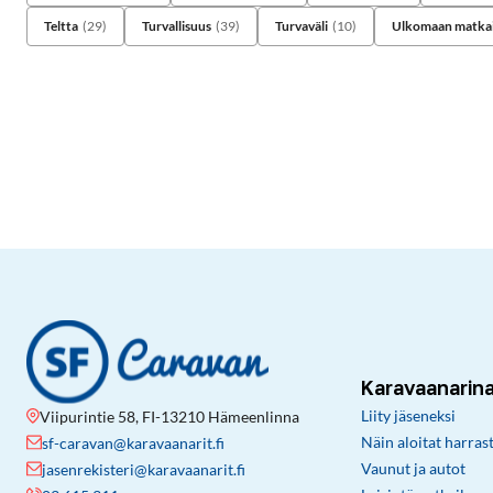
Teltta
(29)
Turvallisuus
(39)
Turvaväli
(10)
Ulkomaan matkai
Karavaanarin
Liity jäseneksi
Viipurintie 58, FI-13210 Hämeenlinna
Näin aloitat harras
sf-caravan@karavaanarit.fi
Vaunut ja autot
jasenrekisteri@karavaanarit.fi