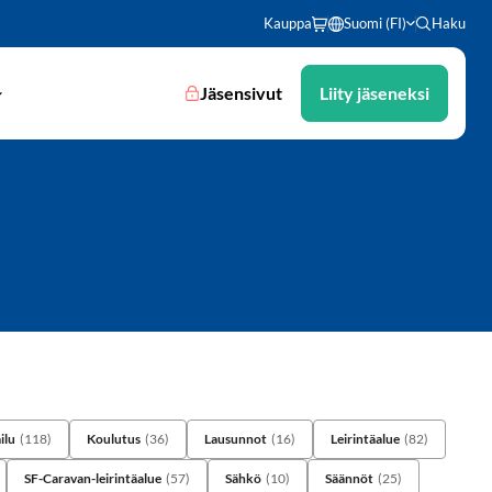
Kauppa
Suomi (FI)
Haku
Jäsensivut
Liity jäseneksi
ilu
(118)
Koulutus
(36)
Lausunnot
(16)
Leirintäalue
(82)
SF-Caravan-leirintäalue
(57)
Sähkö
(10)
Säännöt
(25)