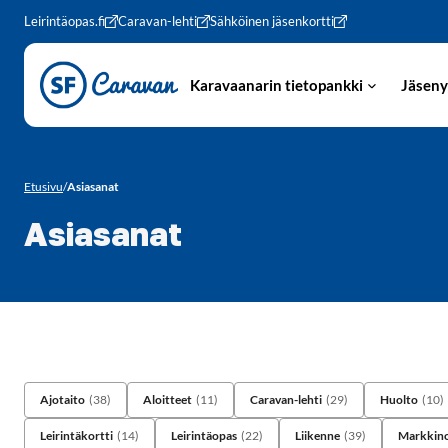
Siirry sivun sisältöön
Leirintäopas.fi
Caravan-lehti
Sähköinen jäsenkortti
Karavaanarin tietopankki
Jäseny
Etusivu
/
Asiasanat
Asiasanat
Ajotaito
(38)
Aloitteet
(11)
Caravan-lehti
(29)
Huolto
(10)
Leirintäkortti
(14)
Leirintäopas
(22)
Liikenne
(39)
Markkino