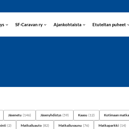
ys
SF-Caravan ry
Ajankohtaista
Etuteltan puheet
Jäsenetu
(146)
Jäsenyhdistys
(59)
Kaasu
(12)
Kotimaan matka
inti
(2)
Matkailuauto
(82)
Matkailuvaunu
(76)
Matkaparkki
(14)