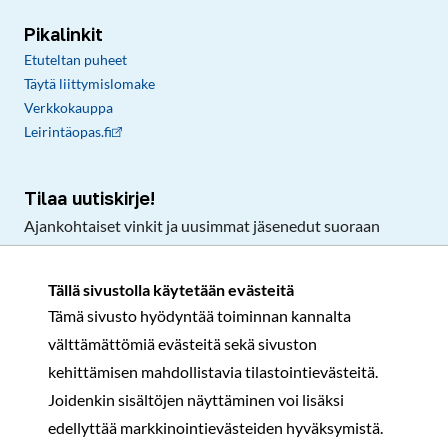
Pikalinkit
Etuteltan puheet
Täytä liittymislomake
Verkkokauppa
Leirintäopas.fi
Tilaa uutiskirje!
Ajankohtaiset vinkit ja uusimmat jäsenedut suoraan
sähköpostiisi.
Tällä sivustolla käytetään evästeitä
Tämä sivusto hyödyntää toiminnan kannalta
Tilaa
välttämättömiä evästeitä sekä sivuston
Facebook
Instagram
LinkedIn
YouTube
TikTok
kehittämisen mahdollistavia tilastointievästeitä.
Joidenkin sisältöjen näyttäminen voi lisäksi
edellyttää markkinointievästeiden hyväksymistä.
Rekisteri- ja tietosuojaseloste
Sopimusehdot