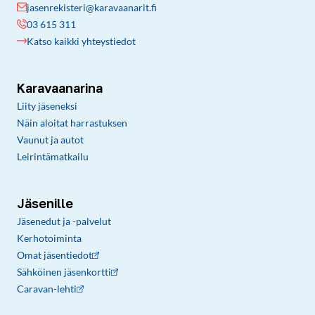
jasenrekisteri@karavaanarit.fi
03 615 311
Katso kaikki yhteystiedot
Karavaanarina
Liity jäseneksi
Näin aloitat harrastuksen
Vaunut ja autot
Leirintämatkailu
Jäsenille
Jäsenedut ja -palvelut
Kerhotoiminta
Omat jäsentiedot
Sähköinen jäsenkortti
Caravan-lehti