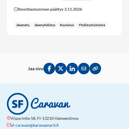
Ilmoittautuminen päättyy 3.11.2026
Jäsenetu
Jäsenyhdistys
Koulutus
Yhdistystoiminta
Jaa sivu
Jaa Facebookissa
Jaa Twitterissä
Jaa LinkedInissä
Jaa sähköpostitse
Kopioi linkki lei
Viipurintie 58, FI-13210 Hämeenlinna
sf-caravan@karavaanarit.fi