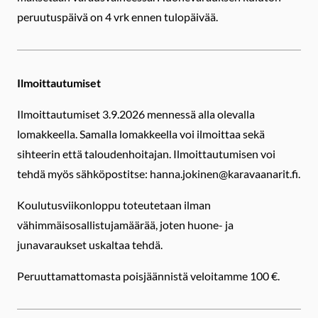
peruutuspäivä on 4 vrk ennen tulopäivää.
Ilmoittautumiset
Ilmoittautumiset 3.9.2026 mennessä alla olevalla
lomakkeella. Samalla lomakkeella voi ilmoittaa sekä
sihteerin että taloudenhoitajan. Ilmoittautumisen voi
tehdä myös sähköpostitse: hanna.jokinen@karavaanarit.fi.
Koulutusviikonloppu toteutetaan ilman
vähimmäisosallistujamäärää, joten huone- ja
junavaraukset uskaltaa tehdä.
Peruuttamattomasta poisjäännistä veloitamme 100 €.