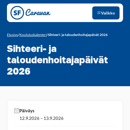
Siirry sivun sisältöön
Valikko
Etusivu
/
Koulutuskalenteri
/
Sihteeri- ja taloudenhoitajapäivät 2026
Sihteeri- ja
taloudenhoitajapäivät
2026
Päiväys
12.9.2026 – 13.9.2026