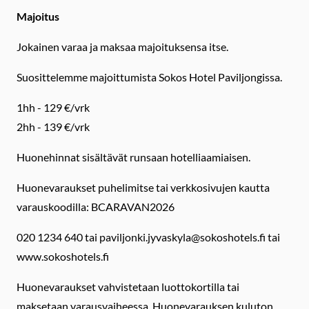
Majoitus
Jokainen varaa ja maksaa majoituksensa itse.
Suosittelemme majoittumista Sokos Hotel Paviljongissa.
1hh - 129 €/vrk
2hh - 139 €/vrk
Huonehinnat sisältävät runsaan hotelliaamiaisen.
Huonevaraukset puhelimitse tai verkkosivujen kautta
varauskoodilla: BCARAVAN2026
020 1234 640 tai paviljonki.jyvaskyla@sokoshotels.fi tai
www.sokoshotels.fi
Huonevaraukset vahvistetaan luottokortilla tai
maksetaan varausvaiheessa. Huonevarauksen kuluton