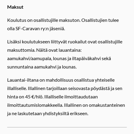
Maksut
Koulutus on osallistujille maksuton. Osallistujien tulee
olla SF-Caravan ry:n jäseniä.
Lisäksi koulutukseen liittyvät ruokailut ovat osallistujille
maksuttomia. Näitä ovat lauantaina:
aamukahvi/aamupala, lounas ja iltapäiväkahvi sekä
sunnuntaina aamukahvi ja lounas.
Lauantai-iltana on mahdollisuus osallistua yhteiselle
illalliselle. Illallinen tarjoillaan seisovasta pöydästä ja sen
hinta on 45 €/hlö. Illalliselle ilmoittaudutaan
ilmoittautumislomakkeella. Illallinen on omakustanteinen
ja ne laskutetaan yhdistyksiltä erikseen.