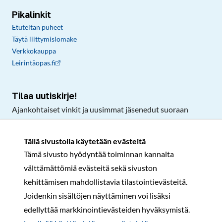
Pikalinkit
Etuteltan puheet
Täytä liittymislomake
Verkkokauppa
Leirintäopas.fi
Tilaa uutiskirje!
Ajankohtaiset vinkit ja uusimmat jäsenedut suoraan
sähköpostiisi.
Tällä sivustolla käytetään evästeitä
Tämä sivusto hyödyntää toiminnan kannalta
Tilaa
välttämättömiä evästeitä sekä sivuston
Facebook
Instagram
LinkedIn
YouTube
TikTok
kehittämisen mahdollistavia tilastointievästeitä.
Joidenkin sisältöjen näyttäminen voi lisäksi
edellyttää markkinointievästeiden hyväksymistä.
Rekisteri- ja tietosuojaseloste
Sopimusehdot