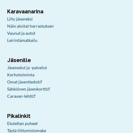
Karavaanarina
Liity jäseneksi
Näin aloitat harrastuksen
Vaunut ja autot
Leirintämatkailu
Jäsenille
Jäsenedut ja -palvelut
Kerhotoiminta
Omat jäsentiedot
Sähköinen jäsenkortti
Caravan-lehti
Pikalinkit
Etuteltan puheet
Täytä liittymislomake