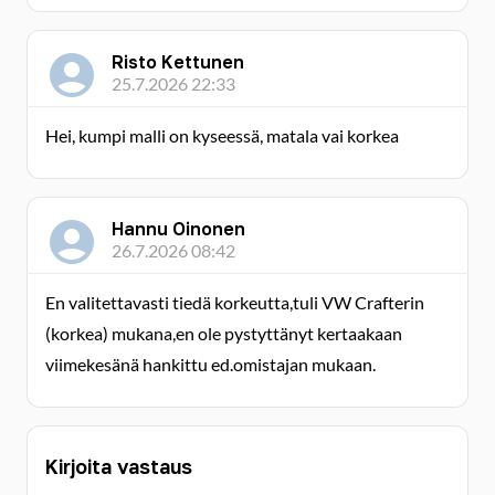
Risto Kettunen
25.7.2026 22:33
Hei, kumpi malli on kyseessä, matala vai korkea
Hannu Oinonen
26.7.2026 08:42
En valitettavasti tiedä korkeutta,tuli VW Crafterin
(korkea) mukana,en ole pystyttänyt kertaakaan
viimekesänä hankittu ed.omistajan mukaan.
Kirjoita vastaus