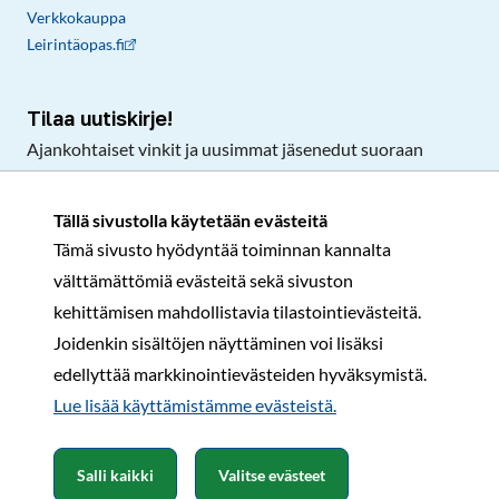
Verkkokauppa
Leirintäopas.fi
Tilaa uutiskirje!
Ajankohtaiset vinkit ja uusimmat jäsenedut suoraan
sähköpostiisi.
Tällä sivustolla käytetään evästeitä
Tämä sivusto hyödyntää toiminnan kannalta
Tilaa
välttämättömiä evästeitä sekä sivuston
Facebook
Instagram
LinkedIn
YouTube
TikTok
kehittämisen mahdollistavia tilastointievästeitä.
Joidenkin sisältöjen näyttäminen voi lisäksi
edellyttää markkinointievästeiden hyväksymistä.
Rekisteri- ja tietosuojaseloste
Sopimusehdot
Lue lisää käyttämistämme evästeistä.​​​​​​
© Karavaanarit 2026
Salli kaikki
Valitse evästeet