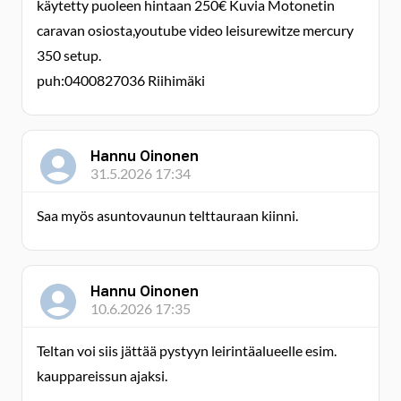
käytetty puoleen hintaan 250€ Kuvia Motonetin
caravan osiosta,youtube video leisurewitze mercury
350 setup.
puh:0400827036 Riihimäki
Hannu Oinonen
31.5.2026 17:34
Saa myös asuntovaunun telttauraan kiinni.
Hannu Oinonen
10.6.2026 17:35
Teltan voi siis jättää pystyyn leirintäalueelle esim.
kauppareissun ajaksi.