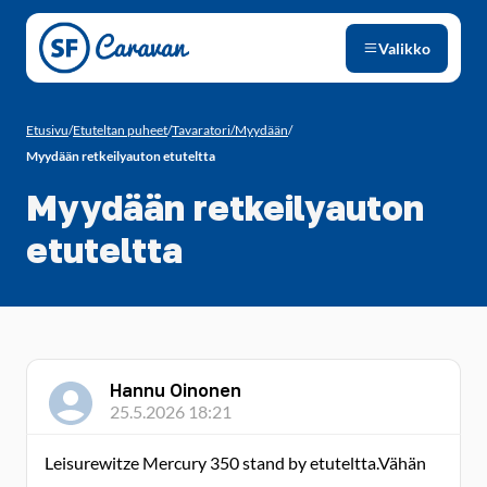
Siirry sivun sisältöön
Valikko
Etusivu
/
Etuteltan puheet
/
Tavaratori/Myydään
/
Myydään retkeilyauton etuteltta
Myydään retkeilyauton
etuteltta
Hannu Oinonen
25.5.2026 18:21
Leisurewitze Mercury 350 stand by etuteltta.Vähän