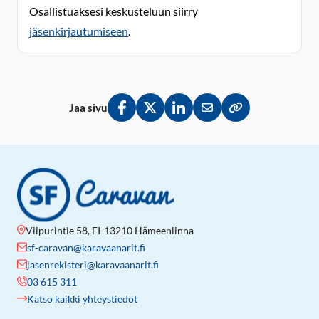
Osallistuaksesi keskusteluun siirry
jäsenkirjautumiseen
.
Jaa sivu
Jaa Facebookissa
Jaa Twitterissä
Jaa LinkedInissä
Jaa sähköpostitse
Kopioi linkki lei
Viipurintie 58, FI-13210 Hämeenlinna
sf-caravan@karavaanarit.fi
jasenrekisteri@karavaanarit.fi
03 615 311
Katso kaikki yhteystiedot