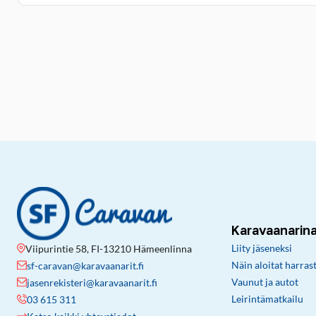
Karavaanarin
Liity jäseneksi
Viipurintie 58, FI-13210 Hämeenlinna
Näin aloitat harras
sf-caravan@karavaanarit.fi
Vaunut ja autot
jasenrekisteri@karavaanarit.fi
Leirintämatkailu
03 615 311