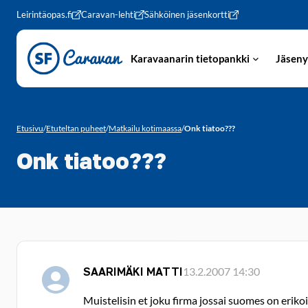
Siirry sivun sisältöön
Leirintäopas.fi
Caravan-lehti
Sähköinen jäsenkortti
Karavaanarin tietopankki
Jäseny
Etusivu
/
Etuteltan puheet
/
Matkailu kotimaassa
/
Onk tiatoo???
Onk tiatoo???
SAARIMÄKI MATTI
13.2.2007 14:30
Muistelisin et joku firma jossai suomes on erik