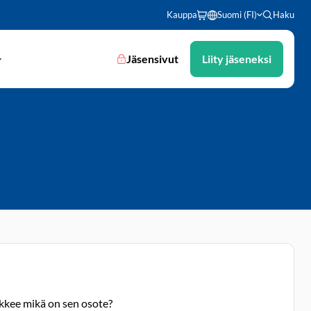
Kauppa
Suomi (FI)
Haku
Jäsensivut
Liity jäseneksi
ikkee mikä on sen osote?