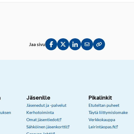
Jaa sivu
Jaa Facebookissa
Jaa Twitterissä
Jaa LinkedInissä
Jaa sähköpostitse
Kopioi linkki lei
a
Jäsenille
Pikalinkit
Jäsenedut ja -palvelut
Etuteltan puheet
tuksen
Kerhotoiminta
Täytä liittymislomake
Omat jäsentiedot
Verkkokauppa
Sähköinen jäsenkortti
Leirintäopas.fi
Caravan-lehti