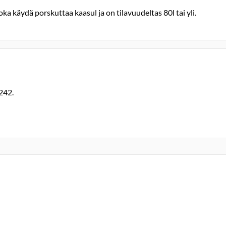
joka käydä porskuttaa kaasul ja on tilavuudeltas 80l tai yli.
242.