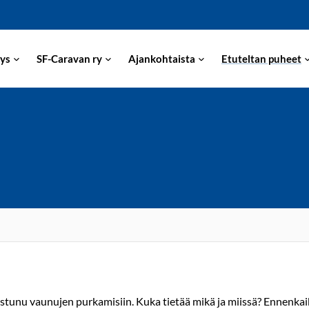
ys
SF-Caravan ry
Ajankohtaista
Etuteltan puheet
oistunu vaunujen purkamisiin. Kuka tietää mikä ja miissä? Ennenka