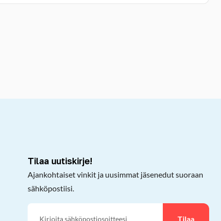
kepöydälle
Tilaa uutiskirje!
Ajankohtaiset vinkit ja uusimmat jäsenedut suoraan
sähköpostiisi.
Tilaa