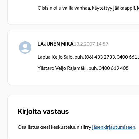
Olsisin ollu vailla vanhaa, käytettyy jääkaappii, 
LAJUNEN MIKA
13.2.2007 14:57
Lapua Keijo Salo, puh. (06) 433 2733, 0400 661 
Ylistaro Veijo Rajamäki, puh. 0400 619 408
Kirjoita vastaus
Osallistuaksesi keskusteluun siirry
jäsenkirjautumiseen
.