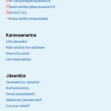
sf-caravan@karavaanarit.fi
jasenrekisteri@karavaanarit.fi
03 615 311
Katso kaikki yhteystiedot
Karavaanarina
Liity jäseneksi
Näin aloitat harrastuksen
Vaunut ja autot
Leirintämatkailu
Jäsenille
Jäsenedut ja -palvelut
Kerhotoiminta
Omat jäsentiedot
Sähköinen jäsenkortti
Caravan-lehti