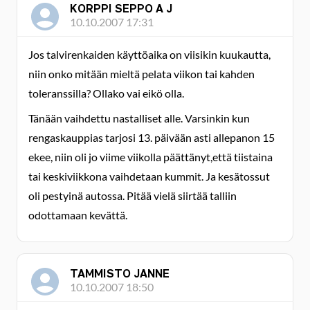
KORPPI SEPPO A J
10.10.2007 17:31
Jos talvirenkaiden käyttöaika on viisikin kuukautta,
niin onko mitään mieltä pelata viikon tai kahden
toleranssilla? Ollako vai eikö olla.
Tänään vaihdettu nastalliset alle. Varsinkin kun
rengaskauppias tarjosi 13. päivään asti allepanon 15
ekee, niin oli jo viime viikolla päättänyt,että tiistaina
tai keskiviikkona vaihdetaan kummit. Ja kesätossut
oli pestyinä autossa. Pitää vielä siirtää talliin
odottamaan kevättä.
TAMMISTO JANNE
10.10.2007 18:50