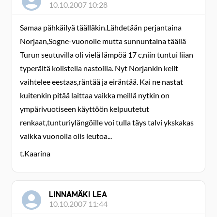
10.10.2007 10:28
Samaa pähkäilyä täälläkin.Lähdetään perjantaina
Norjaan,Sogne-vuonolle mutta sunnuntaina täällä
Turun seutuvilla oli vielä lämpöä 17 c,niin tuntui liian
typerältä kolistella nastoilla. Nyt Norjankin kelit
vaihtelee eestaas,räntää ja eiräntää. Kai ne nastat
kuitenkin pitää laittaa vaikka meillä nytkin on
ympärivuotiseen käyttöön kelpuutetut
renkaat,tunturiylängöille voi tulla täys talvi ykskakas
vaikka vuonolla olis leutoa...
t.Kaarina
LINNAMÄKI LEA
10.10.2007 11:44