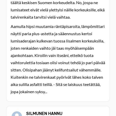
täältä keskisen Suomen korkeudelta. No, jospa ne
lumisateet eivät vielä ylettyisi näille korkeuksille, eikä
talvirenkaita tarvitsi vielä vaihtaa.
Aamulla hipsi muutamia räntäpisaroita, lämpömittari
näytti paria plus-astetta ja sääennustus kertoi
lumisaderajan kulkevan tuossa Iisalmen korkeuksilla,
joten renkaiden vaihto jäi taas myöhäisempään
ajankohtaan. Kiroilin vain itseäni, etteikö tuota
vaihtorulettia tosiaan olisi voinut tehdä jo pari päivää
sitten. Olisipahan jäänyt kelifuntsailut vähemmälle.
Kuitenkin ne talvirenkaat pyörivät lähes koko talven
aika sulilla asfaltti teillä. - Sitä se laiskuus teetättää,
jopa jokainen syksy...
SILMUNEN HANNU