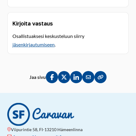
Kirjoita vastaus
Osallistuaksesi keskusteluun siirry
jäsenkirjautumiseen
.
Jaa sivu
Jaa Facebookissa
Jaa Twitterissä
Jaa LinkedInissä
Jaa sähköpostitse
Kopioi linkki lei
Viipurintie 58, FI-13210 Hämeenlinna