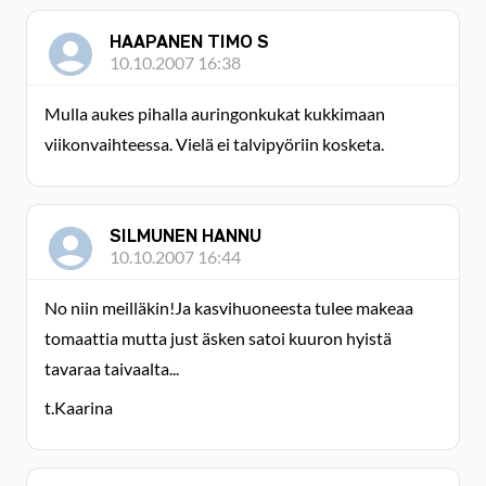
HAAPANEN TIMO S
10.10.2007 16:38
Mulla aukes pihalla auringonkukat kukkimaan
viikonvaihteessa. Vielä ei talvipyöriin kosketa.
SILMUNEN HANNU
10.10.2007 16:44
No niin meilläkin!Ja kasvihuoneesta tulee makeaa
tomaattia mutta just äsken satoi kuuron hyistä
tavaraa taivaalta...
t.Kaarina