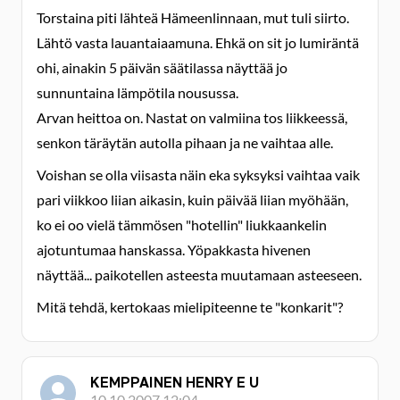
Torstaina piti lähteä Hämeenlinnaan, mut tuli siirto.
Lähtö vasta lauantaiaamuna. Ehkä on sit jo lumiräntä
ohi, ainakin 5 päivän säätilassa näyttää jo
sunnuntaina lämpötila nousussa.
Arvan heittoa on. Nastat on valmiina tos liikkeessä,
senkon täräytän autolla pihaan ja ne vaihtaa alle.
Voishan se olla viisasta näin eka syksyksi vaihtaa vaik
pari viikkoo liian aikasin, kuin päivää liian myöhään,
ko ei oo vielä tämmösen "hotellin" liukkaankelin
ajotuntumaa hanskassa. Yöpakkasta hivenen
näyttää... paikotellen asteesta muutamaan asteeseen.
Mitä tehdä, kertokaas mielipiteenne te "konkarit"?
KEMPPAINEN HENRY E U
10.10.2007 12:04