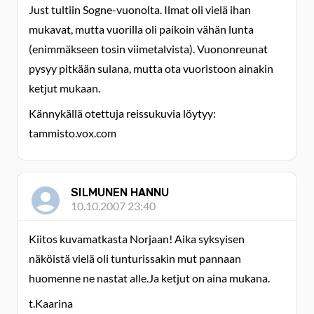
Just tultiin Sogne-vuonolta. Ilmat oli vielä ihan
mukavat, mutta vuorilla oli paikoin vähän lunta
(enimmäkseen tosin viimetalvista). Vuononreunat
pysyy pitkään sulana, mutta ota vuoristoon ainakin
ketjut mukaan.
Kännykällä otettuja reissukuvia löytyy:
tammisto.vox.com
SILMUNEN HANNU
10.10.2007 23:40
Kiitos kuvamatkasta Norjaan! Aika syksyisen
näköistä vielä oli tunturissakin mut pannaan
huomenne ne nastat alle.Ja ketjut on aina mukana.
t.Kaarina