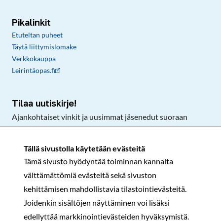
Pikalinkit
Etuteltan puheet
Täytä liittymislomake
Verkkokauppa
Leirintäopas.fi
Tilaa uutiskirje!
Ajankohtaiset vinkit ja uusimmat jäsenedut suoraan
sähköpostiisi.
Tällä sivustolla käytetään evästeitä
Tämä sivusto hyödyntää toiminnan kannalta
Tilaa
välttämättömiä evästeitä sekä sivuston
Facebook
Instagram
LinkedIn
YouTube
TikTok
kehittämisen mahdollistavia tilastointievästeitä.
Joidenkin sisältöjen näyttäminen voi lisäksi
edellyttää markkinointievästeiden hyväksymistä.