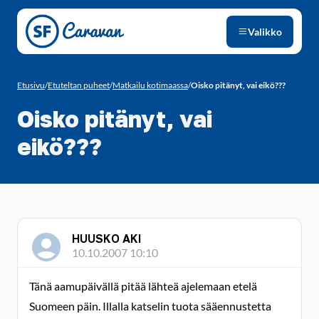
Siirry sivun sisältöön
Valikko
Etusivu
/
Etuteltan puheet
/
Matkailu kotimaassa
/
Oisko pitänyt, vai eikö???
Oisko pitänyt, vai
eikö???
HUUSKO AKI
10.10.2007 10:10
Tänä aamupäivällä pitää lähteä ajelemaan etelä
Suomeen päin. Illalla katselin tuota sääennustetta