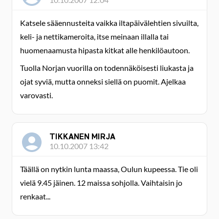
Katsele sääennusteita vaikka iltapäivälehtien sivuilta,
keli- ja nettikameroita, itse meinaan illalla tai
huomenaamusta hipasta kitkat alle henkilöautoon.
Tuolla Norjan vuorilla on todennäköisesti liukasta ja
ojat syviä, mutta onneksi siellä on puomit. Ajelkaa
varovasti.
TIKKANEN MIRJA
10.10.2007 13:42
Täällä on nytkin lunta maassa, Oulun kupeessa. Tie oli
vielä 9.45 jäinen. 12 maissa sohjolla. Vaihtaisin jo
renkaat...