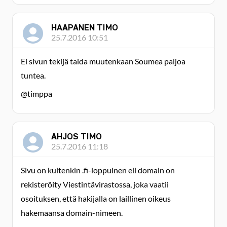
HAAPANEN TIMO
25.7.2016 10:51
Ei sivun tekijä taida muutenkaan Soumea paljoa
tuntea.
@timppa
AHJOS TIMO
25.7.2016 11:18
Sivu on kuitenkin .fi-loppuinen eli domain on
rekisteröity Viestintävirastossa, joka vaatii
osoituksen, että hakijalla on laillinen oikeus
hakemaansa domain-nimeen.