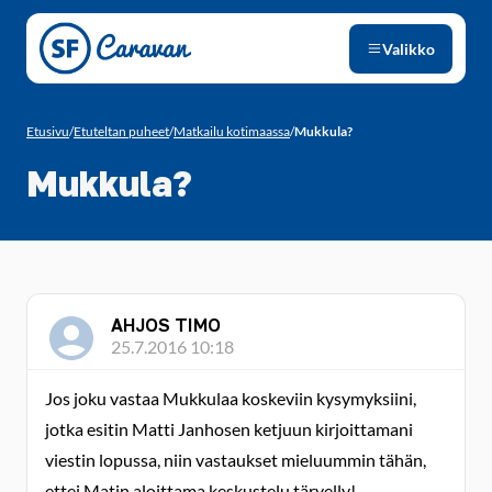
Siirry sivun sisältöön
Valikko
Etusivu
/
Etuteltan puheet
/
Matkailu kotimaassa
/
Mukkula?
Mukkula?
AHJOS TIMO
25.7.2016 10:18
Jos joku vastaa Mukkulaa koskeviin kysymyksiini,
jotka esitin Matti Janhosen ketjuun kirjoittamani
viestin lopussa, niin vastaukset mieluummin tähän,
ettei Matin aloittama keskustelu tärvelly!