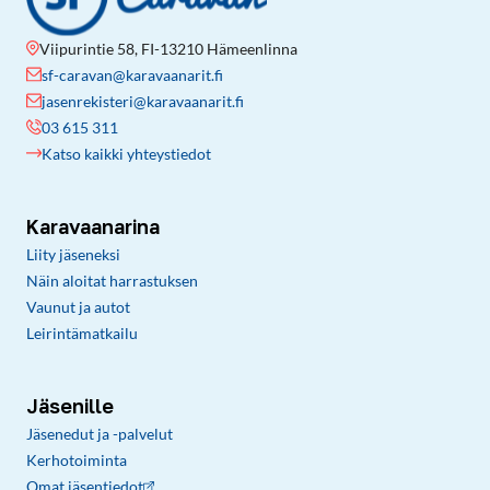
Viipurintie 58, FI-13210 Hämeenlinna
sf-caravan@karavaanarit.fi
jasenrekisteri@karavaanarit.fi
03 615 311
Katso kaikki yhteystiedot
Karavaanarina
Liity jäseneksi
Näin aloitat harrastuksen
Vaunut ja autot
Leirintämatkailu
Jäsenille
Jäsenedut ja -palvelut
Kerhotoiminta
Omat jäsentiedot