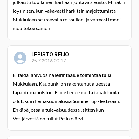
julkaistu tuollainen harhaan johtava sivusto. Minäkin
löysin sen, kun vakavasti harkitsin majoittumista
Mukkulaan seuraavalla reissullani ja varmasti moni
muu tekee samoin.
LEPISTÖ REIJO
25.7.2016 20:17
Ei taida lähivuosina leirintäalue toimintaa tulla
Mukkulaan. Kaupunki on rakentanut alueesta
tapahtumapuiston. Ei ole lienee muita tapahtumia
ollut, kuin heinäkuun alussa Summer up -festivaali.
Ehkäpä jossain tulevaisuudessa , sitten kun
Vesijärvestä on tullut Peikkojärvi.