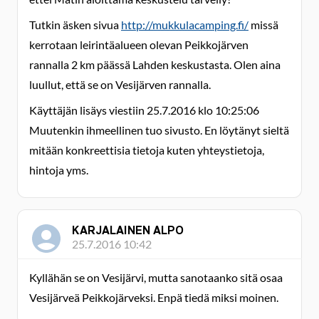
Tutkin äsken sivua
http://mukkulacamping.fi/
missä
kerrotaan leirintäalueen olevan Peikkojärven
rannalla 2 km päässä Lahden keskustasta. Olen aina
luullut, että se on Vesijärven rannalla.
Käyttäjän lisäys viestiin 25.7.2016 klo 10:25:06
Muutenkin ihmeellinen tuo sivusto. En löytänyt sieltä
mitään konkreettisia tietoja kuten yhteystietoja,
hintoja yms.
KARJALAINEN ALPO
25.7.2016 10:42
Kyllähän se on Vesijärvi, mutta sanotaanko sitä osaa
Vesijärveä Peikkojärveksi. Enpä tiedä miksi moinen.