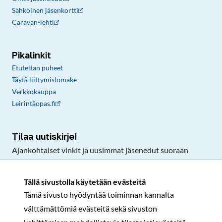
Sähköinen jäsenkortti
Caravan-lehti
Pikalinkit
Etuteltan puheet
Täytä liittymislomake
Verkkokauppa
Leirintäopas.fi
Tilaa uutiskirje!
Ajankohtaiset vinkit ja uusimmat jäsenedut suoraan
sähköpostiisi.
Tällä sivustolla käytetään evästeitä
Tämä sivusto hyödyntää toiminnan kannalta
Tilaa
välttämättömiä evästeitä sekä sivuston
Facebook
Instagram
LinkedIn
YouTube
TikTok