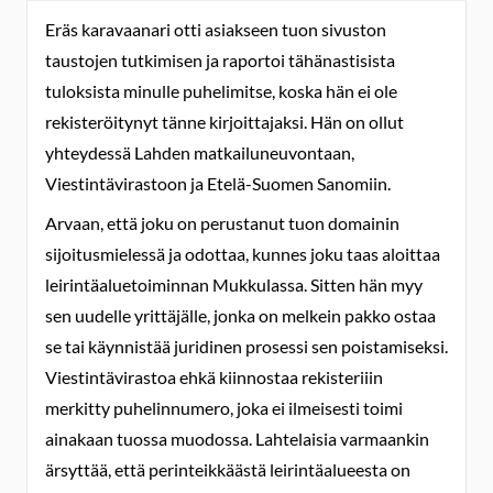
Eräs karavaanari otti asiakseen tuon sivuston
taustojen tutkimisen ja raportoi tähänastisista
tuloksista minulle puhelimitse, koska hän ei ole
rekisteröitynyt tänne kirjoittajaksi. Hän on ollut
yhteydessä Lahden matkailuneuvontaan,
Viestintävirastoon ja Etelä-Suomen Sanomiin.
Arvaan, että joku on perustanut tuon domainin
sijoitusmielessä ja odottaa, kunnes joku taas aloittaa
leirintäaluetoiminnan Mukkulassa. Sitten hän myy
sen uudelle yrittäjälle, jonka on melkein pakko ostaa
se tai käynnistää juridinen prosessi sen poistamiseksi.
Viestintävirastoa ehkä kiinnostaa rekisteriiin
merkitty puhelinnumero, joka ei ilmeisesti toimi
ainakaan tuossa muodossa. Lahtelaisia varmaankin
ärsyttää, että perinteikkäästä leirintäalueesta on