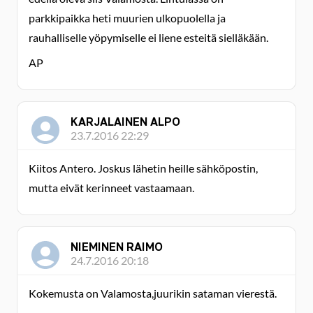
parkkipaikka heti muurien ulkopuolella ja
rauhalliselle yöpymiselle ei liene esteitä sielläkään.
AP
KARJALAINEN ALPO
23.7.2016 22:29
Kiitos Antero. Joskus lähetin heille sähköpostin,
mutta eivät kerinneet vastaamaan.
NIEMINEN RAIMO
24.7.2016 20:18
Kokemusta on Valamosta,juurikin sataman vierestä.