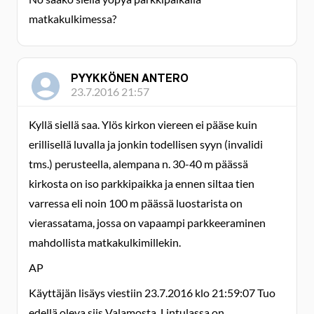
matkakulkimessa?
PYYKKÖNEN ANTERO
23.7.2016 21:57
Kyllä siellä saa. Ylös kirkon viereen ei pääse kuin
erillisellä luvalla ja jonkin todellisen syyn (invalidi
tms.) perusteella, alempana n. 30-40 m päässä
kirkosta on iso parkkipaikka ja ennen siltaa tien
varressa eli noin 100 m päässä luostarista on
vierassatama, jossa on vapaampi parkkeeraminen
mahdollista matkakulkimillekin.
AP
Käyttäjän lisäys viestiin 23.7.2016 klo 21:59:07 Tuo
edellä oleva siis Valamosta. Lintulassa on