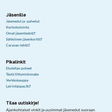
Jäsenille
Jäsenedut ja -palvelut
Kerhotoiminta
Omat jäsentiedot
Sähköinen jäsenkortti
Caravan-lehti
Pikalinkit
Etuteltan puheet
Täytä liittymislomake
Verkkokauppa
Leirintäopas.fi
Tilaa uutiskirje!
Ajankohtaiset vinkit ja uusimmat jäsenedut suoraan