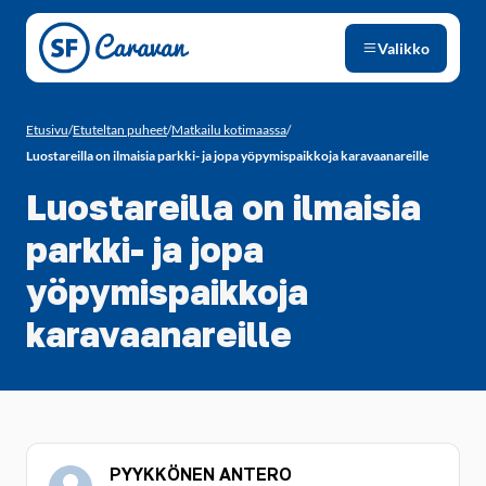
Siirry sivun sisältöön
Valikko
Etusivu
/
Etuteltan puheet
/
Matkailu kotimaassa
/
Luostareilla on ilmaisia parkki- ja jopa yöpymispaikkoja karavaanareille
Luostareilla on ilmaisia
parkki- ja jopa
yöpymispaikkoja
karavaanareille
PYYKKÖNEN ANTERO