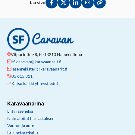
Jaa sivu
Jaa Facebookissa
Jaa Twitterissä
Jaa LinkedInissä
Jaa sähköpostitse
Kopioi linkki lei
Viipurintie 58, FI-13210 Hämeenlinna
sf-caravan@karavaanarit.fi
jasenrekisteri@karavaanarit.fi
03 615 311
Katso kaikki yhteystiedot
Karavaanarina
Liity jäseneksi
Näin aloitat harrastuksen
Vaunut ja autot
Leirintämatkailu