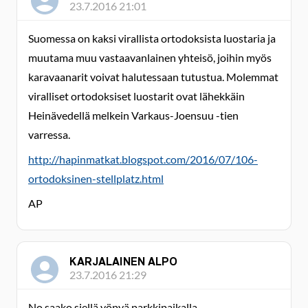
23.7.2016 21:01
Suomessa on kaksi virallista ortodoksista luostaria ja
muutama muu vastaavanlainen yhteisö, joihin myös
karavaanarit voivat halutessaan tutustua. Molemmat
viralliset ortodoksiset luostarit ovat lähekkäin
Heinävedellä melkein Varkaus-Joensuu -tien
varressa.
http://hapinmatkat.blogspot.com/2016/07/106-
ortodoksinen-stellplatz.html
AP
KARJALAINEN ALPO
23.7.2016 21:29
No saako siellä yöpyä parkkipaikalla