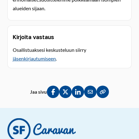
alueiden sijaan.
Kirjoita vastaus
Osallistuaksesi keskusteluun siirry
jäsenkirjautumiseen
.
Jaa sivu
Jaa Facebookissa
Jaa Twitterissä
Jaa LinkedInissä
Jaa sähköpostitse
Kopioi linkki lei