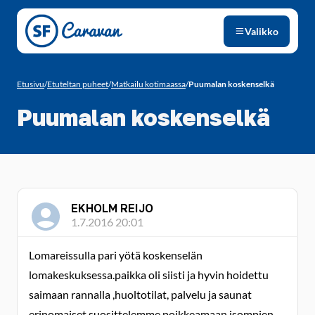
Siirry sivun sisältöön
Valikko
Etusivu
/
Etuteltan puheet
/
Matkailu kotimaassa
/
Puumalan koskenselkä
Puumalan koskenselkä
EKHOLM REIJO
1.7.2016 20:01
Lomareissulla pari yötä koskenselän
lomakeskuksessa.paikka oli siisti ja hyvin hoidettu
saimaan rannalla ,huoltotilat, palvelu ja saunat
erinomaiset.suosittelemme poikkeamaan isompien