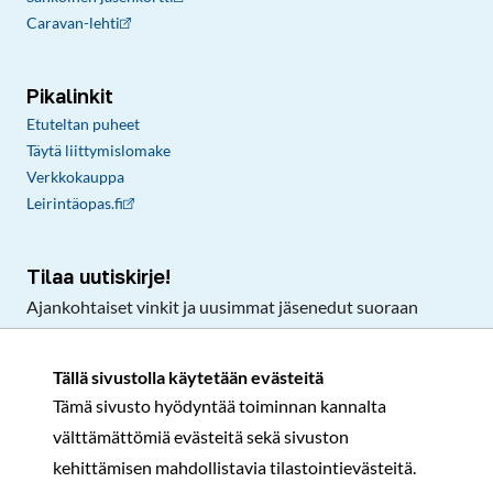
Caravan-lehti
Pikalinkit
Etuteltan puheet
Täytä liittymislomake
Verkkokauppa
Leirintäopas.fi
Tilaa uutiskirje!
Ajankohtaiset vinkit ja uusimmat jäsenedut suoraan
sähköpostiisi.
Tällä sivustolla käytetään evästeitä
Tämä sivusto hyödyntää toiminnan kannalta
Tilaa
välttämättömiä evästeitä sekä sivuston
Facebook
Instagram
LinkedIn
YouTube
TikTok
kehittämisen mahdollistavia tilastointievästeitä.