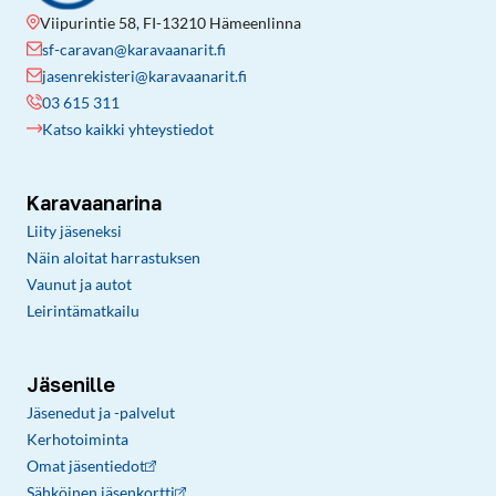
Viipurintie 58, FI-13210 Hämeenlinna
sf-caravan@karavaanarit.fi
jasenrekisteri@karavaanarit.fi
03 615 311
Katso kaikki yhteystiedot
Karavaanarina
Liity jäseneksi
Näin aloitat harrastuksen
Vaunut ja autot
Leirintämatkailu
Jäsenille
Jäsenedut ja -palvelut
Kerhotoiminta
Omat jäsentiedot
Sähköinen jäsenkortti