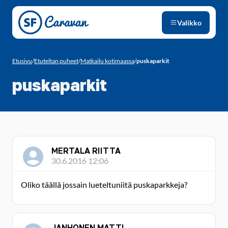
Siirry sivun sisältöön
Valikko
Etusivu
/
Etuteltan puheet
/
Matkailu kotimaassa
/
puskaparkit
puskaparkit
MERTALA RIITTA
30.6.2016 12:06
Oliko täällä jossain lueteltuniitä puskaparkkeja?
JANHONEN MATTI