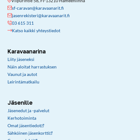
Viipurintie 58, FI-13210 Hämeenlinna
sf-caravan@karavaanarit.fi
jasenrekisteri@karavaanarit.fi
03 615 311
Katso kaikki yhteystiedot
Karavaanarina
Liity jäseneksi
Näin aloitat harrastuksen
Vaunut ja autot
Leirintämatkailu
Jäsenille
Jäsenedut ja -palvelut
Kerhotoiminta
Omat jäsentiedot
Sähköinen jäsenkortti