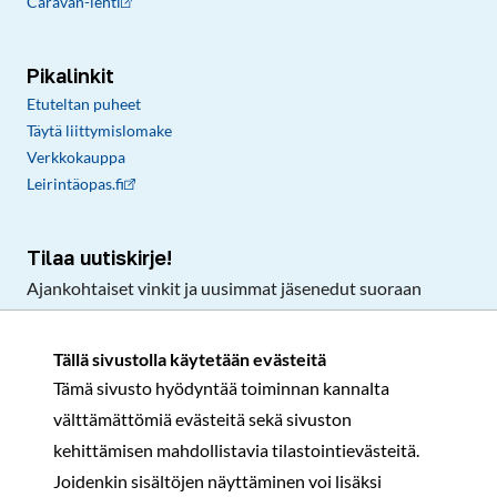
Caravan-lehti
Pikalinkit
Etuteltan puheet
Täytä liittymislomake
Verkkokauppa
Leirintäopas.fi
Tilaa uutiskirje!
Ajankohtaiset vinkit ja uusimmat jäsenedut suoraan
sähköpostiisi.
Tällä sivustolla käytetään evästeitä
Tämä sivusto hyödyntää toiminnan kannalta
Tilaa
välttämättömiä evästeitä sekä sivuston
Facebook
Instagram
LinkedIn
YouTube
TikTok
kehittämisen mahdollistavia tilastointievästeitä.
Joidenkin sisältöjen näyttäminen voi lisäksi