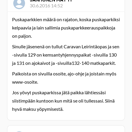
30.6.2016 14:52
Puskaparkkien määrä on rajaton, koska puskaparkiksi
kelpaavia ja lain sallimia puskaparkkeerauspaikkoja
on paljon.
Sinulle jäsenenä on tullut Caravan Leirintäopas ja sen
-sivulla 129 on kemsantyhjennyspaikat -sivuilla 130
ja 131 on ajokaivot ja -sivuilla132-140 matkaparkit.
Paikoista on sivuilla osoite, ajo-ohje ja joistain myös
www-osoite.
Jos yövyt puskaparkissa jätä paikka lähtiessäsi
siistimpään kuntoon kun mitä se oli tullessasi. Siinä
hyvä maksu yöpymisestä.