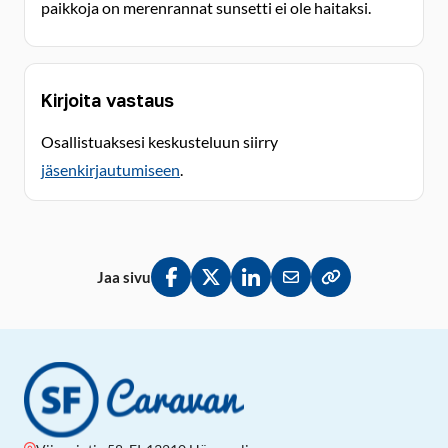
paikkoja on merenrannat sunsetti ei ole haitaksi.
Kirjoita vastaus
Osallistuaksesi keskusteluun siirry
jäsenkirjautumiseen
.
Jaa sivu
Jaa Facebookissa
Jaa Twitterissä
Jaa LinkedInissä
Jaa sähköpostitse
Kopioi linkki lei