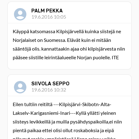
PALM PEKKA
19.6.2016 10:05
Käyppä katsomassa Kilpisjärvellä kuinka siistejä ne
Norjalaiset on Suomessa. Elävät kuin ei mitään
sääntöjä olis. kannattaakin ajaa ohi kilpisjärvesta niin
pääsee siistille leirintäalueelle Norjan puolelle. ITE
SIIVOLA SEPPO
19.6.2016 10:32
Eilen tultiin reitiltä ---Kilpisjärvi-Skibotn-Alta-
Lakselv-Karigasniemi-Inari---Kyllä yllätti yleinen
siisteys levikkeillä ja muilla pysähdyspaikoilla,ei niin
pientä paikaa ettei olisi ollut roskaboksia ja eipä
näkynyt roskia ympäristössä.Hieno reissu vaikka