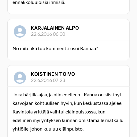
ennakkoluuloisia ihmisiä.
KARJALAINEN ALPO
22.6.2016 06:00
No mitenkä tuo kommentti osui Ranuaa?
KOISTINEN TOIVO
22.6.2016 07:23
Joka härjillä ajaa, ja niin edelleen... Ranua on siistinyt
kasvojaan kohtuulisen hyvin, kun keskustassa ajelee.
Ravintola yrittäjä vaihtui eläinpuistossa, kun
edellinen myi yrityksen kunnan omistamalle matkailu
yhtiölle, johon kuuluu eläinpuisto.