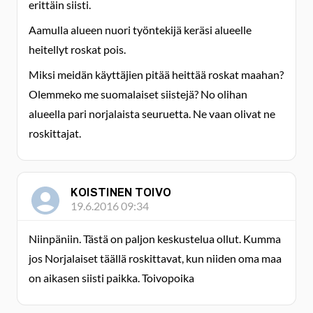
erittäin siisti.
Aamulla alueen nuori työntekijä keräsi alueelle
heitellyt roskat pois.
Miksi meidän käyttäjien pitää heittää roskat maahan?
Olemmeko me suomalaiset siistejä? No olihan
alueella pari norjalaista seuruetta. Ne vaan olivat ne
roskittajat.
KOISTINEN TOIVO
19.6.2016 09:34
Niinpäniin. Tästä on paljon keskustelua ollut. Kumma
jos Norjalaiset täällä roskittavat, kun niiden oma maa
on aikasen siisti paikka. Toivopoika