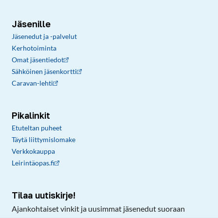
Jäsenille
Jäsenedut ja -palvelut
Kerhotoiminta
Omat jäsentiedot
Sähköinen jäsenkortti
Caravan-lehti
Pikalinkit
Etuteltan puheet
Täytä liittymislomake
Verkkokauppa
Leirintäopas.fi
Tilaa uutiskirje!
Ajankohtaiset vinkit ja uusimmat jäsenedut suoraan