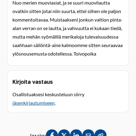
Nuo merien muoviasiat, ja se suuri muovilautta
ovatkin sitten jotai niin suurta, ettei siihen ole paljon
kommentoitavaa. Muistaakseni jonkun valtion pinta-
alan verran on se lautta, ja vahvuutta ei kukaan tiedä,
mutta mehän syömälllä merikaloja tulevaisuudessa
saahhaan säilöntä-aine kalmoomme sitten seuraavaa
ylösnousemusta odotellessa. Toivopoika
Kirjoita vastaus
Osallistuaksesi keskusteluun siirry
jäsenkirjautumiseen
.
Jaa sivu