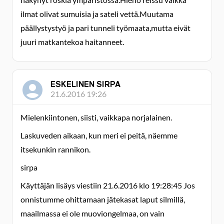
ilmat olivat sumuisia ja sateli vettä.Muutama
päällystystyö ja pari tunneli työmaata,mutta eivät
juuri matkantekoa haitanneet.
ESKELINEN SIRPA
21.6.2016 19:26
Mielenkiintonen, siisti, vaikkapa norjalainen.
Laskuveden aikaan, kun meri ei peitä, näemme
itsekunkin rannikon.
sirpa
Käyttäjän lisäys viestiin 21.6.2016 klo 19:28:45 Jos
onnistumme ohittamaan jätekasat laput silmillä,
maailmassa ei ole muoviongelmaa, on vain