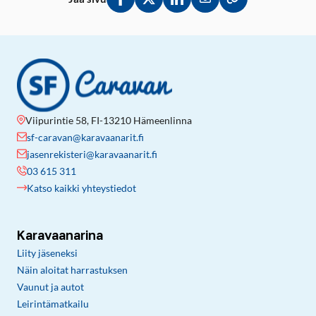
Jaa Facebookissa
Jaa Twitterissä
Jaa LinkedInissä
Jaa sähköpostitse
Kopioi linkki lei
Viipurintie 58, FI-13210 Hämeenlinna
sf-caravan@karavaanarit.fi
jasenrekisteri@karavaanarit.fi
03 615 311
Katso kaikki yhteystiedot
Karavaanarina
Liity jäseneksi
Näin aloitat harrastuksen
Vaunut ja autot
Leirintämatkailu