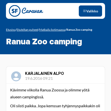
Siirry sivun sisältöön
Valikko
Etusivu
/
Etuteltan puheet
/
Matkailu kotimaassa
/
Ranua Zoo camping
Ranua Zoo camping
KARJALAINEN ALPO
19.6.2016 09:21
Kävimme viikolla Ranua Zoossa ja olimme yötä
alueen campingissä.
Oli siisti paikka. Jopa kemssan tyhjennyspaikkakin oli