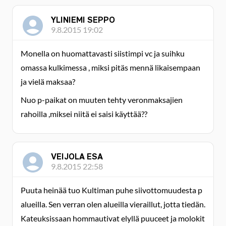
YLINIEMI SEPPO
9.8.2015 19:02
Monella on huomattavasti siistimpi vc ja suihku
omassa kulkimessa , miksi pitäs mennä likaisempaan
ja vielä maksaa?
Nuo p-paikat on muuten tehty veronmaksajien
rahoilla ,miksei niitä ei saisi käyttää??
VEIJOLA ESA
9.8.2015 22:58
Puuta heinää tuo Kultiman puhe siivottomuudesta p
alueilla. Sen verran olen alueilla vieraillut, jotta tiedän.
Kateuksissaan hommautivat elyllä puuceet ja molokit