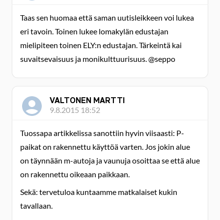
Taas sen huomaa että saman uutisleikkeen voi lukea
eri tavoin. Toinen lukee lomakylän edustajan
mielipiteen toinen ELY:n edustajan. Tärkeintä kai
suvaitsevaisuus ja monikulttuurisuus. @seppo
VALTONEN MARTTI
9.8.2015 18:52
Tuossapa artikkelissa sanottiin hyvin viisaasti: P-
paikat on rakennettu käyttöä varten. Jos jokin alue
on täynnään m-autoja ja vaunuja osoittaa se että alue
on rakennettu oikeaan paikkaan.
Sekä: tervetuloa kuntaamme matkalaiset kukin
tavallaan.