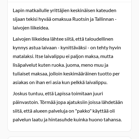
Lapin matkailulle yrittäjien keskinäisen kateuden
sijaan tekisi hyvää omaksua Ruotsin ja Tallinnan -
laivojen liikeidea.
Laivojen liikeidea lähtee siitä, että taloudellinen
kynnys astua laivaan - kynittäväksi - on tehty hyvin
matalaksi. Itse laivalippu ei paljon maksa, mutta
lisäpalvelut kuten ruoka. juoma, meno muu ja
tuliaiset maksaa, jolloin keskimääräinen tuotto per
asiakas on ihan eri asia kun pelkkä laivalippu.
Joskus tuntuu, että Lapissa toimitaan juuri
päinvastoin. Törmää jopa ajatuksiin joissa lähdetään
siitä, että alueen palveluja on "pakko" käyttää oli
palvelun laatu ja hintasuhde kuinka huono tahansa.