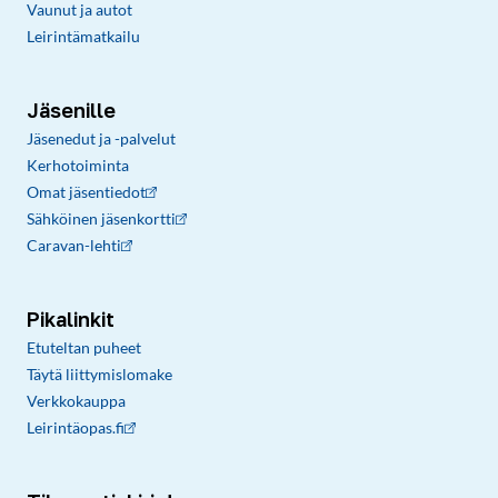
Vaunut ja autot
Leirintämatkailu
Jäsenille
Jäsenedut ja -palvelut
Kerhotoiminta
Omat jäsentiedot
Sähköinen jäsenkortti
Caravan-lehti
Pikalinkit
Etuteltan puheet
Täytä liittymislomake
Verkkokauppa
Leirintäopas.fi