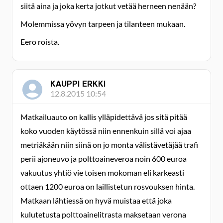
siitä aina ja joka kerta jotkut vetää herneen nenään?
Molemmissa yövyn tarpeen ja tilanteen mukaan.
Eero roista.
KAUPPI ERKKI
12.8.2015 10:54
Matkailuauto on kallis ylläpidettävä jos sitä pitää
koko vuoden käytössä niin ennenkuin sillä voi ajaa
metriäkään niin siinä on jo monta välistävetäjää trafi
perii ajoneuvo ja polttoaineveroa noin 600 euroa
vakuutus yhtiö vie toisen mokoman eli karkeasti
ottaen 1200 euroa on laillistetun rosvouksen hinta.
Matkaan lähtiessä on hyvä muistaa että joka
kulutetusta polttoainelitrasta maksetaan verona