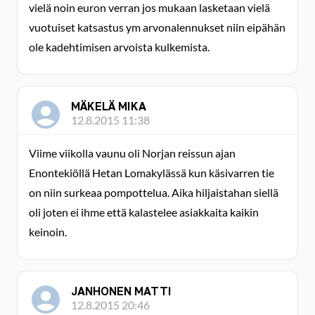
vielä noin euron verran jos mukaan lasketaan vielä
vuotuiset katsastus ym arvonalennukset niin eipähän
ole kadehtimisen arvoista kulkemista.
MÄKELÄ MIKA
12.8.2015 11:38
Viime viikolla vaunu oli Norjan reissun ajan
Enontekiöllä Hetan Lomakylässä kun käsivarren tie
on niin surkeaa pompottelua. Aika hiljaistahan siellä
oli joten ei ihme että kalastelee asiakkaita kaikin
keinoin.
JANHONEN MATTI
12.8.2015 20:46