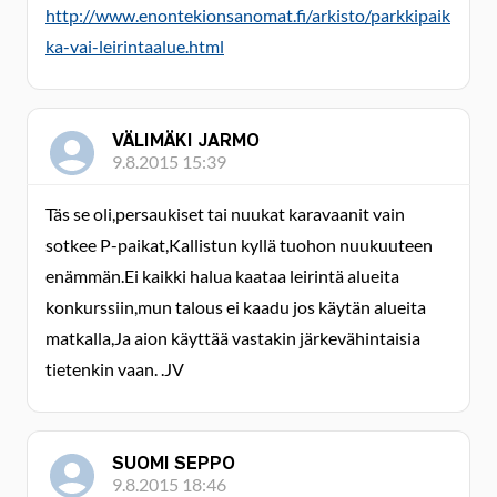
http://www.enontekionsanomat.fi/arkisto/parkkipaik
ka-vai-leirintaalue.html
VÄLIMÄKI JARMO
9.8.2015 15:39
Täs se oli,persaukiset tai nuukat karavaanit vain
sotkee P-paikat,Kallistun kyllä tuohon nuukuuteen
enämmän.Ei kaikki halua kaataa leirintä alueita
konkurssiin,mun talous ei kaadu jos käytän alueita
matkalla,Ja aion käyttää vastakin järkevähintaisia
tietenkin vaan. .JV
SUOMI SEPPO
9.8.2015 18:46