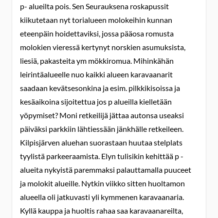
p- alueilta pois. Sen Seurauksena roskapussit
kiikutetaan nyt torialueen molokeihin kunnan
eteenpäin hoidettaviksi, jossa pääosa romusta
molokien vieressä kertynyt norskien asumuksista,
liesiä, pakasteita ym mökkiromua. Mihinkähän
leirintäalueelle nuo kaikki alueen karavaanarit
saadaan kevätsesonkina ja esim. pilkkikisoissa ja
kesäaikoina sijoitettua jos p alueilla kielletään
yöpymiset? Moni retkeilijä jättaa autonsa useaksi
päiväksi parkkiin lähtiessään jänkhälle retkeileen.
Kilpisjärven aluehan suorastaan huutaa stelplats
tyylistä parkeeraamista. Elyn tulisikin kehittää p -
alueita nykyistä paremmaksi palauttamalla puuceet
ja molokit alueille. Nytkin viikko sitten huoltamon
alueella oli jatkuvasti yli kymmenen karavaanaria.
Kyllä kauppa ja huoltis rahaa saa karavaanareilta,