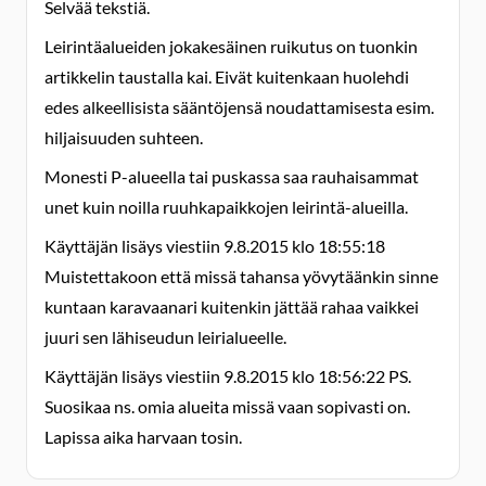
Selvää tekstiä.
Leirintäalueiden jokakesäinen ruikutus on tuonkin
artikkelin taustalla kai. Eivät kuitenkaan huolehdi
edes alkeellisista sääntöjensä noudattamisesta esim.
hiljaisuuden suhteen.
Monesti P-alueella tai puskassa saa rauhaisammat
unet kuin noilla ruuhkapaikkojen leirintä-alueilla.
Käyttäjän lisäys viestiin 9.8.2015 klo 18:55:18
Muistettakoon että missä tahansa yövytäänkin sinne
kuntaan karavaanari kuitenkin jättää rahaa vaikkei
juuri sen lähiseudun leirialueelle.
Käyttäjän lisäys viestiin 9.8.2015 klo 18:56:22 PS.
Suosikaa ns. omia alueita missä vaan sopivasti on.
Lapissa aika harvaan tosin.