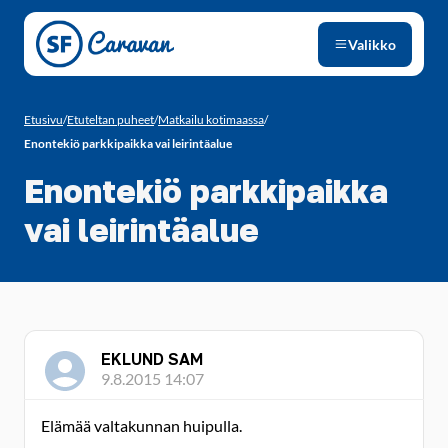
Siirry sivun sisältöön
Valikko
Etusivu
/
Etuteltan puheet
/
Matkailu kotimaassa
/
Enontekiö parkkipaikka vai leirintäalue
Enontekiö parkkipaikka
vai leirintäalue
EKLUND SAM
9.8.2015 14:07
Elämää valtakunnan huipulla.