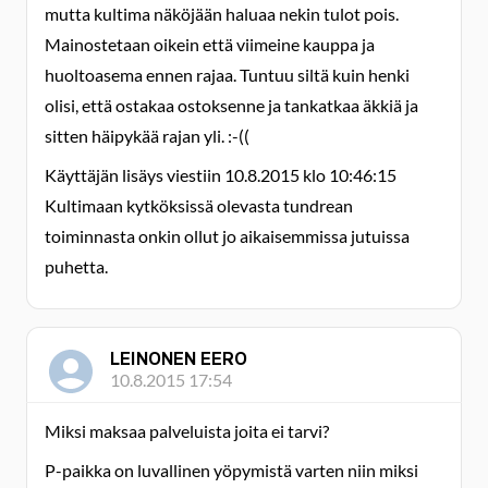
mutta kultima näköjään haluaa nekin tulot pois.
Mainostetaan oikein että viimeine kauppa ja
huoltoasema ennen rajaa. Tuntuu siltä kuin henki
olisi, että ostakaa ostoksenne ja tankatkaa äkkiä ja
sitten häipykää rajan yli. :-((
Käyttäjän lisäys viestiin 10.8.2015 klo 10:46:15
Kultimaan kytköksissä olevasta tundrean
toiminnasta onkin ollut jo aikaisemmissa jutuissa
puhetta.
LEINONEN EERO
10.8.2015 17:54
Miksi maksaa palveluista joita ei tarvi?
P-paikka on luvallinen yöpymistä varten niin miksi