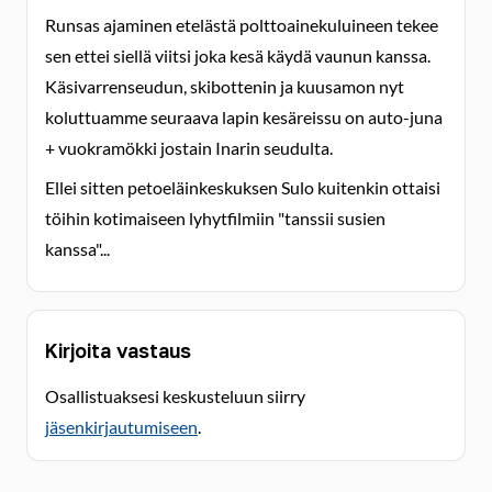
Runsas ajaminen etelästä polttoainekuluineen tekee
sen ettei siellä viitsi joka kesä käydä vaunun kanssa.
Käsivarrenseudun, skibottenin ja kuusamon nyt
koluttuamme seuraava lapin kesäreissu on auto-juna
+ vuokramökki jostain Inarin seudulta.
Ellei sitten petoeläinkeskuksen Sulo kuitenkin ottaisi
töihin kotimaiseen lyhytfilmiin "tanssii susien
kanssa"...
Kirjoita vastaus
Osallistuaksesi keskusteluun siirry
jäsenkirjautumiseen
.