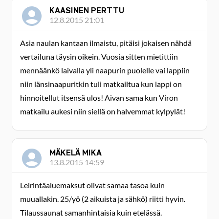
KAASINEN PERTTU
12.8.2015 21:01
Asia naulan kantaan ilmaistu, pitäisi jokaisen nähdä
vertailuna täysin oikein. Vuosia sitten mietittiin
mennäänkö laivalla yli naapurin puolelle vai lappiin
niin länsinaapuritkin tuli matkailtua kun lappi on
hinnoitellut itsensä ulos! Aivan sama kun Viron
matkailu aukesi niin siellä on halvemmat kylpylät!
MÄKELÄ MIKA
13.8.2015 14:59
Leirintäaluemaksut olivat samaa tasoa kuin
muuallakin. 25/yö (2 aikuista ja sähkö) riitti hyvin.
Tilaussaunat samanhintaisia kuin etelässä.