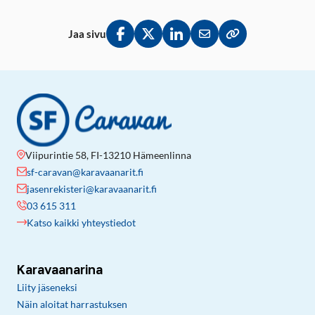
Jaa sivu
Jaa Facebookissa
Jaa Twitterissä
Jaa LinkedInissä
Jaa sähköpostitse
Kopioi linkki lei
Viipurintie 58, FI-13210 Hämeenlinna
sf-caravan@karavaanarit.fi
jasenrekisteri@karavaanarit.fi
03 615 311
Katso kaikki yhteystiedot
Karavaanarina
Liity jäseneksi
Näin aloitat harrastuksen