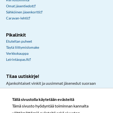
Omat jäsentiedot
Sähköinen jäsenkortti
Caravan-lehti
Pikalinkit
Etuteltan puheet
Täytä liittymislomake
Verkkokauppa
Leirintäopas.fi
Tilaa uutiskirje!
Ajankohtaiset vinkit ja uusimmat jäsenedut suoraan
sähköpostiisi.
Tällä sivustolla käytetään evästeitä
Tämä sivusto hyödyntää toiminnan kannalta
Tilaa
välttämättömiä evästeitä sekä sivuston