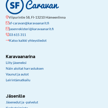
Viipurintie 58, FI-13210 Hämeenlinna
sf-caravan@karavaanarit.fi
jasenrekisteri@karavaanarit.fi
03 615 311
Katso kaikki yhteystiedot
Karavaanarina
Liity jäseneksi
Näin aloitat harrastuksen
Vaunut ja autot
Leirintämatkailu
Jäsenille
Jäsenedut ja -palvelut
Kerhotoiminta