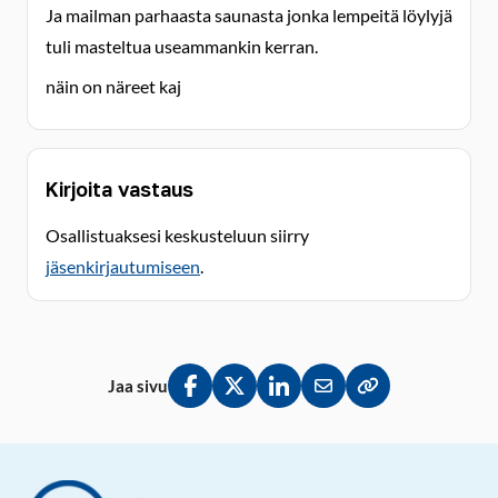
Ja mailman parhaasta saunasta jonka lempeitä löylyjä
tuli masteltua useammankin kerran.
näin on näreet kaj
Kirjoita vastaus
Osallistuaksesi keskusteluun siirry
jäsenkirjautumiseen
.
Jaa sivu
Jaa Facebookissa
Jaa Twitterissä
Jaa LinkedInissä
Jaa sähköpostitse
Kopioi linkki lei