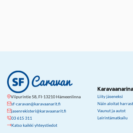
Karavaanarin
Liity jäseneksi
Viipurintie 58, FI-13210 Hämeenlinna
Näin aloitat harras
sf-caravan@karavaanarit.fi
Vaunut ja autot
jasenrekisteri@karavaanarit.fi
Leirintämatkailu
03 615 311
Katso kaikki yhteystiedot