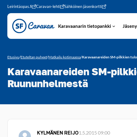
Siirry sivun sisältöön
Leirintäopas.fi
Caravan-lehti
Sähköinen jäsenkortti
Karavaanarin tietopankki
Jäseny
Etusivu
/
Etuteltan puheet
/
Matkailu kotimaassa
/
Karavaanareiden SM-pilkkien tulo
Karavaanareiden SM-pilkkie
Ruununhelmestä
KYLMÄNEN REIJO
1.5.2015 09:00