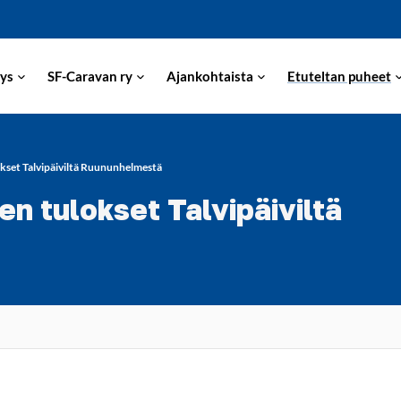
ys
SF-Caravan ry
Ajankohtaista
Etuteltan puheet
kset Talvipäiviltä Ruununhelmestä
n tulokset Talvipäiviltä