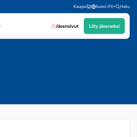
Kauppa
Suomi (FI)
Haku
Jäsensivut
Liity jäseneksi