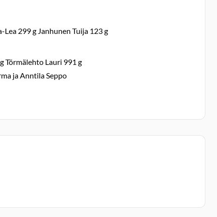
-Lea 299 g Janhunen Tuija 123 g
g Törmälehto Lauri 991 g
rma ja Anntila Seppo