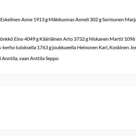
 Eskelinen Anne 1913 g Mäkikunnas Anneli 302 g Sormunen Marja
Rönkkö Eino 4049 g Kääriäinen Arto 3732 g Niskanen Martti 1096 
s-kerho tuloksella 1763 g joukkueella Heinonen Kari, Koskinen Jo
i Anntila, vaan Anttila Seppo