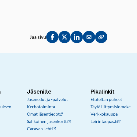
Jaa sivu
Jaa Facebookissa
Jaa Twitterissä
Jaa LinkedInissä
Jaa sähköpostitse
Kopioi linkki lei
a
Jäsenille
Pikalinkit
Jäsenedut ja -palvelut
Etuteltan puheet
tuksen
Kerhotoiminta
Täytä liittymislomake
Omat jäsentiedot
Verkkokauppa
Sähköinen jäsenkortti
Leirintäopas.fi
Caravan-lehti