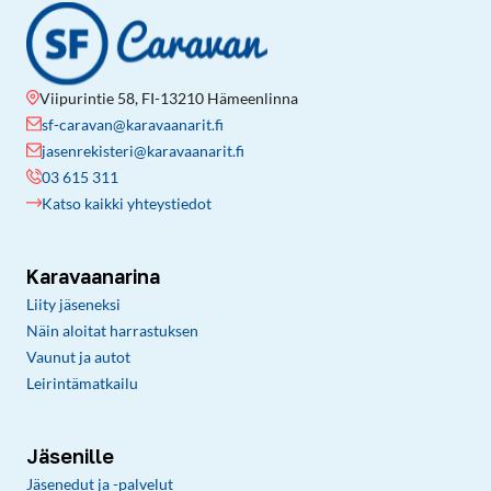
Viipurintie 58, FI-13210 Hämeenlinna
sf-caravan@karavaanarit.fi
jasenrekisteri@karavaanarit.fi
03 615 311
Katso kaikki yhteystiedot
Karavaanarina
Liity jäseneksi
Näin aloitat harrastuksen
Vaunut ja autot
Leirintämatkailu
Jäsenille
Jäsenedut ja -palvelut