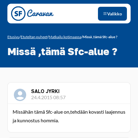
Siirry sivun sisältöön
Valikko
Etusivu
/
Etuteltan puheet
/
Matkailu kotimaassa
/
Missä ,tämä Sfc-alue ?
Missä ,tämä Sfc-alue ?
SALO JYRKI
24.4.2015 08:57
Missähän tämä Sfc-alue on,tehdään kovasti laajennus
ja kunnostus hommia.