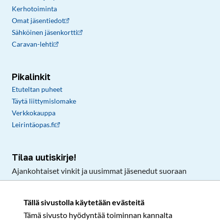
Kerhotoiminta
Omat jäsentiedot
Sähköinen jäsenkortti
Caravan-lehti
Pikalinkit
Etuteltan puheet
Täytä liittymislomake
Verkkokauppa
Leirintäopas.fi
Tilaa uutiskirje!
Ajankohtaiset vinkit ja uusimmat jäsenedut suoraan
sähköpostiisi.
Tällä sivustolla käytetään evästeitä
Tämä sivusto hyödyntää toiminnan kannalta
Tilaa