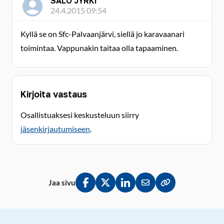
SALO JYRKI
24.4.2015 09:54
Kyllä se on Sfc-Palvaanjärvi, siellä jo karavaanari
toimintaa. Vappunakin taitaa olla tapaaminen.
Kirjoita vastaus
Osallistuaksesi keskusteluun siirry
jäsenkirjautumiseen
.
Jaa sivu
Jaa Facebookissa
Jaa Twitterissä
Jaa LinkedInissä
Jaa sähköpostitse
Kopioi linkki lei