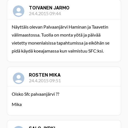
TOIVANEN JARMO
24.4.2015 09:44
Näyttäis olevan Palvaanjärvi Haminan ja Taavetin
välimaastossa. Tuolla on monta yötä ja päivää
vietetty monenlaisissa tapahtumissa ja eiköhän se
pidä käydä koeajamassa kun valmistuu SFC:ksi.
ROSTEN MIKA
24.4.2015 09:51
Oisko Sfc palvaanjärvi ??
Mika